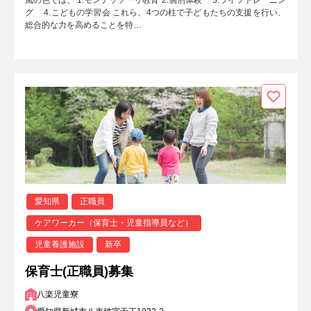
風の色では、 1.モンテッソーリ教育 2.個別体験 3.ライフトレーニン
グ 4.こどもの学習会 これら、4つの柱で子どもたちの支援を行い、
総合的な力を高めることを特…
愛知県
正職員
ケアワーカー（保育士・児童指導員など）
児童養護施設
新卒
保育士(正職員)募集
八楽児童寮