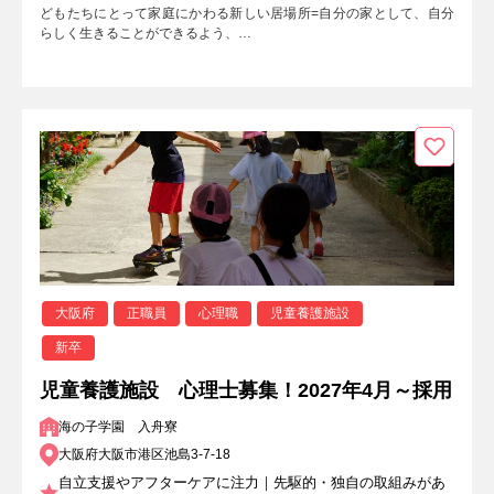
どもたちにとって家庭にかわる新しい居場所=自分の家として、自分
らしく生きることができるよう、…
大阪府
正職員
心理職
児童養護施設
新卒
児童養護施設 心理士募集！2027年4月～採用
海の子学園 入舟寮
大阪府大阪市港区池島3-7-18
自立支援やアフターケアに注力｜先駆的・独自の取組みがあ