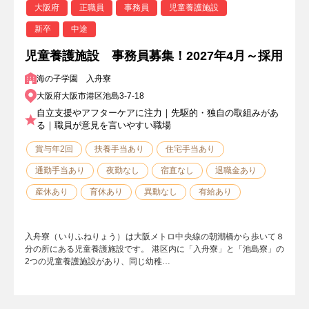
大阪府
正職員
事務員
児童養護施設
新卒
中途
児童養護施設 事務員募集！2027年4月～採用
海の子学園 入舟寮
大阪府大阪市港区池島3-7-18
自立支援やアフターケアに注力｜先駆的・独自の取組みがあ
る｜職員が意見を言いやすい職場
賞与年2回
扶養手当あり
住宅手当あり
通勤手当あり
夜勤なし
宿直なし
退職金あり
産休あり
育休あり
異動なし
有給あり
入舟寮（いりふねりょう）は大阪メトロ中央線の朝潮橋から歩いて８
分の所にある児童養護施設です。 港区内に「入舟寮」と「池島寮」の
2つの児童養護施設があり、同じ幼稚…