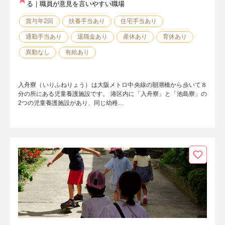
る｜職員が意見を言いやすい職場
賞与年2回
扶養手当あり
住宅手当あり
通勤手当あり
退職金あり
産休あり
育休あり
異動なし
有給あり
入舟寮（いりふねりょう）は大阪メトロ中央線の朝潮橋から歩いて８
分の所にある児童養護施設です。 港区内に「入舟寮」と「池島寮」の
2つの児童養護施設があり、同じ幼稚…