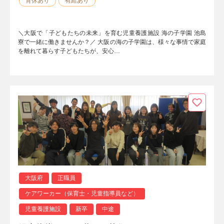
育休あり
有給あり
＼大阪で「子どもたちの未来」を育む児童養護施設 海の子学園 池島
寮で一緒に働きませんか？／ 大阪の海の子学園は、様々な事情で家庭
を離れて暮らす子どもたちが、安心…
大阪府
正職員
ケアワーカー（保育士・児童指導員など）
児童養護施設
新卒
中途