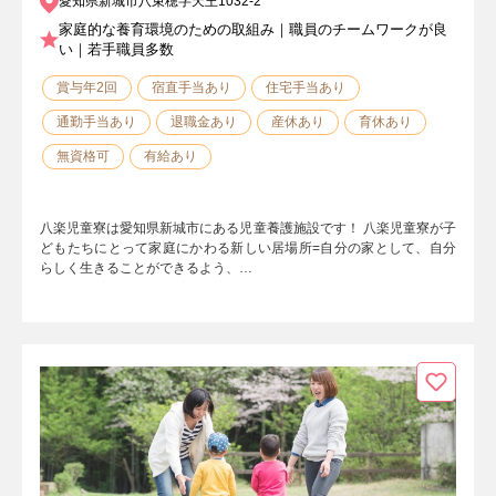
愛知県新城市八束穂字天王1032-2
家庭的な養育環境のための取組み｜職員のチームワークが良
い｜若手職員多数
賞与年2回
宿直手当あり
住宅手当あり
通勤手当あり
退職金あり
産休あり
育休あり
無資格可
有給あり
八楽児童寮は愛知県新城市にある児童養護施設です！ 八楽児童寮が子
どもたちにとって家庭にかわる新しい居場所=自分の家として、自分
らしく生きることができるよう、…