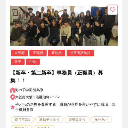
大阪府
正職員
事務員
児童養護施設
新卒
中途
【新卒・第二新卒】事務員（正職員）募
集！！
海の子学園 池島寮
大阪府大阪市港区池島2-5-52
子どもの意思を尊重する｜職員が意見を言いやすい職場｜若
手職員多数
賞与年2回
通勤手当あり
退職金あり
産休あり