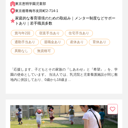
東京恵明学園児童部
東京都青梅市友田町2-714-1
家庭的な養育環境のための取組み｜メンター制度などサポー
トあり｜若手職員多数
賞与年2回
宿直手当あり
住宅手当あり
通勤手当あり
退職金あり
産休あり
育休あり
異動なし
無資格可
「応援します、子どもとその家族の『しあわせ』と『希望』」を、学
園の使命としています。 当法人では、乳児院と児童養護施設が同じ敷
地内に併設しており、0歳から18歳ま…