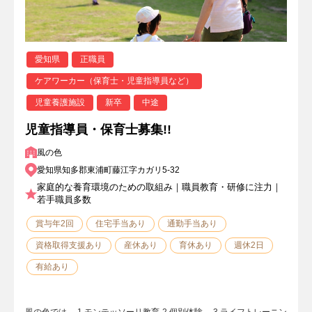
愛知県
正職員
ケアワーカー（保育士・児童指導員など）
児童養護施設
新卒
中途
児童指導員・保育士募集!!
風の色
愛知県知多郡東浦町藤江字カガリ5-32
家庭的な養育環境のための取組み｜職員教育・研修に注力｜
若手職員多数
賞与年2回
住宅手当あり
通勤手当あり
資格取得支援あり
産休あり
育休あり
週休2日
有給あり