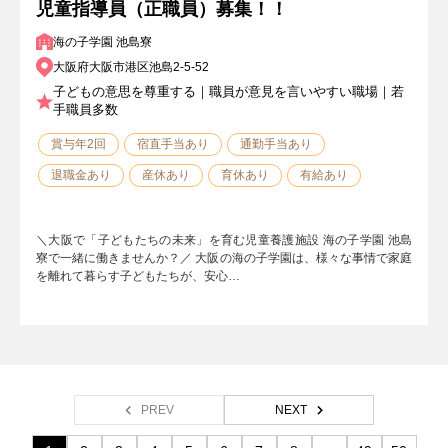
児童指導員（正職員）募集！！
海の子学園 池島寮
大阪府大阪市港区池島2-5-52
子どもの意思を尊重する｜職員が意見を言いやすい職場｜若
手職員多数
賞与年2回
宿直手当あり
通勤手当あり
退職金あり
産休あり
育休あり
有給あり
＼大阪で「子どもたちの未来」を育む児童養護施設 海の子学園 池島
寮で一緒に働きませんか？／ 大阪の海の子学園は、様々な事情で家庭
を離れて暮らす子どもたちが、安心…
PREV
NEXT