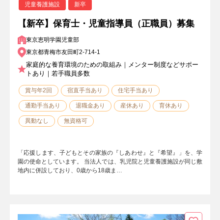
児童養護施設
新卒
【新卒】保育士・児童指導員（正職員）募集
東京恵明学園児童部
東京都青梅市友田町2-714-1
家庭的な養育環境のための取組み｜メンター制度などサポー
トあり｜若手職員多数
賞与年2回
宿直手当あり
住宅手当あり
通勤手当あり
退職金あり
産休あり
育休あり
異動なし
無資格可
「応援します、子どもとその家族の『しあわせ』と『希望』」を、学
園の使命としています。 当法人では、乳児院と児童養護施設が同じ敷
地内に併設しており、0歳から18歳ま…