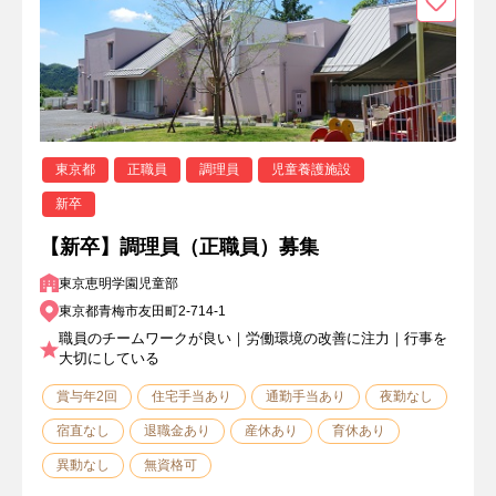
東京都
正職員
調理員
児童養護施設
新卒
【新卒】調理員（正職員）募集
東京恵明学園児童部
東京都青梅市友田町2-714-1
職員のチームワークが良い｜労働環境の改善に注力｜行事を
大切にしている
賞与年2回
住宅手当あり
通勤手当あり
夜勤なし
宿直なし
退職金あり
産休あり
育休あり
異動なし
無資格可