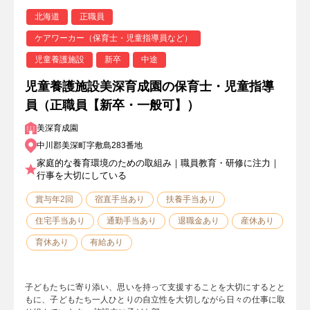
北海道
正職員
ケアワーカー（保育士・児童指導員など）
児童養護施設
新卒
中途
児童養護施設美深育成園の保育士・児童指導
員（正職員【新卒・一般可】）
美深育成園
中川郡美深町字敷島283番地
家庭的な養育環境のための取組み｜職員教育・研修に注力｜
行事を大切にしている
賞与年2回
宿直手当あり
扶養手当あり
住宅手当あり
通勤手当あり
退職金あり
産休あり
育休あり
有給あり
子どもたちに寄り添い、思いを持って支援することを大切にするとと
もに、子どもたち一人ひとりの自立性を大切しながら日々の仕事に取