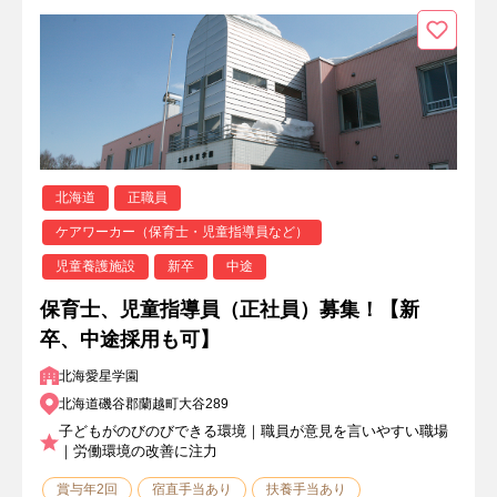
北海道
正職員
ケアワーカー（保育士・児童指導員など）
児童養護施設
新卒
中途
保育士、児童指導員（正社員）募集！【新
卒、中途採用も可】
北海愛星学園
北海道磯谷郡蘭越町大谷289
子どもがのびのびできる環境｜職員が意見を言いやすい職場
｜労働環境の改善に注力
賞与年2回
宿直手当あり
扶養手当あり