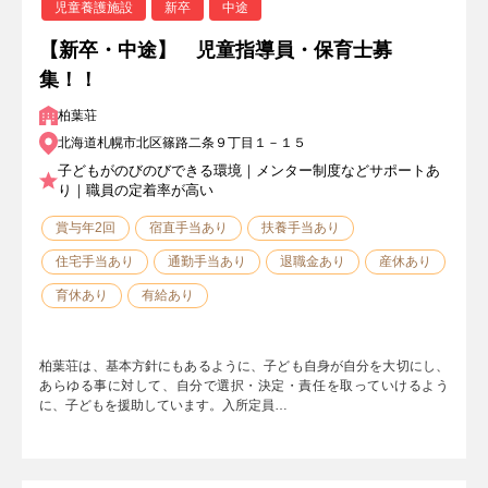
児童養護施設
新卒
中途
【新卒・中途】 児童指導員・保育士募
集！！
柏葉荘
北海道札幌市北区篠路二条９丁目１－１５
子どもがのびのびできる環境｜メンター制度などサポートあ
り｜職員の定着率が高い
賞与年2回
宿直手当あり
扶養手当あり
住宅手当あり
通勤手当あり
退職金あり
産休あり
育休あり
有給あり
柏葉荘は、基本方針にもあるように、子ども自身が自分を大切にし、
あらゆる事に対して、自分で選択・決定・責任を取っていけるよう
に、子どもを援助しています。入所定員…