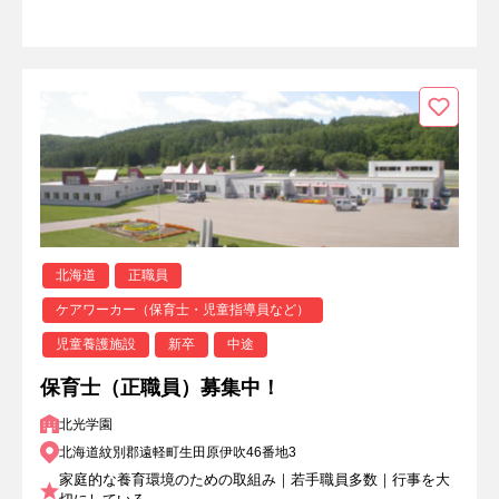
北海道
正職員
ケアワーカー（保育士・児童指導員など）
児童養護施設
新卒
中途
保育士（正職員）募集中！
北光学園
北海道紋別郡遠軽町生田原伊吹46番地3
家庭的な養育環境のための取組み｜若手職員多数｜行事を大