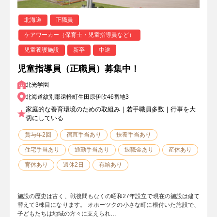
北海道
正職員
ケアワーカー（保育士・児童指導員など）
児童養護施設
新卒
中途
児童指導員（正職員）募集中！
北光学園
北海道紋別郡遠軽町生田原伊吹46番地3
家庭的な養育環境のための取組み｜若手職員多数｜行事を大
切にしている
賞与年2回
宿直手当あり
扶養手当あり
住宅手当あり
通勤手当あり
退職金あり
産休あり
育休あり
週休2日
有給あり
施設の歴史は古く、戦後間もなくの昭和27年設立で現在の施設は建て
替えて3棟目になります。 オホーツクの小さな町に根付いた施設で、
子どもたちは地域の方々に支えられ…