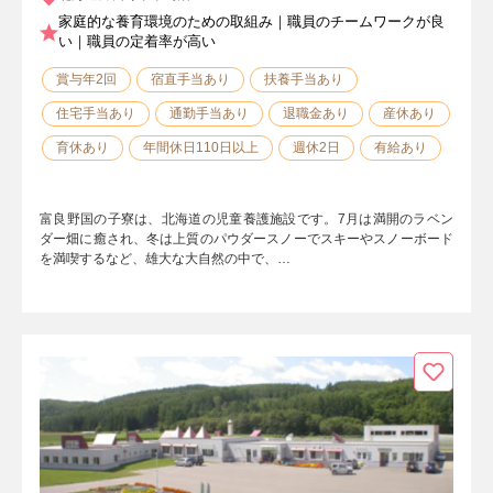
家庭的な養育環境のための取組み｜職員のチームワークが良
い｜職員の定着率が高い
賞与年2回
宿直手当あり
扶養手当あり
住宅手当あり
通勤手当あり
退職金あり
産休あり
育休あり
年間休日110日以上
週休2日
有給あり
富良野国の子寮は、北海道の児童養護施設です。7月は満開のラベン
ダー畑に癒され、冬は上質のパウダースノーでスキーやスノーボード
を満喫するなど、雄大な大自然の中で、…