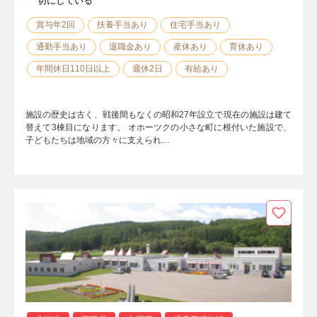
切にしている
賞与年2回
扶養手当あり
住宅手当あり
通勤手当あり
退職金あり
産休あり
育休あり
年間休日110日以上
週休2日
有給あり
施設の歴史は古く、戦後間もなくの昭和27年設立で現在の施設は建て
替えて3棟目になります。 オホーツクの小さな町に根付いた施設で、
子どもたちは地域の方々に支えられ…