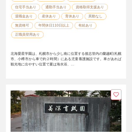
住宅手当あり
通勤手当あり
資格取得支援あり
退職金あり
産休あり
育休あり
異動なし
無資格可
年間休日110日以上
有給あり
正職員登用あり
北海愛星学園は、札幌市から少し南に位置する後志管内の蘭越町(札幌
市、小樽市から車で約２時間）にある児童養護施設です。車があれば
観光地に出やすい位置で夏は海水浴、…