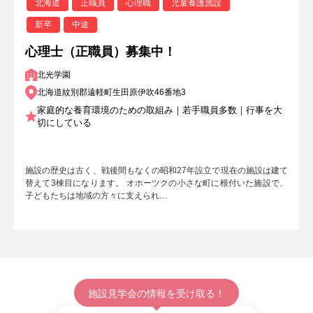
北海道
正職員
心理職
児童養護施設
新卒
中途
心理士（正職員）募集中！
北光学園
北海道紋別郡遠軽町生田原伊吹46番地3
家庭的な養育環境のための取組み｜若手職員多数｜行事を大
切にしている
施設の歴史は古く、戦後間もなくの昭和27年設立で現在の施設は建て
替えて3棟目になります。 オホーツクの小さな町に根付いた施設で、
子どもたちは地域の方々に支えられ…
施設見学会の情報を受け取る！