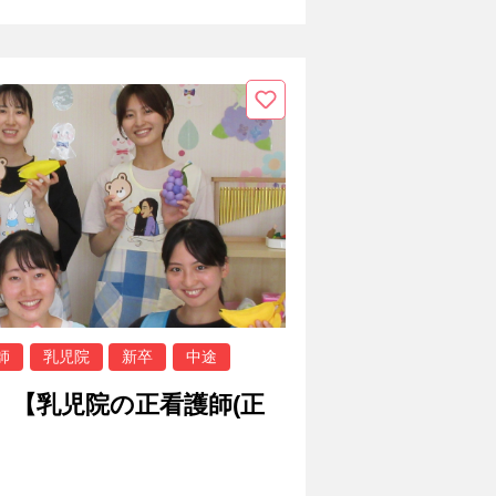
師
乳児院
新卒
中途
年 【乳児院の正看護師(正