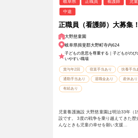
岐阜県
正職員
看護師
児童
中途
正職員（看護師）大募集
大野慈童園
岐阜県揖斐郡大野町寺内624
子どもの意思を尊重する｜子どもがのび
いやすい職場
賞与年2回
宿直手当あり
扶養手当
通勤手当あり
退職金あり
産休あり
有給あり
児童養護施設 大野慈童園は明治33年（1
設です。 3度の戦争を乗り越えてきた
んなときも児童の幸せを願い支援…