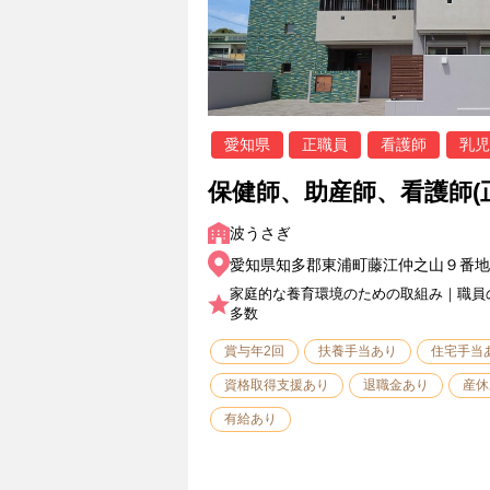
愛知県
正職員
看護師
乳児
保健師、助産師、看護師(
波うさぎ
愛知県知多郡東浦町藤江仲之山９番地
家庭的な養育環境のための取組み｜職員
多数
賞与年2回
扶養手当あり
住宅手当
資格取得支援あり
退職金あり
産休
有給あり