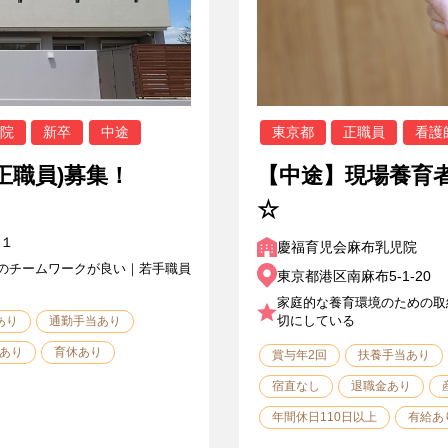
院
新卒
中途
東京都
正職員
看護
正職員)募集！
【中途】現場養育
☆
１
慶福育児会麻布乳児院
のチームワークが良い｜若手職員
東京都港区南麻布5-1-20
家庭的な養育環境のための取
切にしている
あり
通勤手当あり
あり
育休あり
賞与年2回
扶養手当あり
宿直なし
退職金あり
年間休日110日以上
有給あ