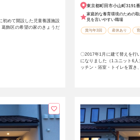
東京都町田市小山町3191番
家庭的な養育環境のための取
見を言いやすい職場
に初めて開設した児童養護施設
 葛飾区の希望の家のきょうだ
賞与年3回
産休あり
〇2017年1月に建て替えを
になりました（1ユニット6人
ッチン・浴室・トイレを置き