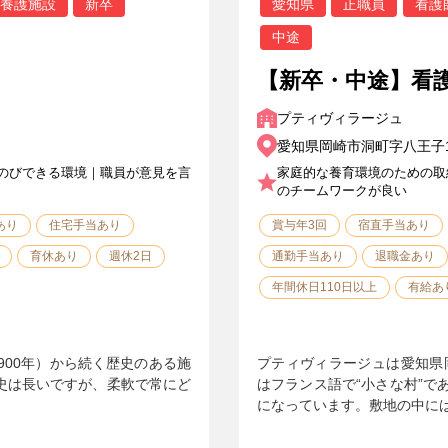
養護施設
新卒
愛知県
正職員
看護
中途
！
【新卒・中途】看
プティヴィラージュ
愛知県岡崎市洞町字八王子1
のびできる環境｜職員が意見を言
家庭的な養育環境のための取
のチームワークが良い
あり
住宅手当あり
賞与年3回
宿直手当あり
育休あり
週休2日
通勤手当あり
退職金あり
年間休日110日以上
有給あ
900年）から続く歴史のある施
プティヴィラージュは愛知県
歴史は長いですが、柔軟で常にど
はフランス語で“小さな村”で
になっています。敷地の中に