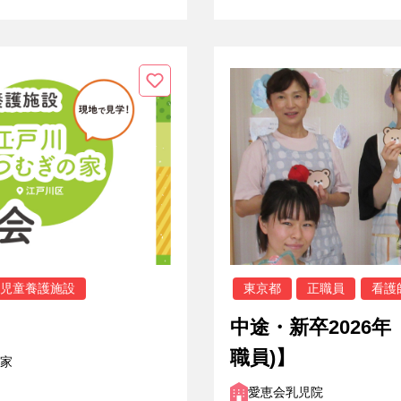
児童養護施設
東京都
正職員
看護
中途・新卒2026
職員)】
家
愛恵会乳児院