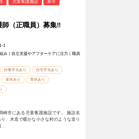
師
児童養護施設
新卒
護師（正職員）募集‼
-1
組み｜自立支援やアフターケアに注力｜職員
扶養手当あり
住宅手当あり
産休あり
育休あり
り
岡崎市にある児童養護施設です。 施設名
あり、木造で暖かな小さな村のような造り
は…