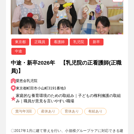
東京都
正職員
看護師
乳児院
新卒
中途
中途・新卒2026年 【乳児院の正看護師(正職
員)】
愛恵会乳児院
東京都町田市小山町3191番地3
家庭的な養育環境のための取組み｜子どもの権利擁護の取組
み｜職員が意見を言いやすい職場
賞与年3回
産休あり
育休あり
有給あり
〇2017年1月に建て替えを行い、小規模グループケアに対応できる建