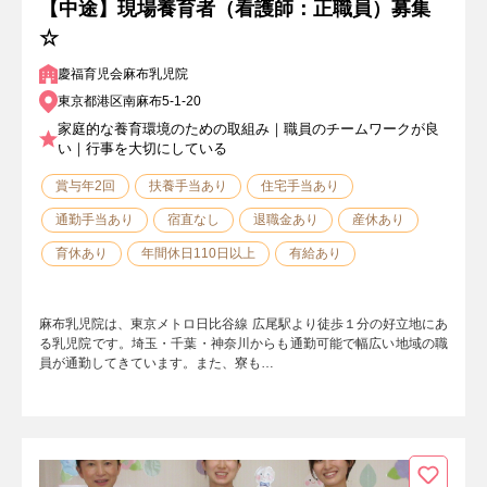
【中途】現場養育者（看護師：正職員）募集
☆
慶福育児会麻布乳児院
東京都港区南麻布5-1-20
家庭的な養育環境のための取組み｜職員のチームワークが良
い｜行事を大切にしている
賞与年2回
扶養手当あり
住宅手当あり
通勤手当あり
宿直なし
退職金あり
産休あり
育休あり
年間休日110日以上
有給あり
麻布乳児院は、東京メトロ日比谷線 広尾駅より徒歩１分の好立地にあ
る乳児院です。埼玉・千葉・神奈川からも通勤可能で幅広い地域の職
員が通勤してきています。また、寮も…