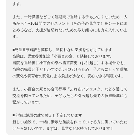
ます。
また、一時保護などごく短期間で退所する子も少なくないため、入
所から7〜10日間でアセスメント（その子の見立て）をシートにま
とめるなど、支援が途切れないための取り組みにも力を入れていま
す。
■児童養護施設と隣接し、途切れない支援を心がけています
当院は、児童養護施設「小百合の寮」と隣接しております。
当院を退所後に小百合の寮へ措置変更（お引越し）する場合でも、
当院の職員と子どもがすぐ会いに行けるため、子どもにとって環境
の変化や養育者の変化による負担が少なく、安心できる環境です。
また、小百合の寮との合同行事「ふれあいフェスタ」などを通して
交流を図っているため、子どもたちの引っ越し先での負担軽減にも
繋がっています。
■今後は施設の建て替えも予定しています
新しい施設で、一緒に素敵な施設を作っていける方に働いていただ
けたら嬉しいです。まずは、見学などお待ちしております！