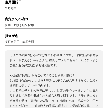
雇用開始日
随時募集
内定までの流れ
見学・面接を経て採用
担当者名
瀬戸麻美子 梅原大樹
カリタスの園つぼみの寮は東京都杉並区に位置し、西武新宿線 井荻
駅（いおぎえき）から徒歩7分程度とアクセスも良く、近くに大きな
公園がある好立地にある乳児院です。
■入所期間が短いからこそできることを最大限に！
乳児院は0歳からおおよそ3歳頃のお子さんが入所するため、生活す
る期間は長くても4年以内です。
この時期の子どもの発達は著しく、特定の安心できる大人との関わ
りを通して愛着が形成される最も大切な期間です。「安心感の輪」
研修等を受け、専門的な知識を持った職員たちが、施設全体で子ど
もたちと関わり、1対複数人の手厚い環境の中で愛着関係を築いてい