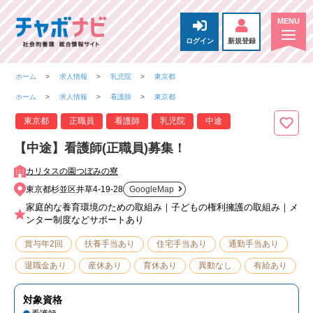
ログイン
新規登録
ホーム
求人情報
乳児院
東京都
ホーム
求人情報
看護師
東京都
東京都
正職員
看護師
乳児院
中途
【中途】看護師(正職員)募集！
カリタスの園つぼみの寮
東京都杉並区井草4-19-28
GoogleMap
家庭的な養育環境のための取組み｜子どもの権利擁護の取組み｜メ
ンター制度などサポートあり
賞与年2回
扶養手当あり
住宅手当あり
通勤手当あり
退職金あり
産休あり
育休あり
異動なし
有給あり
対象資格