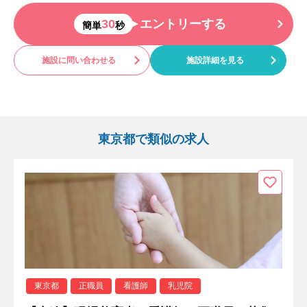
30
エントリーする
簡単
秒
施設に問い合わせる
施設詳細を見る
東京都で類似の求人
東京都
正職員
看護師
乳児院