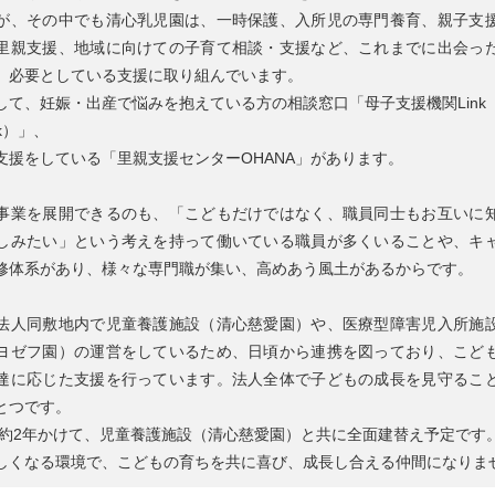
が、その中でも清心乳児園は、一時保護、入所児の専門養育、親子支
里親支援、地域に向けての子育て相談・支援など、これまでに出会っ
、必要としている支援に取り組んでいます。
して、妊娠・出産で悩みを抱えている方の相談窓口「母子支援機関Link
nk）」、
支援をしている「里親支援センターOHANA」があります。
業を展開できるのも、「こどもだけではなく、職員同士もお互いに
しみたい」という考えを持って働いている職員が多くいることや、キ
修体系があり、様々な専門職が集い、高めあう風土があるからです。
人同敷地内で児童養護施設（清心慈愛園）や、医療型障害児入所施
ヨゼフ園）の運営をしているため、日頃から連携を図っており、こど
達に応じた支援を行っています。法人全体で子どもの成長を見守るこ
とつです。
ら約2年かけて、児童養護施設（清心慈愛園）と共に全面建替え予定です
しくなる環境で、こどもの育ちを共に喜び、成長し合える仲間になりま