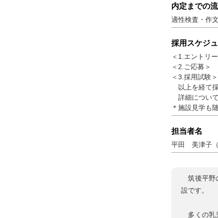
内定までの流
適性検査・作
採用スケジュ
＜1.エントリ
＜2.ご応募＞
＜3.採用試験
以上を経て採
詳細について
＊施設見学も
担当者名
平田 美津子
筑後平野の
設です。
多くの乳児