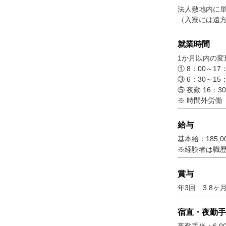
法人敷地内に
（入寮には遠
就業時間
1か月以内の変
① 8：00～17
③ 6：30～15
⑤ 夜勤 16：
※ 時間外労働
給与
基本給：185,
※経験者は職
賞与
年3回 3.
宿直・夜勤手