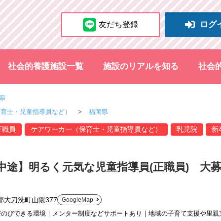
ログ
友だち登録
社会的養護施設一覧
施設のリアルを知る
社会
県
保育士・児童指導員など）
福岡県
正職員
ケアワーカー（保育士・児童指導員など）
乳児院
新
中途】明るく元気な児童指導員(正職員) 大募集
郡大刀洗町山隈377
GoogleMap
びのびできる環境｜メンター制度などサポートあり｜地域の子育て支援や里親