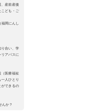
援、産前産後
たこども・ご
（福岡にんし
知り合い、学
ャリアパスに
設（医療福祉
も一人ひとり
とができるの
。
せんか？