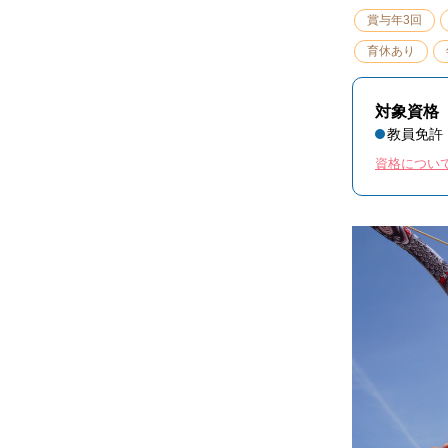
賞与年3回
育休あり
対象資格
教員免許
資格につい