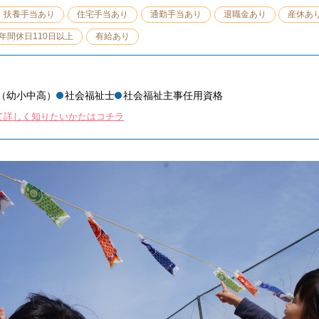
扶養手当あり
住宅手当あり
通勤手当あり
退職金あり
産休あ
年間休日110日以上
有給あり
（幼小中高）
社会福祉士
社会福祉主事任用資格
て詳しく知りたいかたはコチラ