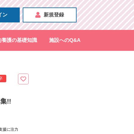
イン
新規登録
的養護の基礎知識
施設へのQ&A
卒
!!
支援に注力