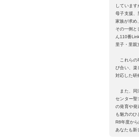
しています
母子支援、
家族が求め
その一例と
ん110番Li
里子・里親
これらの事
び合い、楽
対応した研
また、同法
センター聖
の発育や発
も魅力のひ
R8年度か
あなたも新