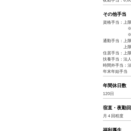
夜勤手当：6,0
その他手当
資格手当：上限2
※併給可能
※例）社会福
通勤手当：上限
上限55,0
住居手当：上限2
扶養手当：法
時間外手当：
年末年始手当
年間休日数
120日
宿直・夜勤回
月４回程度
福利厚生