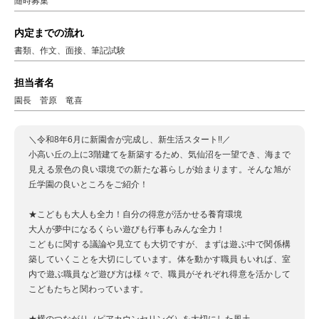
随時募集
内定までの流れ
書類、作文、面接、筆記試験
担当者名
園長 菅原 竜喜
＼令和8年6月に新園舎が完成し、新生活スタート!!／
小高い丘の上に3階建てを新築するため、気仙沼を一望でき、海まで
見える景色の良い環境での新たな暮らしが始まります。そんな旭が
丘学園の良いところをご紹介！
★こどもも大人も全力！自分の得意が活かせる養育環境
大人が夢中になるくらい遊びも行事もみんな全力！
こどもに関する議論や見立ても大切ですが、まずは遊ぶ中で関係構
築していくことを大切にしています。体を動かす職員もいれば、室
内で遊ぶ職員など遊び方は様々で、職員がそれぞれ得意を活かして
こどもたちと関わっています。
★横のつながり（ピアカウンセリング）を大切にした風土