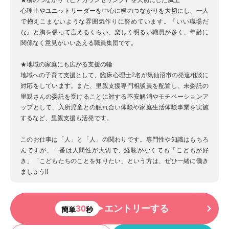
心理士やユニットリーダーを中心に横のつながりを大切にし、一人
で抱えこまないような雰囲気作りに努めています。『いい職場だ
な』と胸を張って言えるくらい、楽しく明るい職員が多く、年齢に
関係なく意見がいいあえる職員集団です。
★地域の家庭にも広がる支援の輪
地域への子育て支援として、臨床心理士2名が気仙沼市の発達相談に
対応をしています。また、里親支援専門相談員を配置し、未委託の
里親さんの委託を受けることに対する不安解消やモチベーションア
ップとして、入所児童との触れ合い体験や家庭生活体験事業を実施
するなど、里親支援も活発です。
このお仕事は「人」と「人」の関わりです。専門性や知識はもちろ
んですが、一番は人間性が大切で、経験がなくても「こどもが好
き」「こどもたちのことを知りたい」という方は、ぜひ一緒に働き
ましょう!!
30
エントリーする
簡単
秒