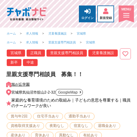
ログイン
新規登録
ホーム
求人情報
児童養護施設
宮城県
ホーム
求人情報
里親支援専門相談員
宮城県
宮城県
正職員
里親支援専門相談員
児童養護施設
新卒
中途
里親支援専門相談員 募集！！
旭が丘学園
宮城県気仙沼市舘山2-2-32
GoogleMap
家庭的な養育環境のための取組み｜子どもの意思を尊重する｜職員
のチームワークが良い
賞与年2回
住宅手当あり
通勤手当あり
資格取得支援あり
夜勤なし
宿直なし
退職金あり
産休あり
育休あり
異動なし
有給あり