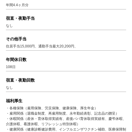
年間4.4ヶ月分
宿直・夜勤手当
なし
その他手当
住居手当15,000円、通勤手当最大20,200円、
年間休日数
108日
宿直・夜勤回数
なし
福利厚生
・各種保険（雇用保険、労災保険、健康保険、厚生年金）​​
・雇用関係（退職金制度、再雇用制度、永年勤続表彰、記念品の贈呈）
・休暇関係（産休・育休取得実績有、産後パパ育休取得実績​​有、慶弔休暇​​、
介護休暇、看護休暇、リフレッシュ特別休暇）
・健康関係（健康診断健診費用、インフルエンザワクチン補助、​​医療保障制