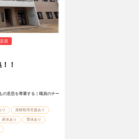
談員
集！！
もの意思を尊重する｜職員のチー
あり
資格取得支援あり
産休あり
育休あり