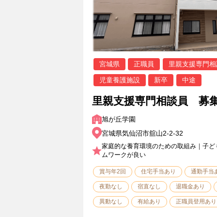
宮城県
正職員
里親支援専門相
児童養護施設
新卒
中途
里親支援専門相談員 募
旭が丘学園
宮城県気仙沼市舘山2-2-32
家庭的な養育環境のための取組み｜子ど
ムワークが良い
賞与年2回
住宅手当あり
通勤手当
夜勤なし
宿直なし
退職金あり
異動なし
有給あり
正職員登用あり