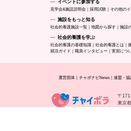
イベントに参加する
見学会&施設説明会
採用試験
その他のイ
施設をもっと知る
社会的養護施設一覧
地図から探す
施設
社会的養護を学ぶ
社会的養護の基礎知識
社会的養護とは
就活ガイド
職員インタビュー
実習につ
運営団体
チャボナビNews
連盟・協
〒171
東京都豊