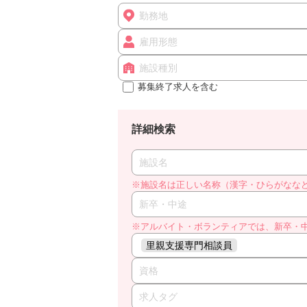
勤務地
雇用形態
施設種別
募集終了求人を含む
詳細検索
施設名
※施設名は正しい名称（漢字・ひらがなな
新卒・中途
※アルバイト・ボランティアでは、新卒・
里親支援専門相談員
資格
求人タグ