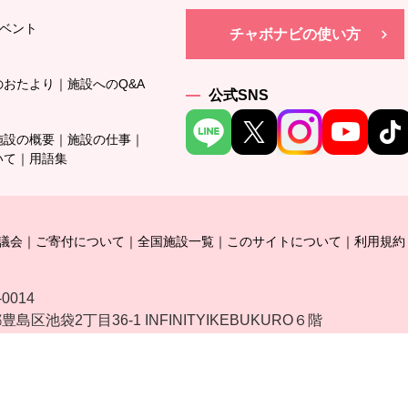
ベント
チャボナビの使い方
のおたより
施設へのQ&A
公式SNS
施設の概要
施設の仕事
いて
用語集
議会
ご寄付について
全国施設一覧
このサイトについて
利用規約
-0014
島区池袋2丁目36-1 INFINITYIKEBUKURO６階
Copyright @ Chaibora All rights reserved.