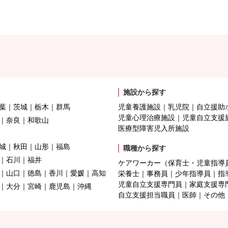
施設から探す
葉
茨城
栃木
群馬
児童養護施設
乳児院
自立援助
児童心理治療施設
児童自立支援
奈良
和歌山
医療型障害児入所施設
城
秋田
山形
福島
職種から探す
石川
福井
ケアワーカー（保育士・児童指導
山口
徳島
香川
愛媛
高知
栄養士
事務員
少年指導員
指
児童自立支援専門員
家庭支援専
大分
宮崎
鹿児島
沖縄
自立支援担当職員
医師
その他