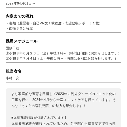
2027年04月01日〜
内定までの流れ
・書類（履歴書・自己PR文１枚程度・志望動機レポート１枚）
・面接３０分程度
採用スケジュール
面接日程
①令和８年６月２６日（金）午後１時～（時間は個別にお知らせします。）
②令和８年７月４日（土）午後１時～（時間は個別にお知らせします。）
担当者名
小林 亮一
より家庭的な養育を目指して2023年に乳児グループのユニット化の
工事を行い、2024年4月から全室ユニットケアを行っています。そ
んな「さくらの森乳児院」の魅力を紹介します！
■児童養護施設が併設されています】
児童養護施設が併設されているため、乳児院から措置変更で引っ越