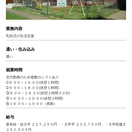
業務内容
乳幼児の生活支援
通い・住み込み
通い
就業時間
交代勤務のため複数のシフトあり
➀６:００～１５:００(休憩１時間)
➁９:００～１８:００(休憩１時間)
③９:００～１９:３０(休憩２時間３０分)
④１０:００～２０:００(休憩２時間)
⑥１６:００～１０:００（夜勤）
給与
基本給・短大卒 ２２７,２００円 ・大学卒 ２３３,７００円 ・大学院修士
２４２,９００円