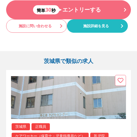
30
エントリーする
簡単
秒
施設に問い合わせる
施設詳細を見る
茨城県で類似の求人
茨城県
正職員
ケアワーカー（保育士・児童指導員など）
乳児院