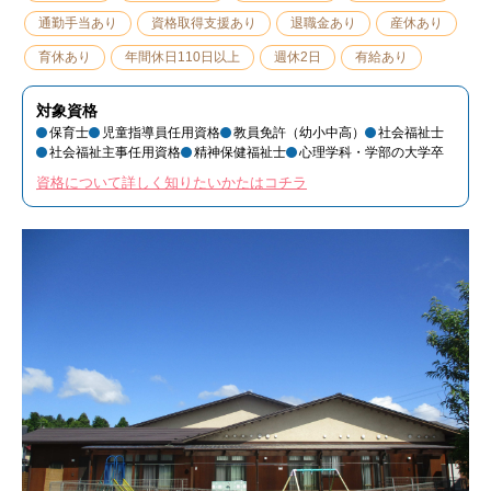
通勤手当あり
資格取得支援あり
退職金あり
産休あり
育休あり
年間休日110日以上
週休2日
有給あり
対象資格
保育士
児童指導員任用資格
教員免許（幼小中高）
社会福祉士
社会福祉主事任用資格
精神保健福祉士
心理学科・学部の大学卒
資格について詳しく知りたいかたはコチラ