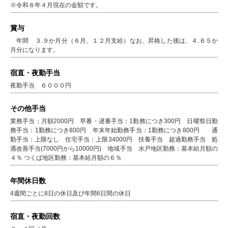
※令和８年４月現在の金額です。
賞与
年間 ３.９か月分（６月、１２月支給）なお、昇格した後は、４.６５か
月分になります。
宿直・夜勤手当
夜勤手当 ６０００円
その他手当
業務手当：月額2000円 早番・遅番手当：1勤務につき300円 日曜祭日勤
務手当：1勤務につき800円 年末年始勤務手当：1勤務につき800円 通
勤手当：上限なし 住宅手当：上限34000円 扶養手当 超過勤務手当 処
遇改善手当(7000円から10000円) 地域手当 水戸地区勤務：基本給月額の
４％ つくば地区勤務：基本給月額の６％
年間休日数
4週間ごとに8日の休日及び年間6日間の休日
宿直・夜勤回数