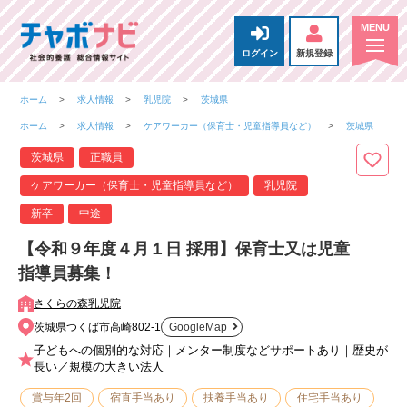
ログイン
新規登録
ホーム
求人情報
乳児院
茨城県
ホーム
求人情報
ケアワーカー（保育士・児童指導員など）
茨城県
茨城県
正職員
ケアワーカー（保育士・児童指導員など）
乳児院
新卒
中途
【令和９年度４月１日 採用】保育士又は児童
指導員募集！
さくらの森乳児院
茨城県つくば市高崎802-1
GoogleMap
子どもへの個別的な対応｜メンター制度などサポートあり｜歴史が
長い／規模の大きい法人
賞与年2回
宿直手当あり
扶養手当あり
住宅手当あり