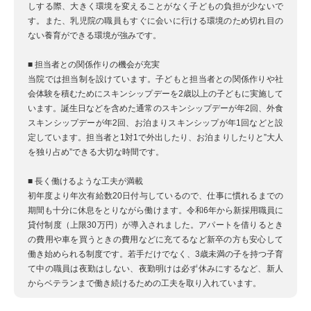
しする際、大きく環境を変えることがなく子どもの負担が少ないで
す。また、乳児院の職員もすぐに会いに行ける環境のため切れ目の
ない養育ができる環境が強みです。
■ 担当者との関係作りの機会が充実
当院では担当制を設けています。子どもと担当者との関係作りや社
会体験を積むためにスキンシップデーを2歳以上の子どもに実施して
います。誕生日などを含めた通常のスキンシップデーが年2回、外食
スキンシップデーが年2回、お泊まりスキンシップが年1回などと設
定しています。担当者と1対1で外出したり、お泊まりしたりと”大人
を独り占め”できる大切な時間です。
■ 長く働けるような工夫が満載
初年度より年次有給数20日付与しているので、仕事に慣れるまでの
期間も十分に休息をとりながら働けます。令和6年から新採用職員に
貸付制度（上限30万円）が導入されました。アパートを借りるとき
の費用や車を買うときの費用などに充てるなど新卒の方も安心して
働き始められる制度です。若手だけでなく、3歳未満の子を持つ子育
て中の職員は夜勤はしない、夜勤明けは必ず休みにするなど、新人
からベテランまで働き続けるための工夫を取り入れています。