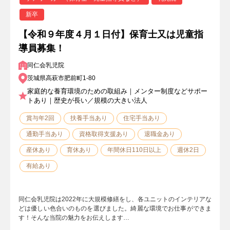
新卒
【令和９年度４月１日付】保育士又は児童指
導員募集！
同仁会乳児院
茨城県高萩市肥前町1-80
家庭的な養育環境のための取組み｜メンター制度などサポー
トあり｜歴史が長い／規模の大きい法人
賞与年2回
扶養手当あり
住宅手当あり
通勤手当あり
資格取得支援あり
退職金あり
産休あり
育休あり
年間休日110日以上
週休2日
有給あり
同仁会乳児院は2022年に大規模修繕をし、各ユニットのインテリアな
どは優しい色合いのものを選びました。綺麗な環境でお仕事ができま
す！そんな当院の魅力をお伝えします…