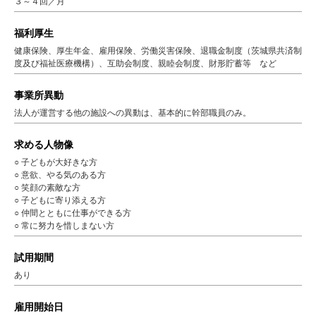
３～４回／月
福利厚生
健康保険、厚生年金、雇用保険、労働災害保険、退職金制度（茨城県共済制
度及び福祉医療機構）、互助会制度、親睦会制度、財形貯蓄等 など
事業所異動
法人が運営する他の施設への異動は、基本的に幹部職員のみ。
求める人物像
○ 子どもが大好きな方
○ 意欲、やる気のある方
○ 笑顔の素敵な方
○ 子どもに寄り添える方
○ 仲間とともに仕事ができる方
○ 常に努力を惜しまない方
試用期間
あり
雇用開始日