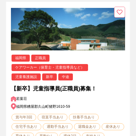
福岡県
正職員
ケアワーカー（保育士・児童指導員など）
児童養護施設
新卒
中途
【新卒】児童指導員(正職員)募集！
若葉荘
福岡県糟屋郡久山町猪野1610-59
賞与年3回
宿直手当あり
扶養手当あり
住宅手当あり
通勤手当あり
退職金あり
産休あり
育休あり
異動なし
週休2日
有給あり