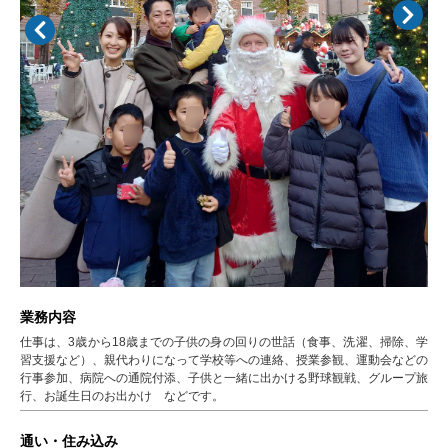
業務内容
仕事は、3歳から18歳までの子供の身の回りの世話（食事、洗濯、掃除、学
習支援など）、親代わりになって学校等への連絡、授業参観、運動会などの
行事参加、病院への通院付添、子供と一緒に出かける野球観戦、グループ旅
行、お誕生日のお出かけ などです。
通い・住み込み