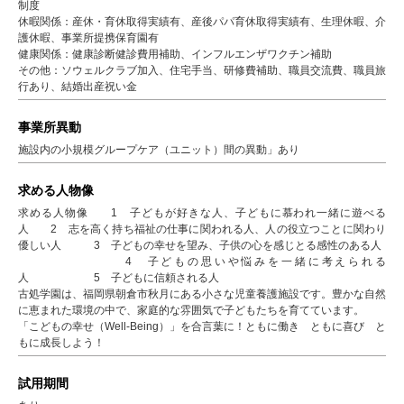
制度
休暇関係：産休・育休取得実績有、産後パパ育休取得実績有、生理休暇、介
護休暇、事業所提携保育園有
健康関係：健康診断健診費用補助、インフルエンザワクチン補助
その他：ソウェルクラブ加入、住宅手当、研修費補助、職員交流費、職員旅
行あり、結婚出産祝い金
事業所異動
施設内の小規模グループケア（ユニット）間の異動」あり
求める人物像
求める人物像 1 子どもが好きな人、子どもに慕われ一緒に遊べる
人 2 志を高く持ち福祉の仕事に関われる人、人の役立つことに関わり
優しい人 3 子どもの幸せを望み、子供の心を感じとる感性のある人
4 子どもの思いや悩みを一緒に考えられる
人 5 子どもに信頼される人
古処学園は、福岡県朝倉市秋月にある小さな児童養護施設です。豊かな自然
に恵まれた環境の中で、家庭的な雰囲気で子どもたちを育てています。
「こどもの幸せ（Well-Being）」を合言葉に！ともに働き ともに喜び と
もに成長しよう！
試用期間