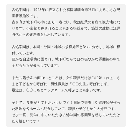
古処学園は、1948年に設立された福岡県朝倉市秋月にある小さな児
童養護施設です。
古き良き城下町の中にあり、春は桜、秋は紅葉の名所で観光地にな
ります。小京都と称されることもある街並みで、施設の建物は江戸
時代からの建造物を活用しています。
古処学園は、本園・分園・地域小規模施設と3つに分散し、地域に根
付いています。
豊かな自然環境に囲まれ、城下町ならではの穏やかな雰囲気の中で
子どもたちが暮らしています。
また古処学園の面白いところは、女性職員だけは〇〇姉（ねぇ）さ
まと子どもから呼ばれ、男性職員は「〇〇先生」呼ばれまず。
最近は、〇〇っちとニックネームで呼ぶことも多いです。
そして、食事がとてもおいしいです！厨房で栄養士や調理師が作っ
た料理を各ホームへ配食していて、職員や子どもから大好評です。
ぜひ一度、見学に来ていただき古処学園の雰囲気を感じていただけ
たら嬉しいです！