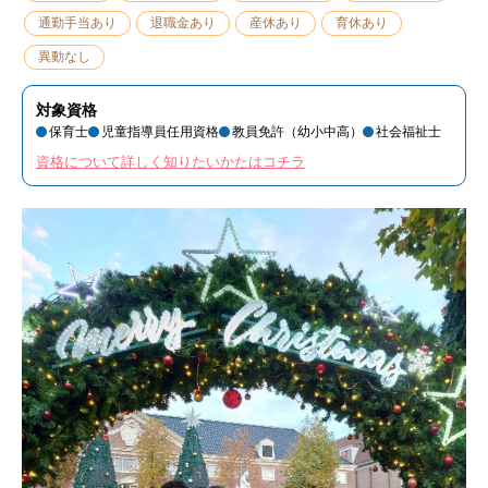
通勤手当あり
退職金あり
産休あり
育休あり
異動なし
対象資格
保育士
児童指導員任用資格
教員免許（幼小中高）
社会福祉士
資格について詳しく知りたいかたはコチラ