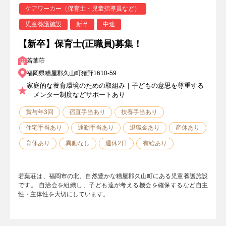
ケアワーカー（保育士・児童指導員など）
児童養護施設
新卒
中途
【新卒】保育士(正職員)募集！
若葉荘
福岡県糟屋郡久山町猪野1610-59
家庭的な養育環境のための取組み｜子どもの意思を尊重する
｜メンター制度などサポートあり
賞与年3回
宿直手当あり
扶養手当あり
住宅手当あり
通勤手当あり
退職金あり
産休あり
育休あり
異動なし
週休2日
有給あり
若葉荘は、福岡市の北、自然豊かな糟屋郡久山町にある児童養護施設
です。 自治会を組織し、子ども達が考える機会を確保するなど自主
性・主体性を大切にしています。 …