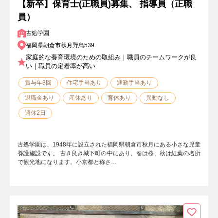
【新卒】保育士(正職員)募集、 指導員（正職
員）
古処学園
福岡県朝倉市秋月野鳥539
家庭的な養育環境のための取組み｜職員のチームワークが良
い｜職員の定着率が高い
賞与年3回
住宅手当あり
通勤手当あり
退職金あり
産休あり
育休あり
異動なし
週休2日
古処学園は、1948年に設立された福岡県朝倉市秋月にある小さな児童
養護施設です。 古き良き城下町の中にあり、春は桜、秋は紅葉の名所
で観光地になります。小京都と称さ…