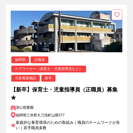
福岡県
正職員
ケアワーカー（保育士・児童指導員など）
児童養護施設
新卒
【新卒】保育士・児童指導員（正職員）募集
★
清心慈愛園
福岡県三井郡大刀洗町山隈377
家庭的な養育環境のための取組み｜職員のチームワークが良
い｜若手職員多数