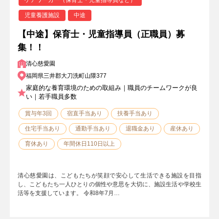
児童養護施設
中途
【中途】保育士・児童指導員（正職員）募
集！！
清心慈愛園
福岡県三井郡大刀洗町山隈377
家庭的な養育環境のための取組み｜職員のチームワークが良
い｜若手職員多数
賞与年3回
宿直手当あり
扶養手当あり
住宅手当あり
通勤手当あり
退職金あり
産休あり
育休あり
年間休日110日以上
清心慈愛園は、こどもたちが笑顔で安心して生活できる施設を目指
し、こどもたち一人ひとりの個性や意思を大切に、施設生活や学校生
活等を支援しています。 令和8年7月…