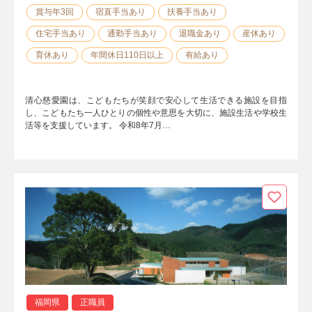
賞与年3回
宿直手当あり
扶養手当あり
住宅手当あり
通勤手当あり
退職金あり
産休あり
育休あり
年間休日110日以上
有給あり
清心慈愛園は、こどもたちが笑顔で安心して生活できる施設を目指
し、こどもたち一人ひとりの個性や意思を大切に、施設生活や学校生
活等を支援しています。 令和8年7月…
福岡県
正職員