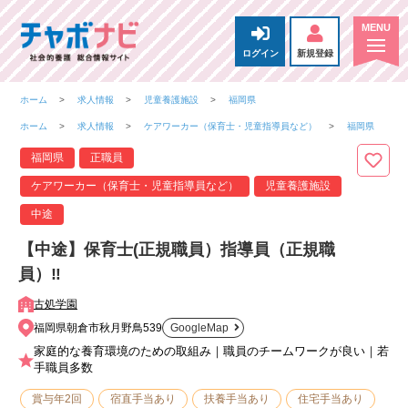
ログイン
新規登録
ホーム
求人情報
児童養護施設
福岡県
ホーム
求人情報
ケアワーカー（保育士・児童指導員など）
福岡県
福岡県
正職員
ケアワーカー（保育士・児童指導員など）
児童養護施設
中途
【中途】保育士(正規職員）指導員（正規職
員）‼
古処学園
福岡県朝倉市秋月野鳥539
GoogleMap
家庭的な養育環境のための取組み｜職員のチームワークが良い｜若
手職員多数
賞与年2回
宿直手当あり
扶養手当あり
住宅手当あり