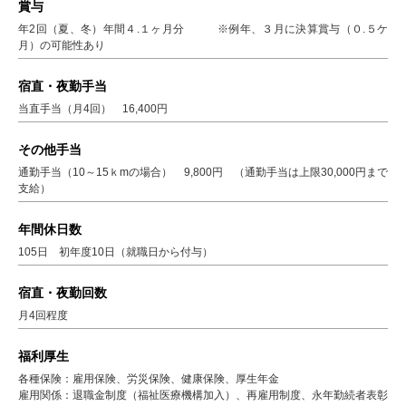
賞与
年2回（夏、冬）年間４.１ヶ月分 ※例年、３月に決算賞与（０.５ケ
月）の可能性あり
宿直・夜勤手当
当直手当（月4回） 16,400円
その他手当
通勤手当（10～15ｋmの場合） 9,800円 （通勤手当は上限30,000円まで
支給）
年間休日数
105日 初年度10日（就職日から付与）
宿直・夜勤回数
月4回程度
福利厚生
各種保険：雇用保険、労災保険、健康保険、厚生年金
雇用関係：退職金制度（福祉医療機構加入）、再雇用制度、永年勤続者表彰