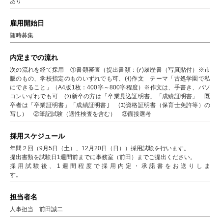
あり
雇用開始日
随時募集
内定までの流れ
次の流れを経て採用 ①書類審査（提出書類：(ｱ)履歴書（写真貼付）※市
販のもの、学校指定のものいずれでも可、(ｲ)作文 テーマ「古処学園で私
にできること」（A4版1枚：400字～800字程度）※作文は、手書き、パソ
コンいずれでも可 (ｳ)新卒の方は「卒業見込証明書」「成績証明書」 既
卒者は「卒業証明書」「成績証明書」 (ｴ)資格証明書（保育士免許等）の
写し） ②筆記試験（適性検査を含む） ③面接選考
採用スケジュール
年間２回（9月5日（土）、12月20日（日））採用試験を行います。
提出書類を試験日1週間前までに事務室（前田）までご提出ください。
採用試験後、1週間程度で採用内定・承諾書をお送りしま
す。
担当者名
人事担当 前田誠二