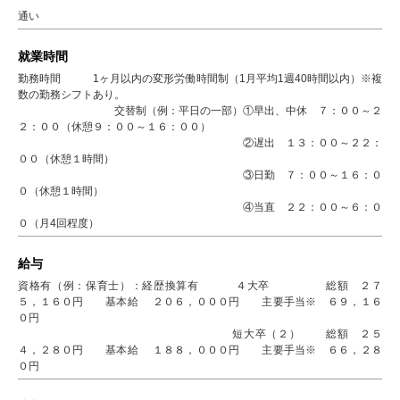
通い
就業時間
勤務時間 1ヶ月以内の変形労働時間制（1月平均1週40時間以内）※複
数の勤務シフトあり。
交替制（例：平日の一部）①早出、中休 ７：００～２
２：００（休憩９：００～１６：００）
②遅出 １３：００～２２：
００（休憩１時間）
③日勤 ７：００～１６：０
０（休憩１時間）
④当直 ２２：００～６：０
０（月4回程度）
給与
資格有（例：保育士）：経歴換算有 ４大卒 総額 ２７
５，１６０円 基本給 ２０６，０００円 主要手当※ ６９，１６
０円
短大卒（２） 総額 ２５
４，２８０円 基本給 １８８，０００円 主要手当※ ６６，２８
０円