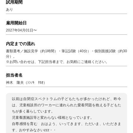
試用期間
あり
雇用開始日
2027年04月01日〜
内定までの流れ
書類選考／施設見学（約1時間）・筆記試験（40分）・個別面接試験（約30
分）。
※お問い合わせは、下記担当者まで、お気軽にご連絡ください。
担当者名
神木 隆夫（ｼﾝﾉｷ ﾀｶｵ）
以前は自閉症スペクトラムの子どもたちが多かったけれど、昨今
は、児童相談所のワーカーに連れられた愛着問題を抱える子どもた
ちが多く暮らしています。
児童養護施設等と変わらない様相となっています。
自尊感情を育む おはよう、いってきます、ただいま、いただきま
す、おやすみなさいzzz・・