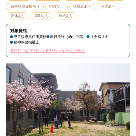
資格取得支援あり
宿直なし
退職金あり
産休あり
育休あり
異動なし
有給あり
対象資格
児童指導員任用資格
教員免許（幼小中高）
社会福祉士
精神保健福祉士
資格について詳しく知りたいかたはコチラ