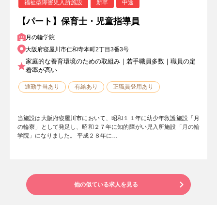
福祉型障害児入所施設
新卒
中途
【パート】保育士・児童指導員
月の輪学院
大阪府寝屋川市仁和寺本町2丁目3番3号
家庭的な養育環境のための取組み｜若手職員多数｜職員の定
着率が高い
通勤手当あり
有給あり
正職員登用あり
当施設は大阪府寝屋川市において、昭和１１年に幼少年救護施設「月
の輪寮」として発足し、昭和２７年に知的障がい児入所施設「月の輪
学院」になりました。 平成２８年に…
他の似ている求人を見る