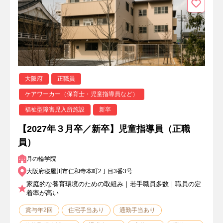
大阪府
正職員
ケアワーカー（保育士・児童指導員など）
福祉型障害児入所施設
新卒
【2027年３月卒／新卒】児童指導員（正職
員）
月の輪学院
大阪府寝屋川市仁和寺本町2丁目3番3号
家庭的な養育環境のための取組み｜若手職員多数｜職員の定
着率が高い
賞与年2回
住宅手当あり
通勤手当あり