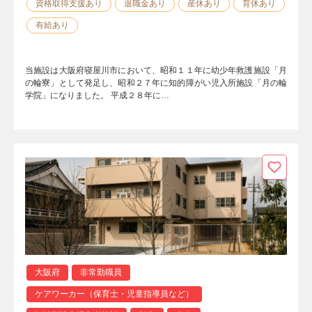
資格取得支援あり
退職金あり
産休あり
育休あり
有給あり
当施設は大阪府寝屋川市において、昭和１１年に幼少年救護施設「月
の輪寮」として発足し、昭和２７年に知的障がい児入所施設「月の輪
学院」になりました。 平成２８年に…
大阪府
非常勤職員
ケアワーカー（保育士・児童指導員など）