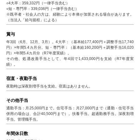
○4大卒：359,332円（一律手当含む）
○短・専門卒：339,036円（一律手当含む）
※既卒者・社会人の方は、経験により本俸が加算される場合があります。
（当法人「給与規程」による）
賞与
年3回（6月、12月、3月）。4大卒：（基本給177,400円＋調整手当17,740
円）×年間5.4カ月分。短・専門卒：（基本給160,200円＋調整手当16,020
円）×年間5.4カ月分（R7年度実績）。
その他、処遇改善手当として、年4回で1,433,000円を支給（R7年度実
績）。
宿直・夜勤手当
夜勤時は深夜割増手当を支給。宿直はありません。
その他手当
通勤手当：月25,000円まで。住宅手当：月27,000円まで（通勤・住宅手当
併用の場合は、合計40,500円まで）。扶養手当。超過勤務手当。深夜割増
手当。管理職手当。
年間休日数