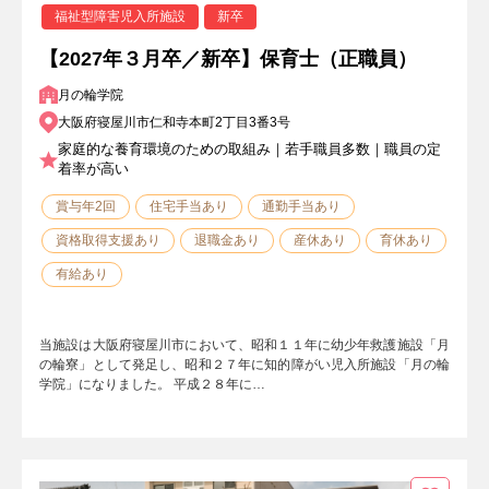
福祉型障害児入所施設
新卒
【2027年３月卒／新卒】保育士（正職員）
月の輪学院
大阪府寝屋川市仁和寺本町2丁目3番3号
家庭的な養育環境のための取組み｜若手職員多数｜職員の定
着率が高い
賞与年2回
住宅手当あり
通勤手当あり
資格取得支援あり
退職金あり
産休あり
育休あり
有給あり
当施設は大阪府寝屋川市において、昭和１１年に幼少年救護施設「月
の輪寮」として発足し、昭和２７年に知的障がい児入所施設「月の輪
学院」になりました。 平成２８年に…