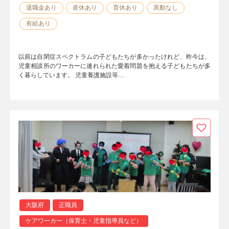
退職金あり
産休あり
育休あり
異動なし
有給あり
以前は自閉症スペクトラムの子どもたちが多かったけれど、昨今は、
児童相談所のワーカーに連れられた愛着問題を抱える子どもたちが多
く暮らしています。 児童養護施設等…
大阪府
正職員
ケアワーカー（保育士・児童指導員など）