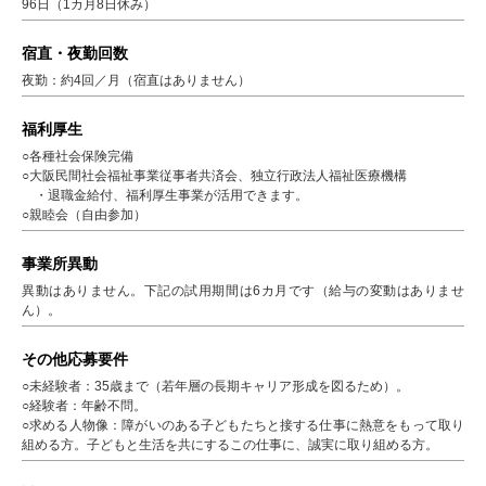
96日（1カ月8日休み）
宿直・夜勤回数
夜勤：約4回／月（宿直はありません）
福利厚生
○各種社会保険完備
○大阪民間社会福祉事業従事者共済会、独立行政法人福祉医療機構
・退職金給付、福利厚生事業が活用できます。
○親睦会（自由参加）
事業所異動
異動はありません。下記の試用期間は6カ月です（給与の変動はありませ
ん）。
その他応募要件
○未経験者：35歳まで（若年層の長期キャリア形成を図るため）。
○経験者：年齢不問。
○求める人物像：障がいのある子どもたちと接する仕事に熱意をもって取り
組める方。子どもと生活を共にするこの仕事に、誠実に取り組める方。