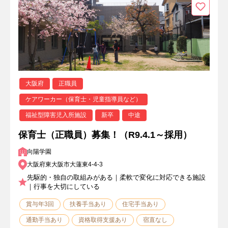
大阪府
正職員
ケアワーカー（保育士・児童指導員など）
福祉型障害児入所施設
新卒
中途
保育士（正職員）募集！（R9.4.1～採用）
向陽学園
大阪府東大阪市大蓮東4-4-3
先駆的・独自の取組みがある｜柔軟で変化に対応できる施設
｜行事を大切にしている
賞与年3回
扶養手当あり
住宅手当あり
通勤手当あり
資格取得支援あり
宿直なし