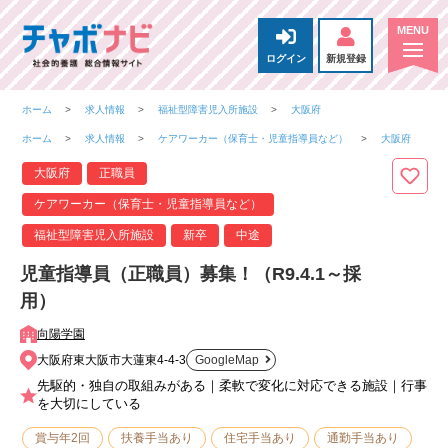
ログイン
新規登録
ホーム
求人情報
福祉型障害児入所施設
大阪府
ホーム
求人情報
ケアワーカー（保育士・児童指導員など）
大阪府
大阪府
正職員
ケアワーカー（保育士・児童指導員など）
福祉型障害児入所施設
新卒
中途
児童指導員（正職員）募集！（R9.4.1～採
用）
向陽学園
大阪府東大阪市大蓮東4-4-3
GoogleMap
先駆的・独自の取組みがある｜柔軟で変化に対応できる施設｜行事
を大切にしている
賞与年2回
扶養手当あり
住宅手当あり
通勤手当あり