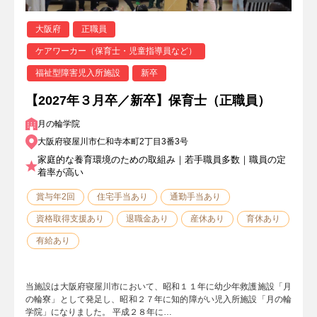
大阪府
正職員
ケアワーカー（保育士・児童指導員など）
福祉型障害児入所施設
新卒
【2027年３月卒／新卒】保育士（正職員）
月の輪学院
大阪府寝屋川市仁和寺本町2丁目3番3号
家庭的な養育環境のための取組み｜若手職員多数｜職員の定
着率が高い
賞与年2回
住宅手当あり
通勤手当あり
資格取得支援あり
退職金あり
産休あり
育休あり
有給あり
当施設は大阪府寝屋川市において、昭和１１年に幼少年救護施設「月
の輪寮」として発足し、昭和２７年に知的障がい児入所施設「月の輪
学院」になりました。 平成２８年に…