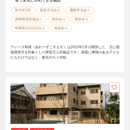
軟で変化に対応できる施設
賞与年2回
宿直手当あり
通勤手当あり
資格取得支援あり
産休あり
育休あり
年間休日110日以上
有給あり
アレーズ秋桜（あれーずこすもす）は2022年2月の開所した、主に聴
覚障害児を対象とした障害児入所施設です。 家庭に事情のある子ども
たちだけではなく、東京のろう学校…