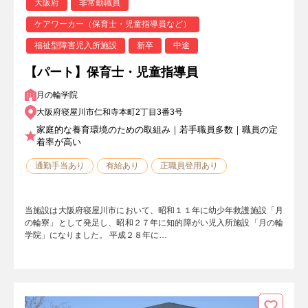
大阪府
非常勤職員
ケアワーカー（保育士・児童指導員など）
福祉型障害児入所施設
新卒
中途
【パート】保育士・児童指導員
月の輪学院
大阪府寝屋川市仁和寺本町2丁目3番3号
家庭的な養育環境のための取組み｜若手職員多数｜職員の定
着率が高い
通勤手当あり
有給あり
正職員登用あり
当施設は大阪府寝屋川市において、昭和１１年に幼少年救護施設「月
の輪寮」として発足し、昭和２７年に知的障がい児入所施設「月の輪
学院」になりました。 平成２８年に…