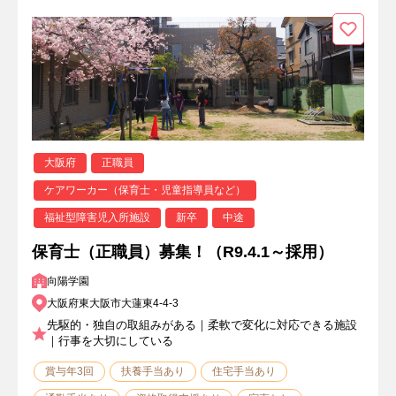
大阪府
正職員
ケアワーカー（保育士・児童指導員など）
福祉型障害児入所施設
新卒
中途
保育士（正職員）募集！（R9.4.1～採用）
向陽学園
大阪府東大阪市大蓮東4-4-3
先駆的・独自の取組みがある｜柔軟で変化に対応できる施設
｜行事を大切にしている
賞与年3回
扶養手当あり
住宅手当あり