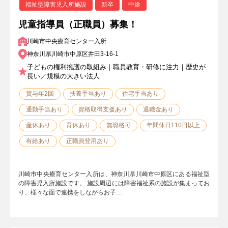
福祉型障害児入所施設
新卒
中途
児童指導員（正職員）募集！
川崎市中央療育センター入所
神奈川県川崎市中原区井田3-16-1
子どもの権利擁護の取組み｜職員教育・研修に注力｜歴史が
長い／規模の大きい法人
賞与年2回
扶養手当あり
住宅手当あり
通勤手当あり
資格取得支援あり
退職金あり
産休あり
育休あり
無資格可
年間休日110日以上
有給あり
正職員登用あり
川崎市中央療育センター入所は、神奈川県川崎市中原区にある福祉型
の障害児入所施設です。 施設周辺には障害福祉系の施設が集まってお
り、様々な面で連携をしながらお子…