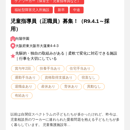
ケアワーカー（保育士・児童指導員など）
福祉型障害児入所施設
新卒
中途
児童指導員（正職員）募集！（R9.4.1～採
用）
向陽学園
大阪府東大阪市大蓮東4-4-3
先駆的・独自の取組みがある｜柔軟で変化に対応できる施設
｜行事を大切にしている
賞与年2回
扶養手当あり
住宅手当あり
通勤手当あり
資格取得支援あり
宿直なし
退職金あり
産休あり
育休あり
異動なし
有給あり
以前は自閉症スペクトラムの子どもたちが多かったけれど、昨今は、
児童相談所のワーカーに連れられた愛着問題を抱える子どもたちが多
く暮らしています。 児童養護施設等…