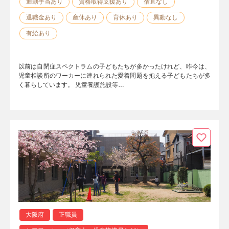
通勤手当あり
資格取得支援あり
宿直なし
退職金あり
産休あり
育休あり
異動なし
有給あり
以前は自閉症スペクトラムの子どもたちが多かったけれど、昨今は、
児童相談所のワーカーに連れられた愛着問題を抱える子どもたちが多
く暮らしています。 児童養護施設等…
大阪府
正職員