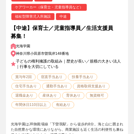
ケアワーカー（保育士・児童指導員など）
福祉型障害児入所施設
中途
【中途】保育士／児童指導員／生活支援員
募集！
光海学園
神奈川県小田原市曽我岸148番地
子どもの権利擁護の取組み｜歴史が長い／規模の大きい法人
｜行事を大切にしている
賞与年2回
宿直手当あり
扶養手当あり
住宅手当あり
通勤手当あり
資格取得支援あり
退職金あり
産休あり
育休あり
無資格可
年間休日110日以上
有給あり
光海学園はJR御殿場線「下曽我駅」から徒歩約8分。海と山に囲まれ
た自然豊かな環境にありながら、商業施設も近く生活の利便性も兼ね