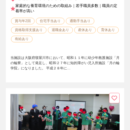
家庭的な養育環境のための取組み｜若手職員多数｜職員の定
着率が高い
賞与年2回
住宅手当あり
通勤手当あり
資格取得支援あり
退職金あり
産休あり
育休あり
有給あり
当施設は大阪府寝屋川市において、昭和１１年に幼少年救護施設「月
の輪寮」として発足し、昭和２７年に知的障がい児入所施設「月の輪
学院」になりました。 平成２８年に…