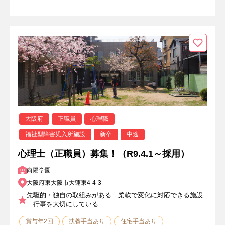
大阪府
正職員
心理職
福祉型障害児入所施設
新卒
中途
心理士（正職員）募集！（R9.4.1～採用）
向陽学園
大阪府東大阪市大蓮東4-4-3
先駆的・独自の取組みがある｜柔軟で変化に対応できる施設
｜行事を大切にしている
賞与年2回
扶養手当あり
住宅手当あり