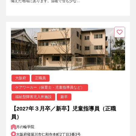
備えた地域にあります。温暖で雪も少な…
大阪府
正職員
ケアワーカー（保育士・児童指導員など）
福祉型障害児入所施設
新卒
【2027年３月卒／新卒】児童指導員（正職
員）
月の輪学院
大阪府寝屋川市仁和寺本町2丁目3番3号