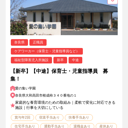
奈良県
正職員
ケアワーカー（保育士・児童指導員など）
福祉型障害児入所施設
新卒
中途
【新卒】【中途】保育士・児童指導員 募
集！
愛の集い学園
奈良県大和高田市根成柿３４０番地の１
家庭的な養育環境のための取組み｜柔軟で変化に対応できる
施設｜行事を大切にしている
賞与年2回
宿直手当あり
扶養手当あり
住宅手当あり
通勤手当あり
退職金あり
産休あり