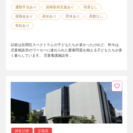
通勤手当あり
資格取得支援あり
宿直なし
退職金あり
産休あり
育休あり
異動なし
有給あり
以前は自閉症スペクトラムの子どもたちが多かったけれど、昨今は、
児童相談所のワーカーに連れられた愛着問題を抱える子どもたちが多
く暮らしています。 児童養護施設等…
神奈川県
正職員