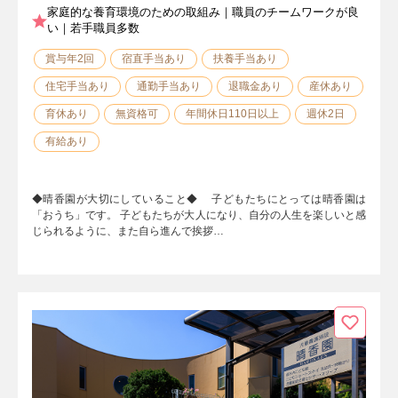
家庭的な養育環境のための取組み｜職員のチームワークが良
い｜若手職員多数
賞与年2回
宿直手当あり
扶養手当あり
住宅手当あり
通勤手当あり
退職金あり
産休あり
育休あり
無資格可
年間休日110日以上
週休2日
有給あり
◆晴香園が大切にしていること◆ 子どもたちにとっては晴香園は
「おうち」です。 子どもたちが大人になり、自分の人生を楽しいと感
じられるように、また自ら進んで挨拶…