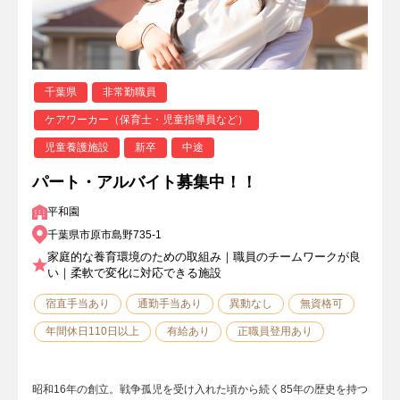
千葉県
非常勤職員
ケアワーカー（保育士・児童指導員など）
児童養護施設
新卒
中途
パート・アルバイト募集中！！
平和園
千葉県市原市島野735-1
家庭的な養育環境のための取組み｜職員のチームワークが良
い｜柔軟で変化に対応できる施設
宿直手当あり
通勤手当あり
異動なし
無資格可
年間休日110日以上
有給あり
正職員登用あり
昭和16年の創立。戦争孤児を受け入れた頃から続く85年の歴史を持つ