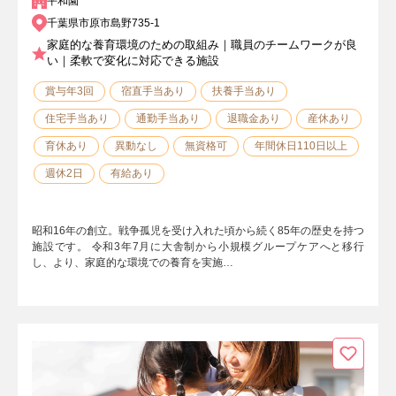
平和園
千葉県市原市島野735-1
家庭的な養育環境のための取組み｜職員のチームワークが良
い｜柔軟で変化に対応できる施設
賞与年3回
宿直手当あり
扶養手当あり
住宅手当あり
通勤手当あり
退職金あり
産休あり
育休あり
異動なし
無資格可
年間休日110日以上
週休2日
有給あり
昭和16年の創立。戦争孤児を受け入れた頃から続く85年の歴史を持つ
施設です。 令和3年7月に大舎制から小規模グループケアへと移行
し、より、家庭的な環境での養育を実施…