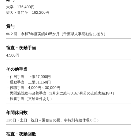
大卒 176,400円
短大・専門卒 162,200円
賞与
年２回 令和7年度実績4.65か月（千葉県人事院勧告に従う）
宿直・夜勤手当
4,500円
その他手当
・住居手当 上限27,000円
・通勤手当 上限31,160円
・役職手当 4,000円～30,000円
・民間施設給与改善手当（3月末に給与0.8か月分の支給実績あり）
・扶養手当（支給条件あり）
年間休日数
126日（土日・祝日＋園独自の夏、冬特別有給休暇６日）
宿直・夜勤回数