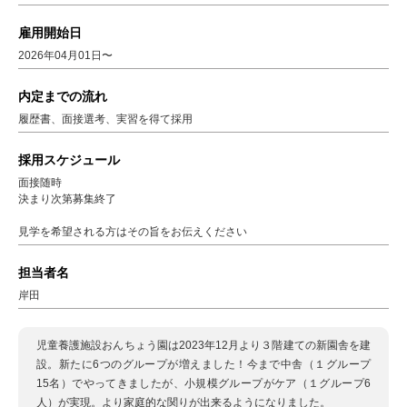
雇用開始日
2026年04月01日〜
内定までの流れ
履歴書、面接選考、実習を得て採用
採用スケジュール
面接随時
決まり次第募集終了
見学を希望される方はその旨をお伝えください
担当者名
岸田
児童養護施設おんちょう園は2023年12月より３階建ての新園舎を建
設。新たに6つのグループが増えました！今まで中舎（１グループ
15名）でやってきましたが、小規模グループがケア（１グループ6
人）が実現。より家庭的な関りが出来るようになりました。