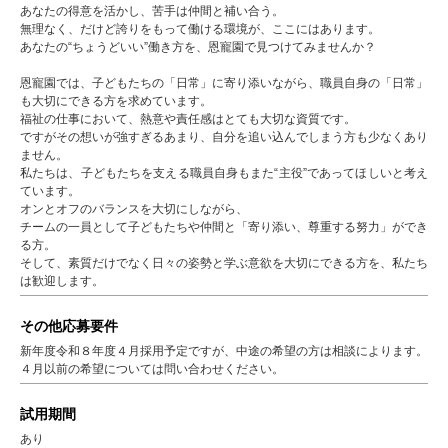
あなたの得意を活かし、苦手は仲間と補い合う。
無理なく、だけど誇りをもって働ける環境が、ここにはあります。
あなたの“ちょうどいい”働き方を、恩寵園で見つけてみませんか？
恩寵園では、子どもたちの「日常」に寄り添いながら、職員自身の「日常」
も大切にできる方を求めています。
福祉の仕事において、熱意や責任感はとても大切な資質です。
ですがその想いが強すぎるあまり、自分を追い込んでしまう方も少なくあり
ません。
私たちは、子どもたちを支える職員自身もまた“主役”であってほしいと考え
ています。
オンとオフのバランスを大切にしながら、
チームの一員として子どもたちや仲間と「寄り添い、尊重する努力」ができ
る方。
そして、素質だけでなく日々の姿勢と学ぶ意欲を大切にできる方を、私たち
は歓迎します。
その他応募要件
新年度令和８年度４月採用予定ですが、中途の希望の方は相談によります。
４月以前の希望については問い合わせください。
試用期間
あり