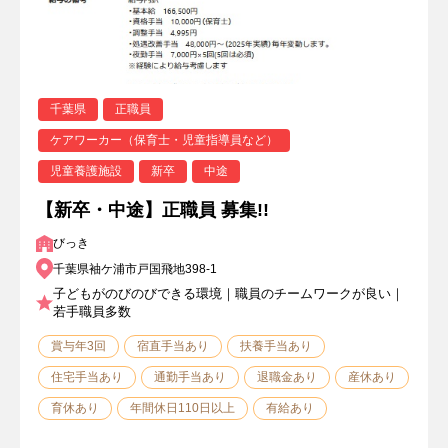
千葉県
正職員
ケアワーカー（保育士・児童指導員など）
児童養護施設
新卒
中途
【新卒・中途】正職員 募集!!
びっき
千葉県袖ケ浦市戸国飛地398-1
子どもがのびのびできる環境｜職員のチームワークが良い｜
若手職員多数
賞与年3回
宿直手当あり
扶養手当あり
住宅手当あり
通勤手当あり
退職金あり
産休あり
育休あり
年間休日110日以上
有給あり