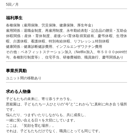
5回／月
福利厚生
各種保険（雇用保険、労災保険、健康保険、厚生年金）
雇用関係：退職金制度、再雇用制度、永年勤続表彰・記念品の贈呈・互助会
休暇関係：産休・育休制度、産後パパ育休取得実績有、慶弔休暇、生理休
暇、介護休暇、看護休暇、特別有給休暇、リフレッシュ特別休暇
健康関係：健康診断健診費用、インフルエンザワクチン費用
その他：ベネフィットステーション加入（Netflix加入、年５０００point付
与、各種割引制度等）、住宅手当、研修費補助、職員旅行、慶弔関係あり
事業所異動
ユニット間の移動あり
求める人物像
子どもたちの未来に、寄り添うチカラを。
恩寵園は、子どもたち一人ひとりの“今”と“これから”に真剣に向き合う場所
です。
悩んだり、つまずいたりしながらも、共に成長し、
一緒に笑い合える日々を大切にしています。
ここは、「笑顔を育む場所」。
それは、子どもたちだけでなく、職員にとっても同じです。