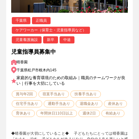
千葉県
正職員
ケアワーカー（保育士・児童指導員など）
児童養護施設
新卒
中途
児童指導員募集中
晴香園
千葉県松戸市根木内145
家庭的な養育環境のための取組み｜職員のチームワークが良
い｜行事を大切にしている
賞与年2回
宿直手当あり
扶養手当あり
住宅手当あり
通勤手当あり
退職金あり
産休あり
育休あり
年間休日110日以上
週休2日
有給あり
◆晴香園が大切にしていること◆ 子どもたちにとっては晴香園は