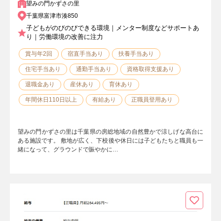
望みの門かずさの里
千葉県富津市湊850
子どもがのびのびできる環境｜メンター制度などサポートあ
り｜労働環境の改善に注力
賞与年2回
宿直手当あり
扶養手当あり
住宅手当あり
通勤手当あり
資格取得支援あり
退職金あり
産休あり
育休あり
年間休日110日以上
有給あり
正職員登用あり
望みの門かずさの里は千葉県の房総地域の自然豊かで涼しげな高台に
ある施設です。 敷地が広く、下校後や休日には子どもたちと職員も一
緒になって、グラウンドで賑やかに…