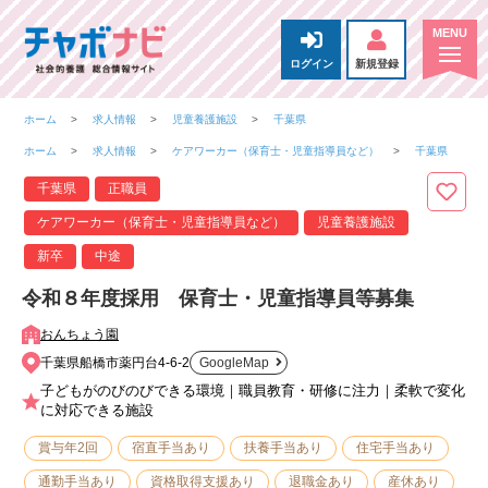
ログイン
新規登録
ホーム
求人情報
児童養護施設
千葉県
ホーム
求人情報
ケアワーカー（保育士・児童指導員など）
千葉県
千葉県
正職員
ケアワーカー（保育士・児童指導員など）
児童養護施設
新卒
中途
令和８年度採用 保育士・児童指導員等募集
おんちょう園
千葉県船橋市薬円台4-6-2
GoogleMap
子どもがのびのびできる環境｜職員教育・研修に注力｜柔軟で変化
に対応できる施設
賞与年2回
宿直手当あり
扶養手当あり
住宅手当あり
通勤手当あり
資格取得支援あり
退職金あり
産休あり