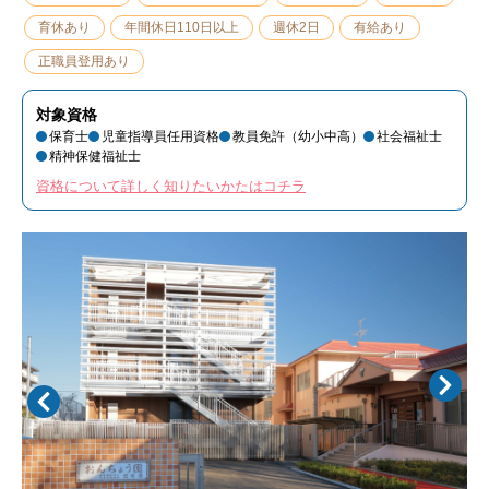
育休あり
年間休日110日以上
週休2日
有給あり
正職員登用あり
対象資格
保育士
児童指導員任用資格
教員免許（幼小中高）
社会福祉士
精神保健福祉士
資格について詳しく知りたいかたはコチラ