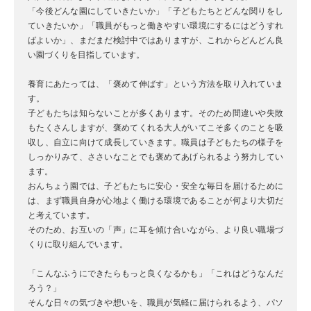
「今後どんな園にしていきたいか」「子どもたちとどんな関りをし
ていきたいか」「職員がもっと働きやすい環境にするにはどうすれ
ばよいか」、まだまだ検討中ではありますが、これからどんどん良
い園づくりを目指しています。
養育にあたっては、「褒めて伸ばす」という方法を取り入れていま
す。
子どもたちは知らないことが多くあります。そのため間違いや失敗
もたくさんしますが、褒めてくれる大人がいてこそ多くのことを吸
収し、自立に向けて成長していきます。職員は子どもたちの様子を
しっかりみて、ささいなことでも褒めてあげられるよう努力してい
ます。
おんちょう園では、子どもたちに安心・安全な毎日を届けるために
は、まず職員自身が心地よく働ける環境であることが何より大切だ
と考えています。
そのため、お互いの「声」に耳を傾け合いながら、より良い職場づ
くりに取り組んでいます。
「こんなふうにできたらもっと良くなるかも」「これはどうなんだ
ろう？」
そんな日々の気づきや想いを、職員が気軽に届けられるよう、パソ