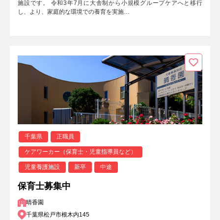
施設です。 令和3年7月に大舎制から小規模グループケアへと移行
し、より、家庭的な環境での養育を実施…
千葉県
正職員
ケアワーカー（保育士・児童指導員など）
児童養護施設
新卒
中途
保育士募集中
晴香園
千葉県松戸市根木内145