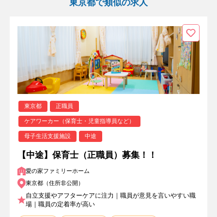
東京都で類似の求人
東京都
正職員
ケアワーカー（保育士・児童指導員など）
母子生活支援施設
中途
【中途】保育士（正職員）募集！！
愛の家ファミリーホーム
東京都（住所非公開）
自立支援やアフターケアに注力｜職員が意見を言いやすい職
場｜職員の定着率が高い