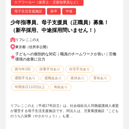
ケアワーカー（保育士・児童指導員など）
母子生活支援施設
新卒
中途
少年指導員、母子支援員（正職員）募集！
（新卒採用、中途採用問いません！）
リフレここのえ
東京都（住所非公開）
子どもへの個別的な対応｜職員のチームワークが良い｜労働
環境の改善に注力
賞与年2回
扶養手当あり
住宅手当あり
通勤手当あり
退職金あり
産休あり
育休あり
年間休日110日以上
有給あり
リフレここのえ（平成17年設立）は、社会福祉法人同胞援護婦人連盟
が運営する母子生活支援施設です。同法人は、児童養護施設『こども
のうち八栄寮（やさかりょう）』も運…