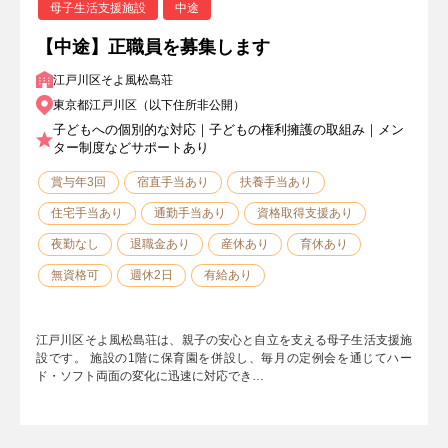
母子生活支援施設
中途
【中途】正職員を募集します
江戸川区そよ風松島荘
東京都江戸川区（以下住所非公開）
子どもへの個別的な対応｜子どもの権利擁護の取組み｜メン
ター制度などサポートあり
賞与年3回
宿直手当あり
扶養手当あり
住宅手当あり
通勤手当あり
資格取得支援あり
夜勤なし
退職金あり
産休あり
育休あり
無資格可
週休2日
有給あり
江戸川区そよ風松島荘は、親子の安心と自立を支える母子生活支援施
設です。 施設の1階に保育園を併設し、毎月の定例会を通じてハー
ド・ソフト両面の変化に迅速に対応でき…