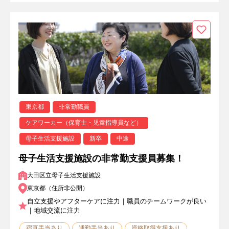
東京都
非常勤職員
ケアワーカー（保育士・児童指導員など）
母子生活支援施設
新卒
中途
母子生活支援施設の非常勤支援員募集！
大田区立母子生活支援施設
東京都（住所非公開）
自立支援やアフターケアに注力｜職員のチームワークが良い
｜地域交流に注力
宿直手当あり
通勤手当あり
資格取得支援あり