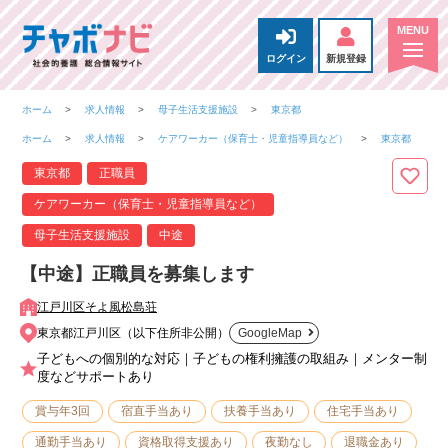
ログイン
新規登録
ホーム
求人情報
母子生活支援施設
東京都
ホーム
求人情報
ケアワーカー（保育士・児童指導員など）
東京都
東京都
正職員
ケアワーカー（保育士・児童指導員など）
母子生活支援施設
中途
【中途】正職員を募集します
江戸川区そよ風松島荘
東京都江戸川区（以下住所非公開）
GoogleMap
子どもへの個別的な対応｜子どもの権利擁護の取組み｜メンター制
度などサポートあり
賞与年3回
宿直手当あり
扶養手当あり
住宅手当あり
通勤手当あり
資格取得支援あり
夜勤なし
退職金あり