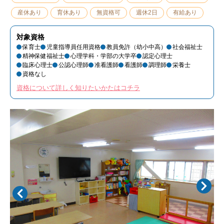
産休あり
育休あり
無資格可
週休2日
有給あり
対象資格
保育士
児童指導員任用資格
教員免許（幼小中高）
社会福祉士
精神保健福祉士
心理学科・学部の大学卒
認定心理士
臨床心理士
公認心理師
准看護師
看護師
調理師
栄養士
資格なし
資格について詳しく知りたいかたはコチラ