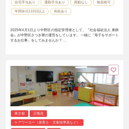
住宅手当あり
通勤手当あり
異動なし
無資格可
年間休日110日以上
有給あり
2025年4月1日より中野区の指定管理者として、『社会福祉法人 東静
会』が中野区さつき寮の運営をしています。 一緒に「母子をサポート
するお仕事」をしてみませんか？ …
東京都
正職員
ケアワーカー（保育士・児童指導員など）