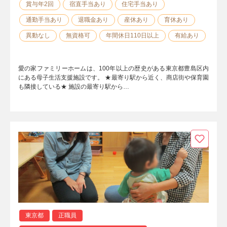
賞与年2回
宿直手当あり
住宅手当あり
通勤手当あり
退職金あり
産休あり
育休あり
異動なし
無資格可
年間休日110日以上
有給あり
愛の家ファミリーホームは、100年以上の歴史がある東京都豊島区内
にある母子生活支援施設です。 ★最寄り駅から近く、商店街や保育園
も隣接している★ 施設の最寄り駅から…
東京都
正職員