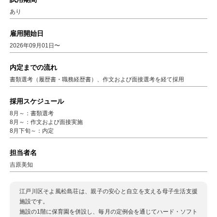
あり
雇用開始日
2026年09月01日〜
内定までの流れ
書類選考（履歴書・職務経歴書）、作文および面接選考を経て採用
採用スケジュール
8月～：書類選考
8月～：作文および面接実施
8月下旬～：内定
担当者名
吉原美知
江戸川区そよ風松島荘は、親子の安心と自立を支える母子生活支援
施設です。
施設の1階に保育園を併設し、毎月の定例会を通じてハード・ソフト