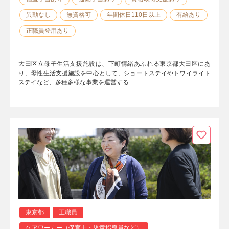
異動なし
無資格可
年間休日110日以上
有給あり
正職員登用あり
大田区立母子生活支援施設は、下町情緒あふれる東京都大田区にあ
り、母性生活支援施設を中心として、ショートステイやトワイライト
ステイなど、多種多様な事業を運営する…
東京都
正職員
ケアワーカー（保育士・児童指導員など）