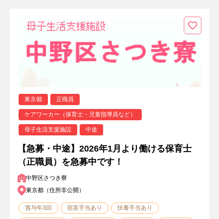
東京都
正職員
ケアワーカー（保育士・児童指導員など）
母子生活支援施設
中途
【急募・中途】2026年1月より働ける保育士
（正職員）を急募中です！
中野区さつき寮
東京都（住所非公開）
賞与年3回
宿直手当あり
扶養手当あり