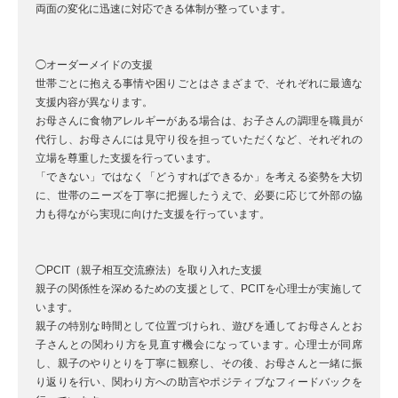
両面の変化に迅速に対応できる体制が整っています。
◯オーダーメイドの支援
世帯ごとに抱える事情や困りごとはさまざまで、それぞれに最適な
支援内容が異なります。
お母さんに食物アレルギーがある場合は、お子さんの調理を職員が
代行し、お母さんには見守り役を担っていただくなど、それぞれの
立場を尊重した支援を行っています。
「できない」ではなく「どうすればできるか」を考える姿勢を大切
に、世帯のニーズを丁寧に把握したうえで、必要に応じて外部の協
力も得ながら実現に向けた支援を行っています。
◯PCIT（親子相互交流療法）を取り入れた支援
親子の関係性を深めるための支援として、PCITを心理士が実施して
います。
親子の特別な時間として位置づけられ、遊びを通してお母さんとお
子さんとの関わり方を見直す機会になっています。心理士が同席
し、親子のやりとりを丁寧に観察し、その後、お母さんと一緒に振
り返りを行い、関わり方への助言やポジティブなフィードバックを