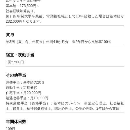
四年制大学卒業の場合
基本給：173,500円～
社会経験加算あり。
例）四年制大学卒業後、常勤福祉職として10年経験した場合は基本給が
232,600円となります。
賞与
年3回（夏、冬、年度末）年間4.9か月分 ※2年目から支給率100％
宿直・夜勤手当
1回5,500円
その他手当
調整手当：基本給の20％
通勤手当：定期券代
住宅手当：月20,000円
処遇改善手当：月10,000円
特殊業務手当（資格手当）：基本給の3～5％ ※認定心理士、社会福祉
士、保育士、精神保健福祉士、臨床心理士、公認心理師。2年目から支給
年間休日数
109日