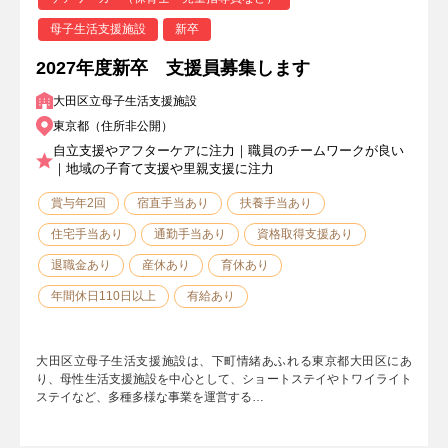
母子生活支援施設
新卒
2027年度新卒 支援員募集します
大田区立母子生活支援施設
東京都（住所非公開）
自立支援やアフターケアに注力｜職員のチームワークが良い
｜地域の子育て支援や里親支援に注力
賞与年2回
宿直手当あり
扶養手当あり
住宅手当あり
通勤手当あり
資格取得支援あり
退職金あり
産休あり
育休あり
年間休日110日以上
有給あり
大田区立母子生活支援施設は、下町情緒あふれる東京都大田区にあ
り、母性生活支援施設を中心として、ショートステイやトワイライト
ステイなど、多種多様な事業を運営する…