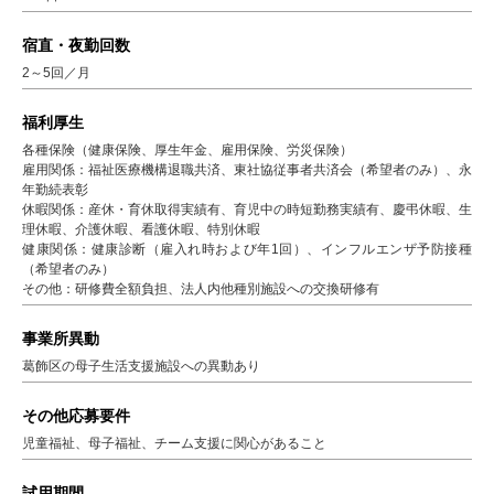
宿直・夜勤回数
2～5回／月
福利厚生
各種保険（健康保険、厚生年金、雇用保険、労災保険）
雇用関係：福祉医療機構退職共済、東社協従事者共済会（希望者のみ）、永
年勤続表彰
休暇関係：産休・育休取得実績有、育児中の時短勤務実績有、慶弔休暇、生
理休暇、介護休暇、看護休暇、特別休暇
健康関係：健康診断（雇入れ時および年1回）、インフルエンザ予防接種
（希望者のみ）
その他：研修費全額負担、法人内他種別施設への交換研修有
事業所異動
葛飾区の母子生活支援施設への異動あり
その他応募要件
児童福祉、母子福祉、チーム支援に関心があること
試用期間