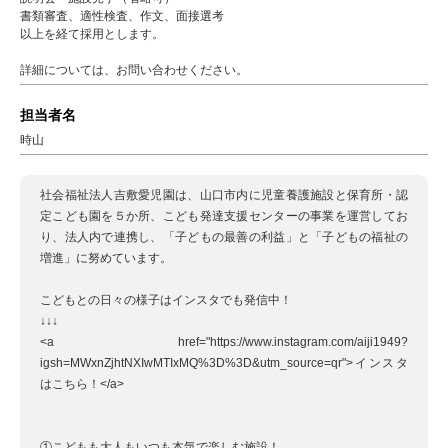
書類審査、適性検査、作文、面接選考
以上を経て採用とします。
詳細については、お問い合わせください。
担当者名
時山
社会福祉法人吉敷愛児園は、山口市内に児童養護施設と保育所・認
定こども園を５か所、こども発達支援センターの事業を運営してお
り、法人内で連携し、「子どもの最善の利益」と「子どもの福祉の
増進」に努めています。
こどもとの日々の様子はインスタでも発信中！
↓↓↓
<a href="https://www.instagram.com/aiji1949?
igsh=MWxnZjhtNXIwMTIxMQ%3D%3D&utm_source=qr">インスタ
はこちら！</a>
①こどもも大人もいつも本気で楽しむ施設！