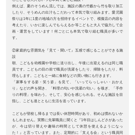
例えば、夏のそうめん流しでは、施設の裏の竹藪から竹を取り加工
したり、そうめんの出汁もこだわって本気で取り組みます。愛児園
祭りは1年に1度の地域の方を招待するイベントで、模擬店の内容を
考えたり、いかに楽しんでもらえるか等こどもと大人で協力して企
画・運営をしています！何ごとにも本気で取り組む職員が多いで
す。
②家庭的な雰囲気を『見て・聞いて』五感で感じることができる施
設
朝、こどもを幼稚園や学校に送り出し、午後に出迎えるのは同じ職
員です。こどもの目の前で職員が洗濯をしたり、掃除をしたり、料
理もします。こどもと一緒に食材などの買い物にも行きます。
「家事をする姿・笑う姿」を見て、「いってらっしゃい・おかえ
り」などの声を聞き、「料理の匂いや洗濯の匂い」を嗅ぎ、「手作
りの料理」を味わう。そして、安心を感じられる。そんな施設を目
指し、こども達とともに生活を送っています。
こどもが登校し帰るまでは長い休憩時間があり、初めは慣れないか
もしれません。実際に先輩職員に聞くと『1年目はしんどさがあった
が、今は切り替えや趣味の時間として休憩を使えるようになっ
た！』と言っています。また、定期的に「支える会」という職員同