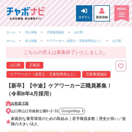
ログイン
新規登録
ホーム
求人情報
児童養護施設
山口県
ホーム
求人情報
ケアワーカー（保育士・児童指導員など）
山口県
こちらの求人は募集終了いたしました。
山口県
正職員
ケアワーカー（保育士・児童指導員など）
児童養護施設
【新卒】【中途】ケアワーカー正職員募集！
（令和8年4月採用）
吉敷愛児園
山口県山口市維新公園6−2−31
GoogleMap
家庭的な養育環境のための取組み｜若手職員多数｜歴史が長い／規
模の大きい法人