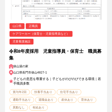
山口県
正職員
ケアワーカー（保育士・児童指導員など）
児童養護施設
令和8年度採用 児童指導員・保育士 職員募
集
俵山湯の家
山口県長門市俵山4827-1
子どもの意思を尊重する｜子どもがのびのびできる環境｜若
手職員多数
賞与年2回
扶養手当あり
住宅手当あり
通勤手当あり
退職金あり
産休あり
育休あり
異動なし
有給あり