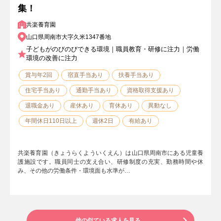
集！
共楽養育園
山口県周南市大字久米1347番地
子どもがのびのびできる環境｜職員教育・研修に注力｜労働
環境の改善に注力
賞与年2回
宿直手当あり
扶養手当あり
住宅手当あり
通勤手当あり
資格取得支援あり
退職金あり
産休あり
育休あり
異動なし
年間休日110日以上
週休2日
有給あり
共楽養育園（きょうらくよういくえん）は山口県周南市にある児童養
護施設です。職員同士の支え合い、研修制度の充実、勤務時間や休
み、その他の労働条件・環境面も水準が…
他の似ている求人を見る