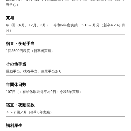
当含む）
賞与
年3回（6月、12月、3月） 令和6年度実績 5.13ヶ月分（新卒4.23ヶ月
分）
宿直・夜勤手当
1回3500円程度（新卒者実績）
その他手当
通勤手当、扶養手当、住居手当あり
年間休日数
107日（＋有給休暇取得平均9日：令和6年実績）
宿直・夜勤回数
４〜７回／月（令和6年実績）
福利厚生