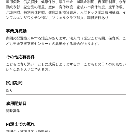
雇用保険、労災保険、健康保険、厚生年金、退職金制度、再雇用制度、永年
勤続表彰・記念品の贈呈、産休・育休制度、産後パパ育休制度、慶弔休暇、
介護休暇、特別有休休暇、健康診断検診費用、人間ドック受診費用補助、イ
ンフルエンザワクチン補助、ソウェルクラブ加入、職員旅行あり
事業所異動
家間の配置換えをする場合があります。法人内（認定こども園、保育所、こ
ども発達支援支援センター）の異動をする場合があります。
その他応募要件
こどもに寄り添い、ともに成長しようとする方、こどもとの日々の何気ない
いとなみを大切にできる方。
試用期間
あり
雇用開始日
随時募集
内定までの流れ
説明会・施設見学（省略可）