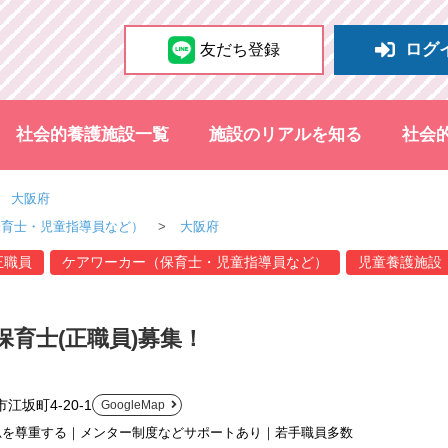
ログ
友だち登録
社会的養護施設一覧
施設のリアルを知る
社会
大阪府
保育士・児童指導員など）
大阪府
正職員
ケアワーカー（保育士・児童指導員など）
児童養護施設
保育士(正職員)募集！
江坂町4-20-1
GoogleMap
思を尊重する｜メンター制度などサポートあり｜若手職員多数