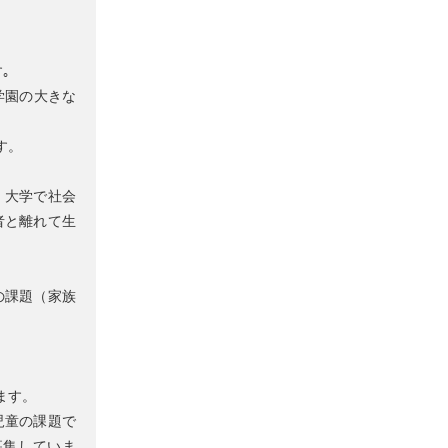
｡
学園の大きな
す。
・大学で社会
者と離れて生
の課題（家族
ます。
児童の課題で
募集していま