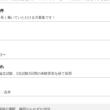
件
て長く働いていただける方募集です！
1日〜
れ
論文試験、2次試験3日間の体験実習を経て採用
原・吉井
緑地公園駅、梅田からわずか20分