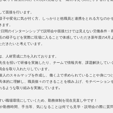
して面接を行います。
様子や変化に気が付く方、しっかりと他職員と連携をとれる方なのか
きます。
2日間のインターンシップで説明会や面接だけでは見えない労働条件・
活の様子などを実際に現場に入ることで体感していただき新年度の4月
ただきたいと考えています。
は、人材育成に力を入れております。
先生を招いて研修を実施したり、チームで情報共有、課題解決してい
員会を取り入れたりしています。
個人のスキルマップを作成し、働く上で求められていることや身につ
具体的に理解し、職員個々のできることを積み上げ、モチベーション
れるような取り組みを実施しています｡
すい職場環境にしていくため、勤務体制を現在見直し中です！
や勤務時間、手当等、気になることは何でも見学・説明会の際に質