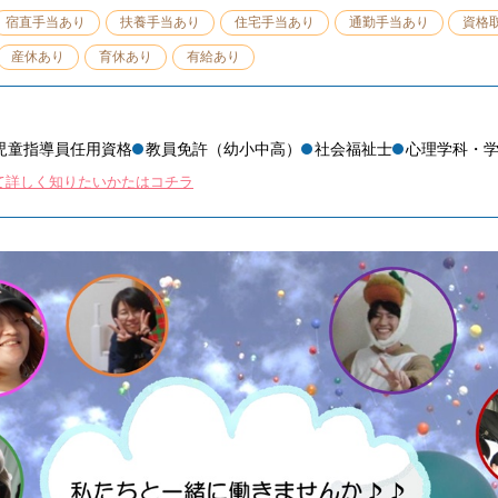
宿直手当あり
扶養手当あり
住宅手当あり
通勤手当あり
資格
産休あり
育休あり
有給あり
児童指導員任用資格
教員免許（幼小中高）
社会福祉士
心理学科・
て詳しく知りたいかたはコチラ