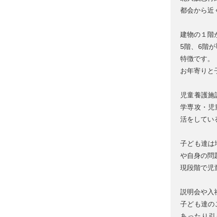
都会から近
建物の１階
5階、6階
特徴です。
お年寄りと
児童養護施
学専攻・児
活をしてい
子ども達は
や自身の問
現段階で児
説明会や入
子ども達の
あったり引