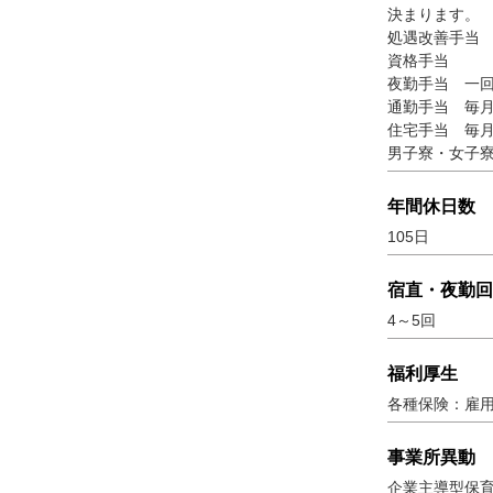
決まります。
処遇改善手当 月
資格手当 社会
夜勤手当 一回
通勤手当 毎月
住宅手当 毎月
男子寮・女子寮
年間休日数
105日
宿直・夜勤回
4～5回
福利厚生
各種保険：雇用
事業所異動
企業主導型保