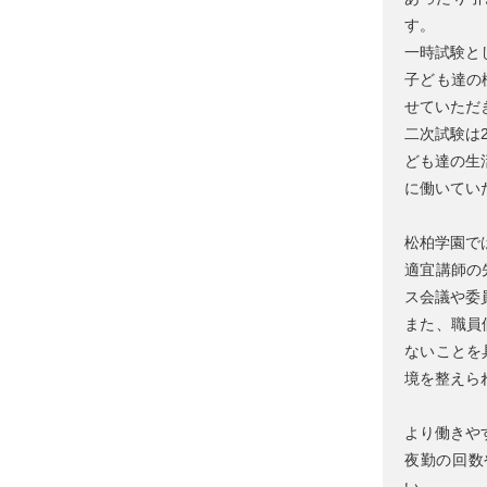
す。
一時試験と
子ども達の
せていただ
二次試験は
ども達の生
に働いてい
松柏学園で
適宜講師の
ス会議や委
また、職員
ないことを
境を整えら
より働きや
夜勤の回数