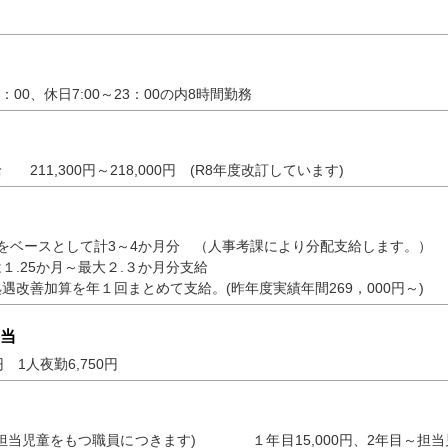
3：00、休日7:00～23：00の内8時間勤務
211,300円～218,000円 (R8年度改訂しています)
をベースとして計3～4か月分 （人事考課により分配支給します。）
１.25か月～最大２.３か月分支給
遇改善加算を年１回まとめて支給。(昨年度実績年間269，000円～)
当
円 1人夜勤6,750円
担当児童をもつ職員につきます) １年目15,000円、2年目～担