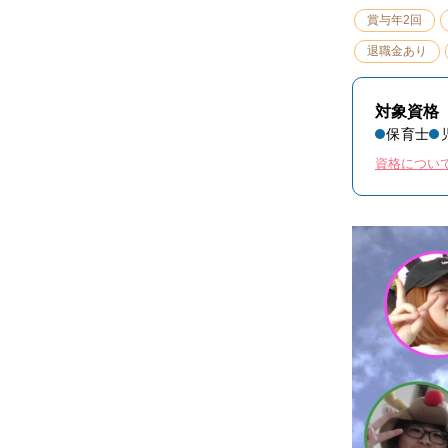
賞与年2回
退職金あり
対象資格
保育士
資格につい