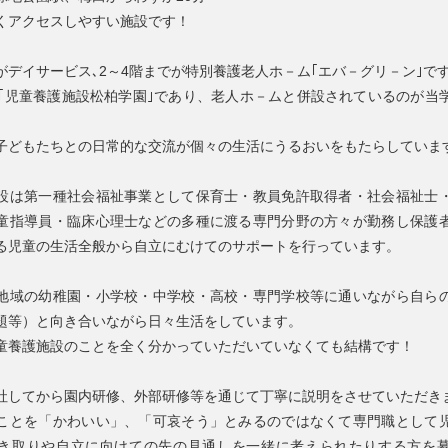
くアクセスしやすい施設です！
がデイサービス､2～4階までが特別養護老人ホ－ム｢エバ－グリ－ン｣です
が｢児童養護施設松柏学園｣であり、老人ホ－ムと併設されているのが当
子どもたちとの日常的な交流が個々の生活にうるおいをもたらしていま
設は第一種社会福祉事業として保育士・教員免許取得者・社会福祉士
童指導員・臨床心理士などの多種に渡る専門分野の方々が勤務し保護
る児童の生活全般から自立にむけてのサポートを行っています。
地域の幼稚園・小学校・中学校・高校・専門学校等に通いながら自ら
題等）と向き合いながら日々生活をしています。
童養護施設のことを全く分かっていただいていなくても結構です！
社してから園内研修、外部研修等を通じて丁寧に説明をさせていただき
ことを「かわいい」、「可哀そう」とみるのではなくて専門職として
き取りや自立に向けての先の見通しを一緒に考えられたりする方を