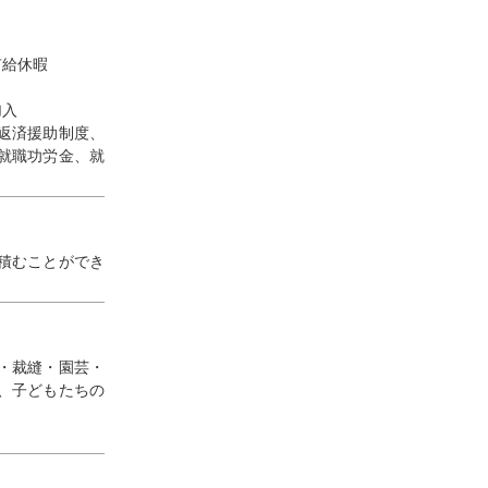
有給休暇
加入
返済援助制度、
就職功労金、就
積むことができ
・裁縫・園芸・
て、子どもたちの