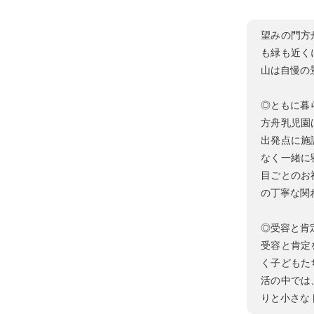
望みの門方
も緑も近く
山は自慢の
◎ともに暮
方舟乳児園
出発点に施
なく一緒に
目ごとのお
の丁寧な関
◎受容と肯
受容と肯定
く子どもた
活の中では
りと小さな