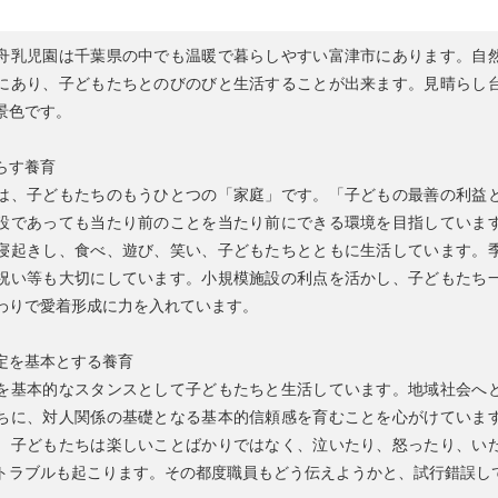
舟乳児園は千葉県の中でも温暖で暮らしやすい富津市にあります。自
にあり、子どもたちとのびのびと生活することが出来ます。見晴らし
景色です。
らす養育
は、子どもたちのもうひとつの「家庭」です。「子どもの最善の利益
設であっても当たり前のことを当たり前にできる環境を目指していま
寝起きし、食べ、遊び、笑い、子どもたちとともに生活しています。
祝い等も大切にしています。小規模施設の利点を活かし、子どもたち
わりで愛着形成に力を入れています。
定を基本とする養育
を基本的なスタンスとして子どもたちと生活しています。地域社会へ
ちに、対人関係の基礎となる基本的信頼感を育むことを心がけていま
、子どもたちは楽しいことばかりではなく、泣いたり、怒ったり、い
トラブルも起こります。その都度職員もどう伝えようかと、試行錯誤し