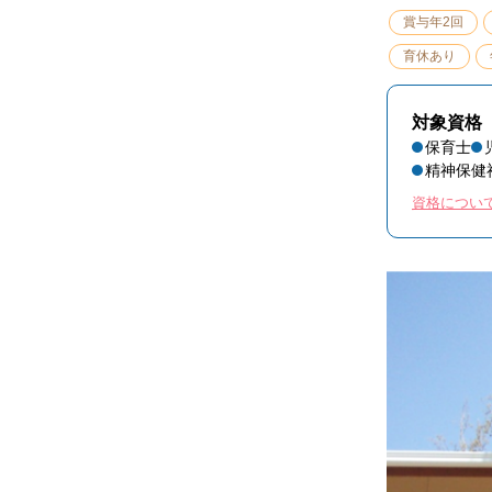
賞与年2回
育休あり
対象資格
保育士
精神保健
資格につい