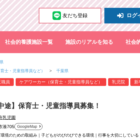
ログ
友だち登録
社会的養護施設一覧
施設のリアルを知る
社会
県
保育士・児童指導員など）
千葉県
正職員
ケアワーカー（保育士・児童指導員など）
乳児院
新
中途】保育士・児童指導員募集！
舟乳児園
湊705
GoogleMap
育環境のための取組み｜子どもがのびのびできる環境｜行事を大切にしている