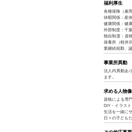
福利厚生
各種保険（雇
休暇関係：産
健康関係：健
外部制度：千
独自制度：資
保養所（軽井
業継続祝勤、
事業所異動
法人内異動あ
ます。
求める人物像
資格による専
DIY・イラス
生活を一緒に
日々の子ども