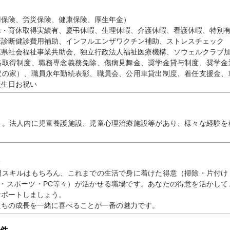
用保険、労災保険、健康保険、厚生年金）
休・育休取得実績有、慶弔休暇、生理休暇、介護休暇、看護休暇、特別
康診断健診費用補助、インフルエンザワクチン補助、ストレスチェック
葉県社会福祉事業共助会、独立行政法人福祉医療機構、ソウェルクラブ
格取得制度、職務専念義務免除、傷病見舞金、奨学金貸与制度、奨学金
沢の家）、職員永年勤続表彰、職員会、公用車貸出制度、着任支援金、
誕生日お祝い
り。法人内に児童養護施設、児童心理治療施設等があり、様々な経験を
門スキルはもちろん、これまでの生活で身に着けた得意（掃除・片付け
ト・スポーツ・PC等々）が活かせる職場です。あなたの得意を活かし
サポートしましょう。
たちの成長を一緒に喜べることが一番の魅力です。