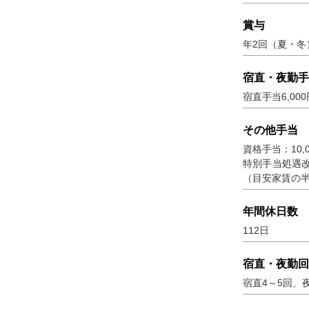
賞与
年2回（夏・冬
宿直・夜勤手
宿直手当6,00
その他手当
資格手当：10
特別手当処遇改
（目安家賃の
年間休日数
112日
宿直・夜勤回
宿直4～5回、