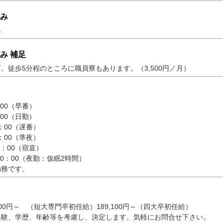
み
み
み 補足
。徒歩5分程のところに職員寮もあります。（3,500円／月）
：00（早番）
：00（日勤）
1：00（遅番）
3：00（準夜）
8：00（宿直）
10：00（夜勤：仮眠2時間）
勤務です。
200円～ （短大専門卒初任給）189,100円～（四大卒初任給）
経験、学歴、年齢等を考慮し、決定します。気軽にお問合せ下さい。