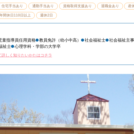
住宅手当あり
通勤手当あり
資格取得支援あり
退職金あり
産
年間休日110日以上
週休2日
児童指導員任用資格
教員免許（幼小中高）
社会福祉士
社会福祉主
福祉士
心理学科・学部の大学卒
て詳しく知りたいかたはコチラ