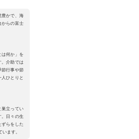
然豊かで、海
台からの富士
とは何か」を
す。介助では
季節行事や節
一人ひとりと
と巣立ってい
す。日々の生
たずらをした
ています。