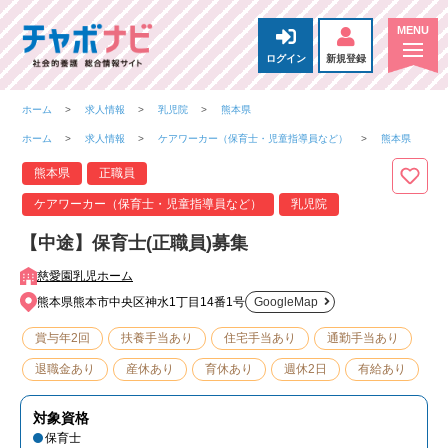
ログイン
新規登録
ホーム
求人情報
乳児院
熊本県
ホーム
求人情報
ケアワーカー（保育士・児童指導員など）
熊本県
熊本県
正職員
ケアワーカー（保育士・児童指導員など）
乳児院
【中途】保育士(正職員)募集
慈愛園乳児ホーム
熊本県熊本市中央区神水1丁目14番1号
GoogleMap
賞与年2回
扶養手当あり
住宅手当あり
通勤手当あり
退職金あり
産休あり
育休あり
週休2日
有給あり
対象資格
保育士