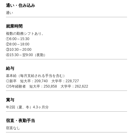
通い・住み込み
通い
就業時間
複数の勤務シフトあり。
①6:00～15:30
②8:00～18:00
③10:30～20:00
④15:30～翌9:00（夜勤）
給与
基本給（毎月支給される手当を含む）
◎新卒 短大卒：209,740 大学卒：228,727
◎5年経験者 短大卒：250,858 大学卒：262,622
賞与
年2回（夏、冬）4.3ヶ月分
宿直・夜勤手当
宿直なし