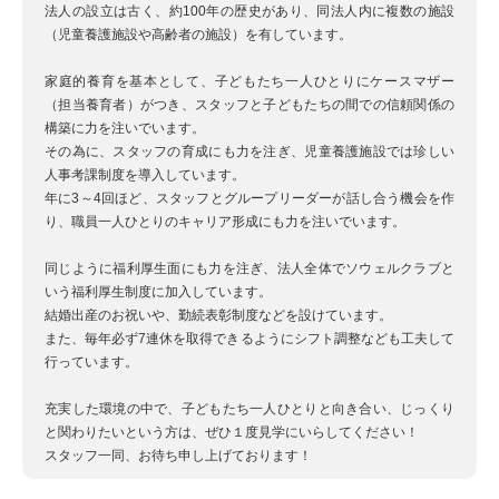
法人の設立は古く、約100年の歴史があり、同法人内に複数の施設
（児童養護施設や高齢者の施設）を有しています。
家庭的養育を基本として、子どもたち一人ひとりにケースマザー
（担当養育者）がつき、スタッフと子どもたちの間での信頼関係の
構築に力を注いでいます。
その為に、スタッフの育成にも力を注ぎ、児童養護施設では珍しい
人事考課制度を導入しています。
年に3～4回ほど、スタッフとグループリーダーが話し合う機会を作
り、職員一人ひとりのキャリア形成にも力を注いでいます。
同じように福利厚生面にも力を注ぎ、法人全体でソウェルクラブと
いう福利厚生制度に加入しています。
結婚出産のお祝いや、勤続表彰制度などを設けています。
また、毎年必ず7連休を取得できるようにシフト調整なども工夫して
行っています。
充実した環境の中で、子どもたち一人ひとりと向き合い、じっくり
と関わりたいという方は、ぜひ１度見学にいらしてください！
スタッフ一同、お待ち申し上げております！