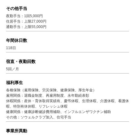
その他手当
夜勤手当：1回5,000円
住居手当：上限27,000円
通勤手当：上限55,000円
年間休日数
118日
宿直・夜勤回数
5回／月
福利厚生
各種保険（雇用保険、労災保険、健康保険、厚生年金）
雇用関係：退職金制度、再雇用制度、永年勤続表彰
休暇関係：産休・育休取得実績有、慶弔休暇、生理休暇、介護休暇、看護休
暇、特別有休休暇、リフレッシュ休暇
健康関係：健康診断健診費用補助、インフルエンザワクチン補助
その他：ソウェルクラブ加入、住宅手当
事業所異動