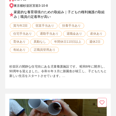
東京都杉並区宮前3-10-8
家庭的な養育環境のための取組み｜子どもの権利擁護の取組
み｜職員の定着率が高い
賞与年2回
宿直手当あり
扶養手当あり
住宅手当あり
通勤手当あり
退職金あり
産休あり
育休あり
異動なし
年間休日110日以上
週休2日
有給あり
正職員登用あり
杉並区の閑静な住宅街にある児童養護施設です。 昭和8年に開所し、
90周年を迎えました。令和６年３月に新園舎が竣工し、子どもたちと
新しい生活をスタートさせています。…