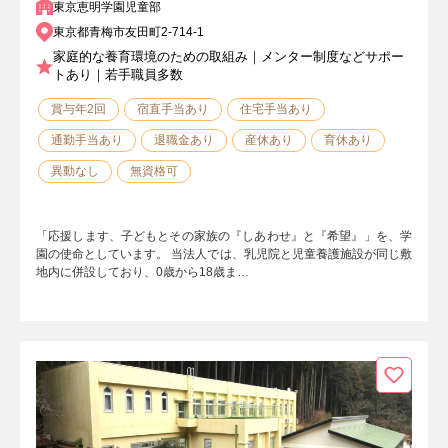
東京恵明学園児童部
東京都青梅市友田町2-714-1
家庭的な養育環境のための取組み｜メンター制度などサポー
トあり｜若手職員多数
賞与年2回
宿直手当あり
住宅手当あり
通勤手当あり
退職金あり
産休あり
育休あり
異動なし
無資格可
「応援します、子どもとその家族の『しあわせ』と『希望』」を、学
園の使命としています。 当法人では、乳児院と児童養護施設が同じ敷
地内に併設しており、0歳から18歳ま…