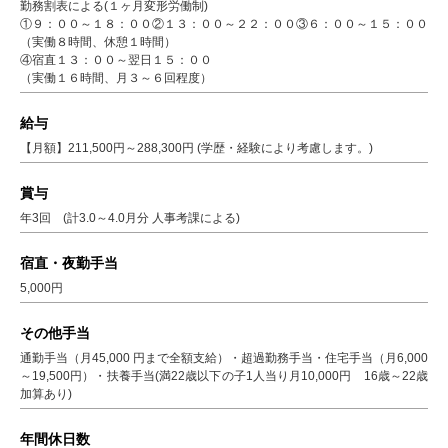
勤務割表による(１ヶ月変形労働制)
①９：００～１８：００②１３：００～２２：００③６：００～１５：００
（実働８時間、休憩１時間）
④宿直１３：００～翌日１５：００
（実働１６時間、月３～６回程度）
給与
【月額】211,500円～288,300円 (学歴・経験により考慮します。)
賞与
年3回 (計3.0～4.0月分 人事考課による)
宿直・夜勤手当
5,000円
その他手当
通勤手当（月45,000 円まで全額支給）・超過勤務手当・住宅手当（月6,000
～19,500円）・扶養手当(満22歳以下の子1人当り月10,000円 16歳～22歳
加算あり)
年間休日数