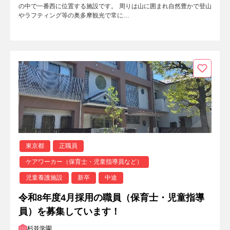
の中で一番西に位置する施設です。 周りは山に囲まれ自然豊かで登山
やラフティング等の奥多摩観光で常に…
東京都
正職員
ケアワーカー（保育士・児童指導員など）
児童養護施設
新卒
中途
令和8年度4月採用の職員（保育士・児童指導
員）を募集しています！
杉並学園