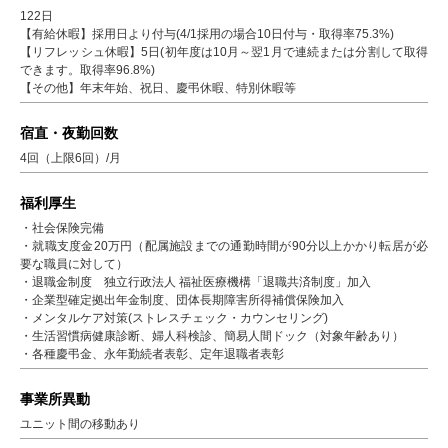
122日
【有給休暇】採用日より付与(4/1採用の場合10日付与・取得率75.3%)
【リフレッシュ休暇】5日(初年度は10月～翌1月で連続または分割して取得
できます。取得率96.8%)
【その他】年末年始、祝日、慶弔休暇、特別休暇等
宿直・夜勤回数
4回（上限6回）/月
福利厚生
・社会保険完備
・就職支度金20万円（配属施設までの通勤時間が90分以上かかり転居が必
要な職員に対して）
・退職金制度 独立行政法人 福祉医療機構「退職共済制度」加入
・企業型確定拠出年金制度、団体長期障害所得補償保険加入
・メンタルケア対策(ストレスチェック・カウンセリング)
・生活習慣病健康診断、婦人科検診、簡易人間ドック（対象年齢あり）
・各種慶弔金、永年勤続者表彰、定年退職者表彰
事業所異動
ユニット間の移動あり