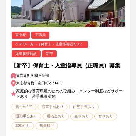
東京都
正職員
ケアワーカー（保育士・児童指導員など）
児童養護施設
新卒
【新卒】保育士・児童指導員（正職員）募集
東京恵明学園児童部
東京都青梅市友田町2-714-1
家庭的な養育環境のための取組み｜メンター制度などサポー
トあり｜若手職員多数
賞与年2回
宿直手当あり
住宅手当あり
通勤手当あり
退職金あり
産休あり
育休あり
異動なし
無資格可