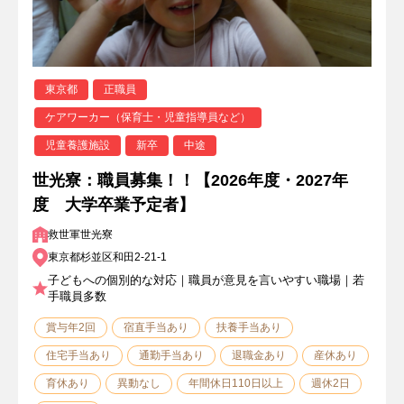
東京都
正職員
ケアワーカー（保育士・児童指導員など）
児童養護施設
新卒
中途
世光寮：職員募集！！【2026年度・2027年
度 大学卒業予定者】
救世軍世光寮
東京都杉並区和田2-21-1
子どもへの個別的な対応｜職員が意見を言いやすい職場｜若
手職員多数
賞与年2回
宿直手当あり
扶養手当あり
住宅手当あり
通勤手当あり
退職金あり
産休あり
育休あり
異動なし
年間休日110日以上
週休2日