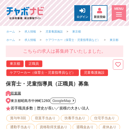
ログイン
新規登録
ホーム
求人情報
児童養護施設
東京都
ホーム
求人情報
ケアワーカー（保育士・児童指導員など）
東京都
こちらの求人は募集終了いたしました。
東京都
正職員
ケアワーカー（保育士・児童指導員など）
児童養護施設
保育士・児童指導員（正職員）募集
双葉園
東京都昭島市中神町1260
GoogleMap
若手職員多数｜歴史が長い／規模の大きい法人
賞与年3回
宿直手当あり
扶養手当あり
住宅手当あり
通勤手当あり
資格取得支援あり
退職金あり
産休あり