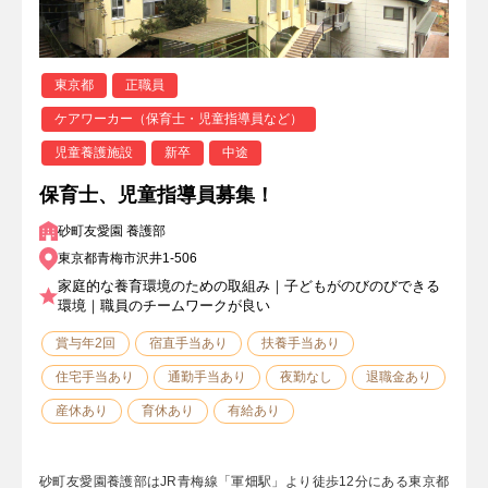
東京都
正職員
ケアワーカー（保育士・児童指導員など）
児童養護施設
新卒
中途
保育士、児童指導員募集！
砂町友愛園 養護部
東京都青梅市沢井1-506
家庭的な養育環境のための取組み｜子どもがのびのびできる
環境｜職員のチームワークが良い
賞与年2回
宿直手当あり
扶養手当あり
住宅手当あり
通勤手当あり
夜勤なし
退職金あり
産休あり
育休あり
有給あり
砂町友愛園養護部はJR青梅線「軍畑駅」より徒歩12分にある東京都