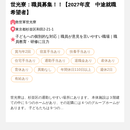
世光寮：職員募集！！【2027年度 中途就職
希望者】
救世軍世光寮
東京都杉並区和田2-21-1
子どもへの個別的な対応｜職員が意見を言いやすい職場｜職
員教育・研修に注力
賞与年2回
宿直手当あり
扶養手当あり
住宅手当あり
通勤手当あり
退職金あり
産休あり
育休あり
異動なし
年間休日110日以上
週休2日
有給あり
世光寮は、杉並区の通勤しやすい場所にあります。 本体施設は３階建
ての中に５つのホームがあり、その近隣には４つのグループホームが
あります。 子どもたちは９つの…