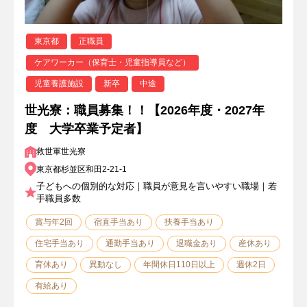
東京都
正職員
ケアワーカー（保育士・児童指導員など）
児童養護施設
新卒
中途
世光寮：職員募集！！【2026年度・2027年
度 大学卒業予定者】
救世軍世光寮
東京都杉並区和田2-21-1
子どもへの個別的な対応｜職員が意見を言いやすい職場｜若
手職員多数
賞与年2回
宿直手当あり
扶養手当あり
住宅手当あり
通勤手当あり
退職金あり
産休あり
育休あり
異動なし
年間休日110日以上
週休2日
有給あり