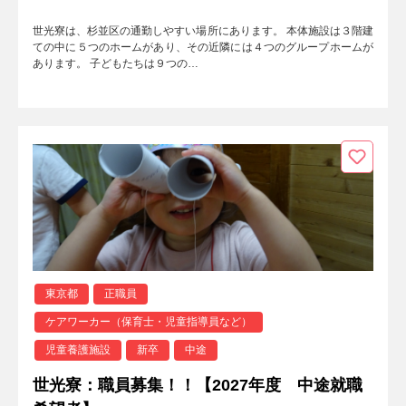
世光寮は、杉並区の通勤しやすい場所にあります。 本体施設は３階建
ての中に５つのホームがあり、その近隣には４つのグループホームが
あります。 子どもたちは９つの…
東京都
正職員
ケアワーカー（保育士・児童指導員など）
児童養護施設
新卒
中途
世光寮：職員募集！！【2027年度 中途就職