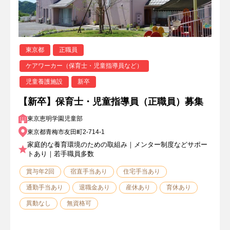
東京都
正職員
ケアワーカー（保育士・児童指導員など）
児童養護施設
新卒
【新卒】保育士・児童指導員（正職員）募集
東京恵明学園児童部
東京都青梅市友田町2-714-1
家庭的な養育環境のための取組み｜メンター制度などサポー
トあり｜若手職員多数
賞与年2回
宿直手当あり
住宅手当あり
通勤手当あり
退職金あり
産休あり
育休あり
異動なし
無資格可