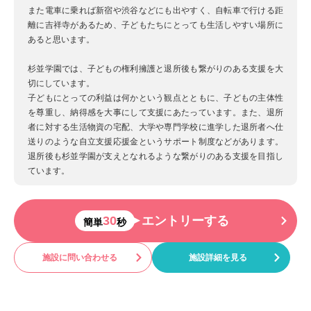
また電車に乗れば新宿や渋谷などにも出やすく、自転車で行ける距
離に吉祥寺があるため、子どもたちにとっても生活しやすい場所に
あると思います。
杉並学園では、子どもの権利擁護と退所後も繋がりのある支援を大
切にしています。
子どもにとっての利益は何かという観点とともに、子どもの主体性
を尊重し、納得感を大事にして支援にあたっています。また、退所
者に対する生活物資の宅配、大学や専門学校に進学した退所者へ仕
送りのような自立支援応援金というサポート制度などがあります。
退所後も杉並学園が支えとなれるような繋がりのある支援を目指し
ています。
30
エントリーする
簡単
秒
施設に問い合わせる
施設詳細を見る