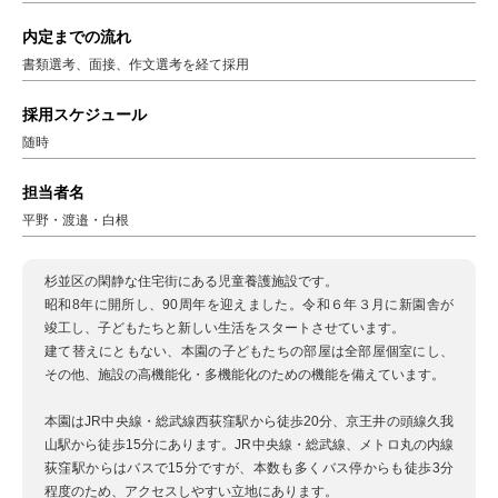
内定までの流れ
書類選考、面接、作文選考を経て採用
採用スケジュール
随時
担当者名
平野・渡邉・白根
杉並区の閑静な住宅街にある児童養護施設です。
昭和8年に開所し、90周年を迎えました。令和６年３月に新園舎が
竣工し、子どもたちと新しい生活をスタートさせています。
建て替えにともない、本園の子どもたちの部屋は全部屋個室にし、
その他、施設の高機能化・多機能化のための機能を備えています。
本園はJR中央線・総武線西荻窪駅から徒歩20分、京王井の頭線久我
山駅から徒歩15分にあります。JR中央線・総武線、メトロ丸の内線
荻窪駅からはバスで15分ですが、本数も多くバス停からも徒歩3分
程度のため、アクセスしやすい立地にあります。