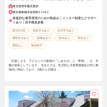
東京恵明学園児童部
東京都青梅市友田町2-714-1
家庭的な養育環境のための取組み｜メンター制度などサポー
トあり｜若手職員多数
賞与年2回
宿直手当あり
住宅手当あり
通勤手当あり
退職金あり
産休あり
育休あり
異動なし
無資格可
「応援します、子どもとその家族の『しあわせ』と『希望』」を、学
園の使命としています。 当法人では、乳児院と児童養護施設が同じ敷
地内に併設しており、0歳から18歳ま…