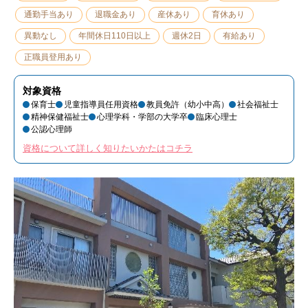
通勤手当あり
退職金あり
産休あり
育休あり
異動なし
年間休日110日以上
週休2日
有給あり
正職員登用あり
対象資格
保育士
児童指導員任用資格
教員免許（幼小中高）
社会福祉士
精神保健福祉士
心理学科・学部の大学卒
臨床心理士
公認心理師
資格について詳しく知りたいかたはコチラ