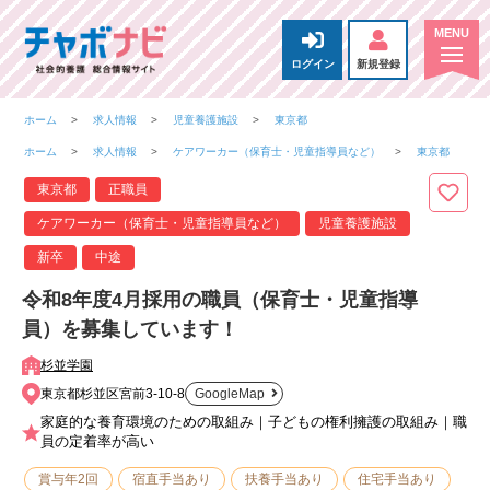
ログイン
新規登録
ホーム
求人情報
児童養護施設
東京都
ホーム
求人情報
ケアワーカー（保育士・児童指導員など）
東京都
東京都
正職員
ケアワーカー（保育士・児童指導員など）
児童養護施設
新卒
中途
令和8年度4月採用の職員（保育士・児童指導
員）を募集しています！
杉並学園
東京都杉並区宮前3-10-8
GoogleMap
家庭的な養育環境のための取組み｜子どもの権利擁護の取組み｜職
員の定着率が高い
賞与年2回
宿直手当あり
扶養手当あり
住宅手当あり