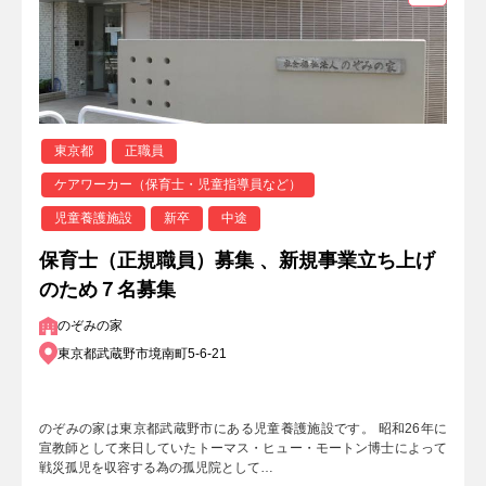
東京都
正職員
ケアワーカー（保育士・児童指導員など）
児童養護施設
新卒
中途
保育士（正規職員）募集 、新規事業立ち上げ
のため７名募集
のぞみの家
東京都武蔵野市境南町5-6-21
のぞみの家は東京都武蔵野市にある児童養護施設です。 昭和26年に
宣教師として来日していたトーマス・ヒュー・モートン博士によって
戦災孤児を収容する為の孤児院として…