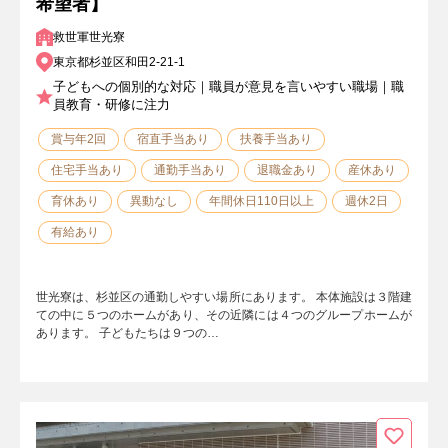
希望者】
救世軍世光寮
東京都杉並区和田2-21-1
子どもへの個別的な対応｜職員が意見を言いやすい職場｜職
員教育・研修に注力
賞与年2回
宿直手当あり
扶養手当あり
住宅手当あり
通勤手当あり
退職金あり
産休あり
育休あり
異動なし
年間休日110日以上
週休2日
有給あり
世光寮は、杉並区の通勤しやすい場所にあります。 本体施設は３階建
ての中に５つのホームがあり、その近隣には４つのグループホームが
あります。 子どもたちは９つの…