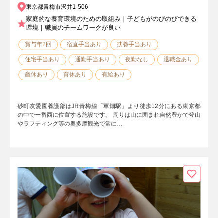
東京都青梅市沢井1-506
家庭的な養育環境のための取組み｜子どもがのびのびできる
環境｜職員のチームワークが良い
賞与年2回
宿直手当あり
扶養手当あり
住宅手当あり
通勤手当あり
夜勤なし
退職金あり
産休あり
育休あり
有給あり
砂町友愛園養護部はJR青梅線「軍畑駅」より徒歩12分にある東京都
の中で一番西に位置する施設です。 周りは山に囲まれ自然豊かで登山
やラフティング等の奥多摩観光で常に…