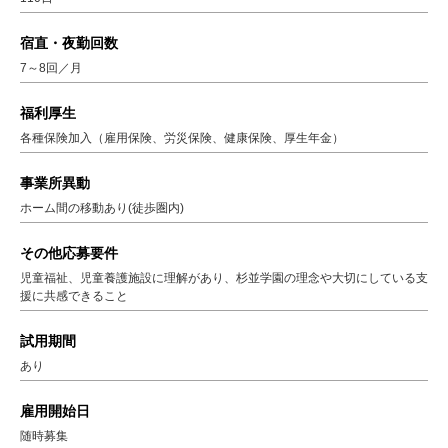
宿直・夜勤回数
7～8回／月
福利厚生
各種保険加入（雇用保険、労災保険、健康保険、厚生年金）
事業所異動
ホーム間の移動あり(徒歩圏内)
その他応募要件
児童福祉、児童養護施設に理解があり、杉並学園の理念や大切にしている支
援に共感できること
試用期間
あり
雇用開始日
随時募集