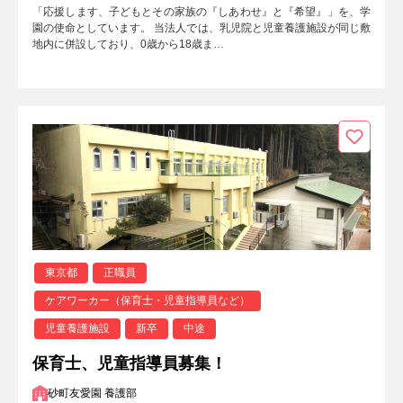
「応援します、子どもとその家族の『しあわせ』と『希望』」を、学
園の使命としています。 当法人では、乳児院と児童養護施設が同じ敷
地内に併設しており、0歳から18歳ま…
東京都
正職員
ケアワーカー（保育士・児童指導員など）
児童養護施設
新卒
中途
保育士、児童指導員募集！
砂町友愛園 養護部