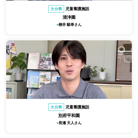
児童養護施設
大分県
清浄園
柳井 駿希さん
児童養護施設
大分県
別府平和園
長瀬 天人さん