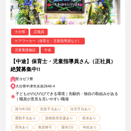
大分県
正職員
ケアワーカー（保育士・児童指導員など）
児童養護施設
中途
【中途】保育士・児童指導員さん（正社員）
絶賛募集中!!
聖ヨゼフ寮
大分県中津市永添2646-4
子どもがのびのびできる環境｜先駆的・独自の取組みがある
｜職員が意見を言いやすい職場
賞与年3回
宿直手当あり
住宅手当あり
通勤手当あり
資格取得支援あり
産休あり
育休あり
無資格可
週休2日
有給あり