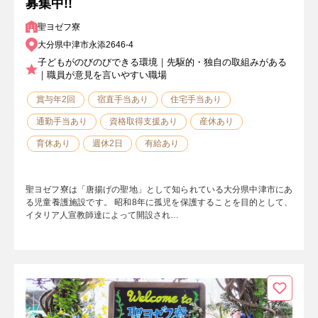
募集中!!
聖ヨゼフ寮
大分県中津市永添2646-4
子どもがのびのびできる環境｜先駆的・独自の取組みがある
｜職員が意見を言いやすい職場
賞与年2回
宿直手当あり
住宅手当あり
通勤手当あり
資格取得支援あり
産休あり
育休あり
週休2日
有給あり
聖ヨゼフ寮は「唐揚げの聖地」として知られている大分県中津市にあ
る児童養護施設です。 昭和8年に孤児を保護することを目的として、
イタリア人宣教師達によって開設され…