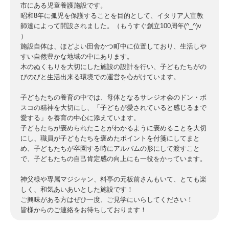
市にある児童養護施設です。
昭和8年に孤児を保護することを目的として、イタリア人宣教
師達によって開設されました。（もうすぐ創立100周年(^_^)v
）
施設自体は、ほどよい田舎かつ町中に位置しており、生活しや
すい自然豊かな地域の中にあります。
木のぬくもりを大切にした施設の設計を行い、子どもたちがの
びのびと生活出来る環境での運営を心がけています。
子どもたちの養育の中では、母体となるサレジオ会のドン・ボ
スコの精神を大切にし、「子どもが愛されていると感じるまで
愛する」を養育の中心に添えています。
子どもたちが褒められたことがわかるように褒めることを大切
にし、職員が子どもたちを褒めたポイントを付箋にしてまと
め、子どもたちが卒園する時にアルバムの形にして渡すこと
で、子どもたちの自己肯定感の向上にも一役をかっています。
神父様や専属マジシャン、料亭の元板前さんもいて、とても楽
しく、和気あいあいとした施設です！
ご興味がある方はぜひ一度、ご見学にいらしてください！
皆様からのご連絡をお待ちしております！