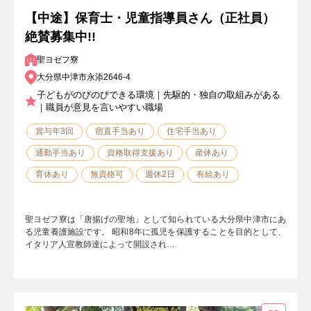
【中途】保育士・児童指導員さん（正社員）
絶賛募集中!!
聖ヨゼフ寮
大分県中津市永添2646-4
子どもがのびのびできる環境｜先駆的・独自の取組みがある
｜職員が意見を言いやすい職場
賞与年3回
宿直手当あり
住宅手当あり
通勤手当あり
資格取得支援あり
産休あり
育休あり
無資格可
週休2日
有給あり
聖ヨゼフ寮は「唐揚げの聖地」として知られている大分県中津市にあ
る児童養護施設です。 昭和8年に孤児を保護することを目的として、
イタリア人宣教師達によって開設され…