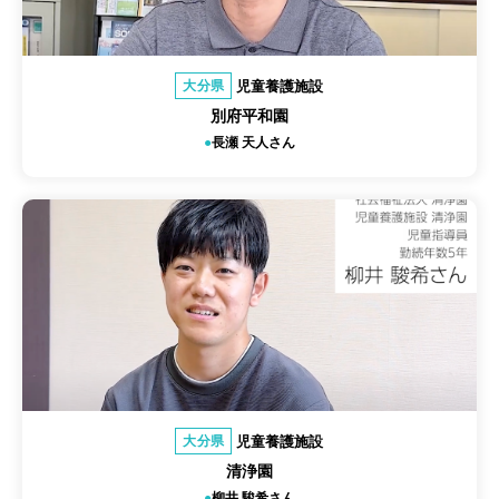
児童養護施設
大分県
別府平和園
長瀬 天人さん
児童養護施設
大分県
清浄園
柳井 駿希さん