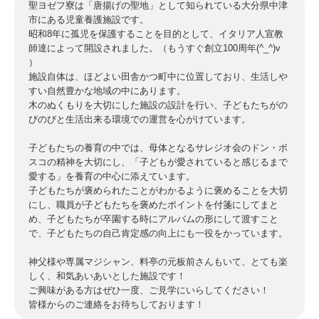
聖ヨゼフ寮は「唐揚げの聖地」として知られている大分県中津
市にある児童養護施設です。
昭和8年に孤児を保護することを目的として、イタリア人宣教
師達によって開設されました。（もうすぐ創立100周年(^_^)v
）
施設自体は、ほどよい田舎かつ町中に位置しており、生活しや
すい自然豊かな地域の中にあります。
木のぬくもりを大切にした施設の設計を行い、子どもたちがの
びのびと生活出来る環境での運営を心がけています。
子どもたちの養育の中では、母体となるサレジオ会のドン・ボ
スコの精神を大切にし、「子どもが愛されていると感じるまで
愛する」を養育の中心に添えています。
子どもたちが褒められたことがわかるように褒めることを大切
にし、職員が子どもたちを褒めたポイントを付箋にしてまと
め、子どもたちが卒園する時にアルバムの形にして渡すこと
で、子どもたちの自己肯定感の向上にも一役をかっています。
神父様や専属マジシャン、料亭の元板前さんもいて、とても楽
しく、和気あいあいとした施設です！
ご興味がある方はぜひ一度、ご見学にいらしてください！
皆様からのご連絡をお待ちしております！