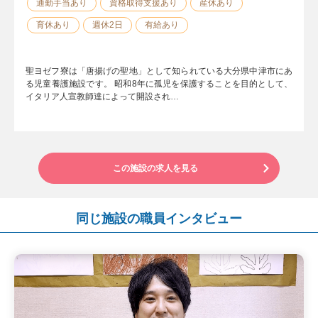
通勤手当あり
資格取得支援あり
産休あり
育休あり
週休2日
有給あり
聖ヨゼフ寮は「唐揚げの聖地」として知られている大分県中津市にあ
る児童養護施設です。 昭和8年に孤児を保護することを目的として、
イタリア人宣教師達によって開設され…
この施設の求人を見る
同じ施設の職員インタビュー