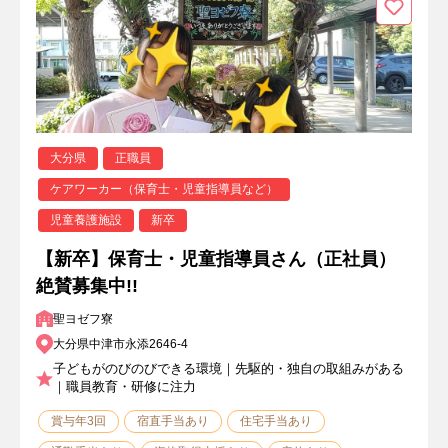
大分県
正職員
ケアワーカー（保育士・児童指導員など）
児童養護施設
新卒
【新卒】保育士・児童指導員さん（正社員）
絶賛募集中!!
聖ヨゼフ寮
大分県中津市永添2646-4
子どもがのびのびできる環境｜先駆的・独自の取組みがある
｜職員教育・研修に注力
賞与年3回
宿直手当あり
住宅手当あり