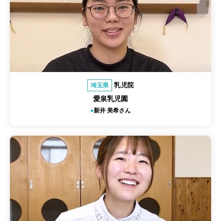
乳児院
埼玉県
愛泉乳児園
新井 美希さん