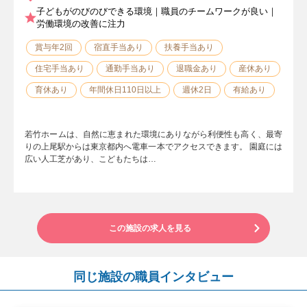
子どもがのびのびできる環境｜職員のチームワークが良い｜
労働環境の改善に注力
賞与年2回
宿直手当あり
扶養手当あり
住宅手当あり
通勤手当あり
退職金あり
産休あり
育休あり
年間休日110日以上
週休2日
有給あり
若竹ホームは、自然に恵まれた環境にありながら利便性も高く、最寄
りの上尾駅からは東京都内へ電車一本でアクセスできます。 園庭には
広い人工芝があり、こどもたちは…
この施設の求人を見る
同じ施設の職員インタビュー