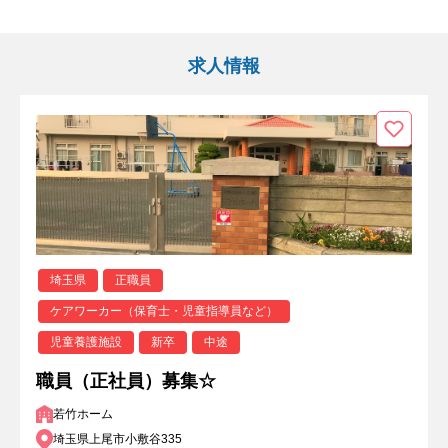
求人情報
埼玉県
正職員
ケアワーカー（保育士・児童指導員など）
児童養護施設
新卒
中途
職員（正社員）募集☆
若竹ホーム
埼玉県上尾市小敷谷335