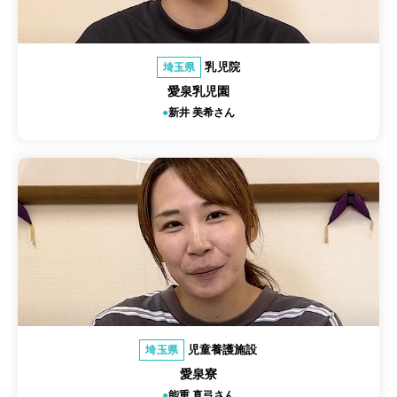
乳児院
埼玉県
愛泉乳児園
新井 美希さん
児童養護施設
埼玉県
愛泉寮
能重 真弓さん