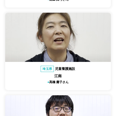
児童養護施設
埼玉県
江南
髙橋 庸子さん