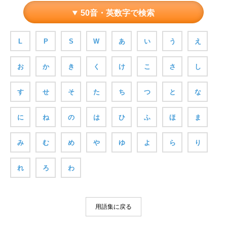
50音・英数字で検索
L
P
S
W
あ
い
う
え
お
か
き
く
け
こ
さ
し
す
せ
そ
た
ち
つ
と
な
に
ね
の
は
ひ
ふ
ほ
ま
み
む
め
や
ゆ
よ
ら
り
れ
ろ
わ
用語集に戻る