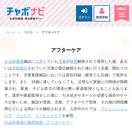
ログイン
新規登録
ホーム
用語集
アフターケア
アフターケア
社会的養護
施設に
入所
していた
児童
が
措置
解除されて退所した後、ある
いは
里親委託
されていた児童が委託解除された後に行う支援、関わりの
ことです。児童養護施設においては原則18歳（最長でも22歳）で退所を
します。また、18歳に達していなくても、父母など家族との関係が再構
築され、家族・子ども双方の環境が整い家庭復帰となることもありま
す。退所や家庭復帰をした後に、引き続きサポートが必要な場合やケー
スが多いため、施設や里親、児相、アフターケア団体、その他の関係機
関などによる関わりが継続されます。入所中のケアは、
アドミッション
ケア
、
インケア
、
リービングケア
を参照。
社会的養護の基礎知識「アフターケア」