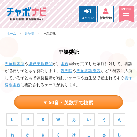
ログイン
新規登録
ホーム
用語集
里親委託
里親委託
児童相談所
や
里親支援機関
が、
里親
登録が完了した家庭に対して、養護
が必要な子どもを委託します。
乳児院
や
児童養護施設
などの施設に入所
している子どもで家庭復帰が難しいケースや新生児で産まれてすぐ
養子
縁組里親
に委託されるケースがあります。
50音・英数字で検索
L
P
S
W
あ
い
う
え
お
か
き
く
け
こ
さ
し