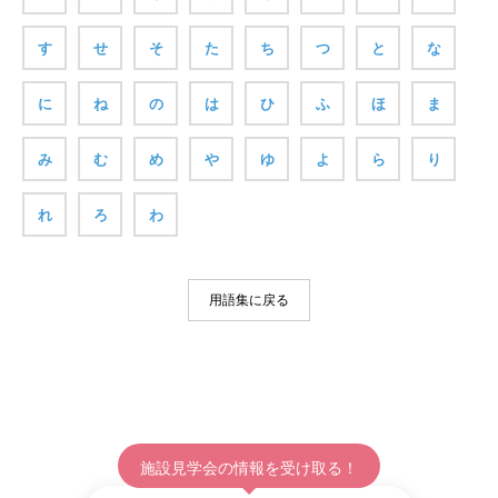
す
せ
そ
た
ち
つ
と
な
に
ね
の
は
ひ
ふ
ほ
ま
み
む
め
や
ゆ
よ
ら
り
れ
ろ
わ
用語集に戻る
施設見学会の情報を受け取る！