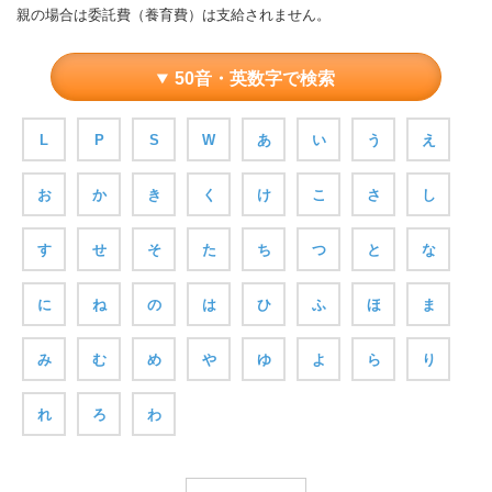
親の場合は委託費（養育費）は支給されません。
50音・英数字で検索
L
P
S
W
あ
い
う
え
お
か
き
く
け
こ
さ
し
す
せ
そ
た
ち
つ
と
な
に
ね
の
は
ひ
ふ
ほ
ま
み
む
め
や
ゆ
よ
ら
り
れ
ろ
わ