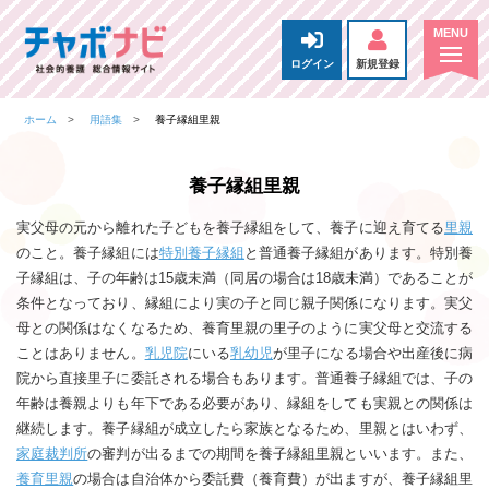
ログイン
新規登録
ホーム
用語集
養子縁組里親
養子縁組里親
実父母の元から離れた子どもを養子縁組をして、養子に迎え育てる
里親
のこと。養子縁組には
特別養子縁組
と普通養子縁組があります。特別養
子縁組は、子の年齢は15歳未満（同居の場合は18歳未満）であることが
条件となっており、縁組により実の子と同じ親子関係になります。実父
母との関係はなくなるため、養育里親の里子のように実父母と交流する
ことはありません。
乳児院
にいる
乳幼児
が里子になる場合や出産後に病
院から直接里子に委託される場合もあります。普通養子縁組では、子の
年齢は養親よりも年下である必要があり、縁組をしても実親との関係は
継続します。養子縁組が成立したら家族となるため、里親とはいわず、
家庭裁判所
の審判が出るまでの期間を養子縁組里親といいます。また、
養育里親
の場合は自治体から委託費（養育費）が出ますが、養子縁組里