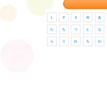
L
P
S
W
あ
た
ち
つ
と
な
ら
り
れ
ろ
わ