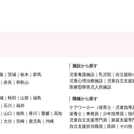
施設から探す
葉
茨城
栃木
群馬
児童養護施設
乳児院
自立援助
児童心理治療施設
児童自立支援
奈良
和歌山
医療型障害児入所施設
城
秋田
山形
福島
職種から探す
石川
福井
ケアワーカー（保育士・児童指導
山口
徳島
香川
愛媛
高知
栄養士
事務員
少年指導員
指
児童自立支援専門員
家庭支援専
大分
宮崎
鹿児島
沖縄
自立支援担当職員
医師
その他