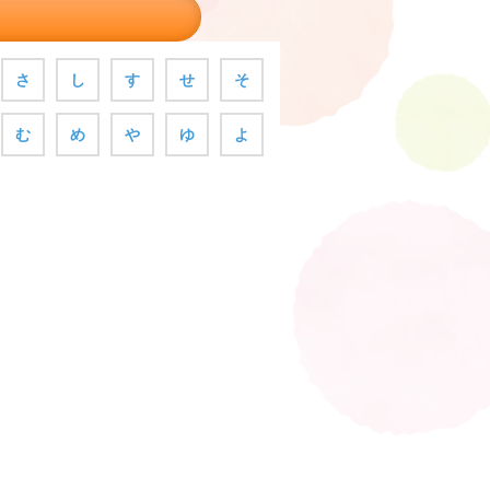
さ
し
す
せ
そ
む
め
や
ゆ
よ