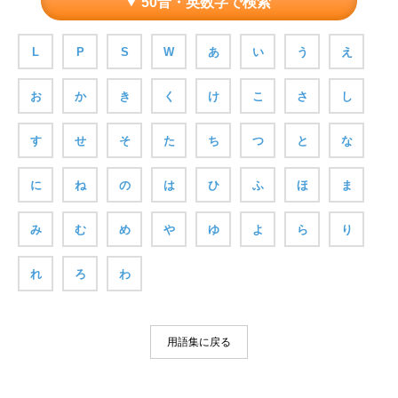
50音・英数字で検索
L
P
S
W
あ
い
う
え
お
か
き
く
け
こ
さ
し
す
せ
そ
た
ち
つ
と
な
に
ね
の
は
ひ
ふ
ほ
ま
み
む
め
や
ゆ
よ
ら
り
れ
ろ
わ
用語集に戻る