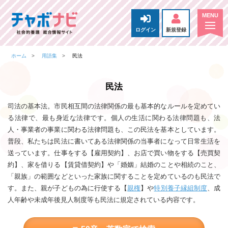
ログイン
新規登録
ホーム
用語集
民法
民法
司法の基本法。市民相互間の法律関係の最も基本的なルールを定めてい
る法律で、最も身近な法律です。個人の生活に関わる法律問題も、法
人・事業者の事業に関わる法律問題も、この民法を基本としています。
普段、私たちは民法に書いてある法律関係の当事者になって日常生活を
送っています。仕事をする【雇用契約】、お店で買い物をする【売買契
約】、家を借りる【賃貸借契約】や「婚姻」結婚のことや相続のこと、
「親族」の範囲などといった家族に関することを定めているのも民法で
す。また、親が子どもの為に行使する【
親権
】や
特別養子縁組制度
、成
人年齢や未成年後見人制度等も民法に規定されている内容です。