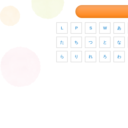
L
P
S
W
あ
た
ち
つ
と
な
ら
り
れ
ろ
わ