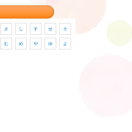
さ
し
す
せ
そ
む
め
や
ゆ
よ