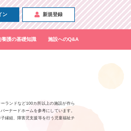
イン
新規登録
的養護の基礎知識
施設へのQ&A
ーランドなど100カ所以上の施設が作ら
、バーナードホームを参考にしています。
養子縁組、障害児支援等を行う児童福祉チ