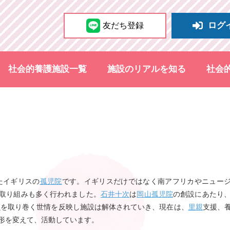
ログ
友だち登録
社会的養護施設一覧
施設のリアルを知る
社会
たイギリスの
孤児院
です。イギリスだけではなく南アフリカやニュージ
取り組みも多く行われました。
石井十次
は
岡山孤児院
の創設にあたり
護
を取り巻く世情を反映し施設は解体されていき、現在は、
里親
支援、
と形を変えて、活動しています。