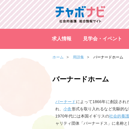
求人情報
見学会・イベント
ホーム
用語集
バーナードホーム
バーナードホーム
バーナード
によって1866年に創設され
れ、
小舎
形式を取り入れるなど先駆的な
1970年代には本国イギリスの
社会的養
ャリティ団体「バーナードス」に名称