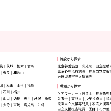
施設から探す
葉
茨城
栃木
群馬
児童養護施設
乳児院
自立援助
児童心理治療施設
児童自立支援
奈良
和歌山
医療型障害児入所施設
城
秋田
山形
福島
職種から探す
石川
福井
ケアワーカー（保育士・児童指導
山口
徳島
香川
愛媛
高知
栄養士
事務員
少年指導員
指
児童自立支援専門員
家庭支援専
大分
宮崎
鹿児島
沖縄
自立支援担当職員
医師
その他