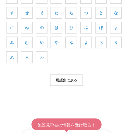
す
せ
そ
た
ち
つ
と
な
に
ね
の
は
ひ
ふ
ほ
ま
み
む
め
や
ゆ
よ
ら
り
れ
ろ
わ
用語集に戻る
施設見学会の情報を受け取る！