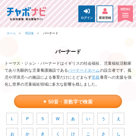
ログイン
新規登録
ホーム
用語集
バーナード
バーナード
トーマス・ジョン・バーナードはイギリスの社会福祉、児童福祉活動家
であり先駆的な児童養護施設である
バーナードホーム
の設立者です。孤
児や浮浪児への施設による養育だけにとどまらず
里親
養育への支援を強
化し世界の児童福祉領域に多大な影響を残しました。
50音・英数字で検索
L
P
S
W
あ
い
う
え
お
か
き
く
け
こ
さ
し