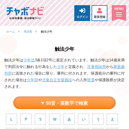
ログイン
新規登録
ホーム
用語集
触法少年
触法少年
触法少年は
少年法
3条1項2号に規定されています。触法少年は14歳未満
で刑罰法令に触れる行為をした
少年
と定義され、
児童相談所
から
家庭裁
判所
に送致された場合に限り、審判に付されます。保護処分の審判に付
された場合は
少年院
や
児童自立支援施設
への入所
措置
や保護観察が決定
されます。
50音・英数字で検索
L
P
S
W
あ
い
う
え