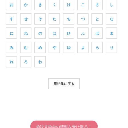
お
か
き
く
け
こ
さ
し
す
せ
そ
た
ち
つ
と
な
に
ね
の
は
ひ
ふ
ほ
ま
み
む
め
や
ゆ
よ
ら
り
れ
ろ
わ
用語集に戻る
施設見学会の情報を受け取る！