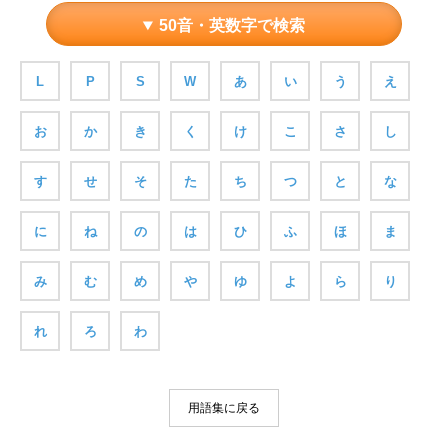
50音・英数字で検索
L
P
S
W
あ
い
う
え
お
か
き
く
け
こ
さ
し
す
せ
そ
た
ち
つ
と
な
に
ね
の
は
ひ
ふ
ほ
ま
み
む
め
や
ゆ
よ
ら
り
れ
ろ
わ
用語集に戻る