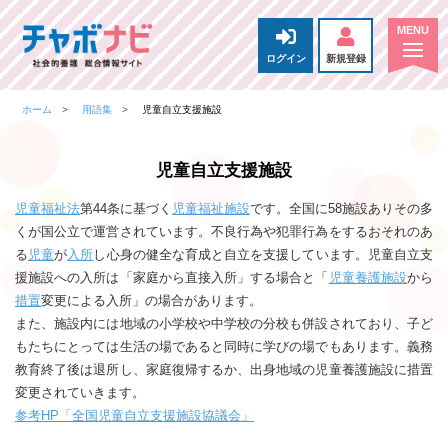
ログイン
新規登録
ホーム
用語集
児童自立支援施設
児童自立支援施設
児童福祉法
第44条に基づく
児童福祉施設
です。全国に58施設ありその多
くが国公立で運営されています。不良行為や犯罪行為をするおそれのあ
る
児童
が
入所
し心身の健全な育成と自立を支援しています。児童自立支
援施設への入所は「家庭から直接入所」する場合と「
児童養護施設
から
措置
変更による入所」の場合があります。
また、施設内には地域の小学校や中学校の分校も併設されており、子ど
もたちにとっては生活の場であると同時に学びの場でもあります。義務
教育終了後は退所し、家庭復帰するか、出身地域の児童養護施設に措置
変更されていきます。
参考HP「全国児童自立支援施設協議会」