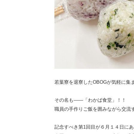
若葉寮を退寮したOBOGが気軽に集
その名も――「わかば食堂」！！
職員の手作りご飯を囲みながら交流
記念すべき第1回目が６月１４日に