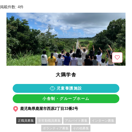
掲載件数: 4件
大隅学舎
児童養護施設
小舎制・グループホーム
鹿児島県鹿屋市西原2丁目33番2号
正職員募集
非常勤職員募集
アルバイト募集
インターン募集
ボランティア募集
その他募集