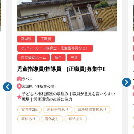
宮城県
正職員
ケアワーカー（保育士・児童指導員など）
自立援助ホーム
新卒
中途
児童指導員/指導員 [正職員]募集中‼
ラパン
宮城県（住所非公開）
子どもの権利擁護の取組み｜職員が意見を言いやすい
職場｜労働環境の改善に注力
賞与年2回
通勤手当あり
資格取得支援あり
産休あり
育休あり
有給あり