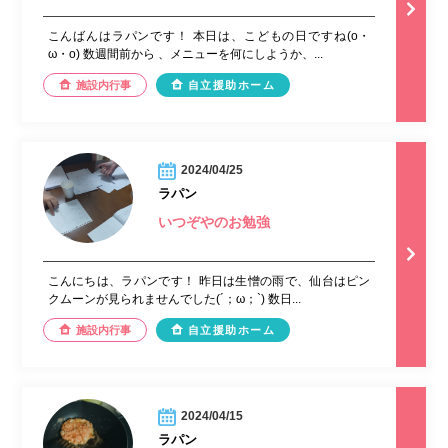
こんばんはラパンです！ 本日は、こどもの日ですね(o・
ω・o) 数週間前から 、メニューを何にしようか、...
施設内行事
自立援助ホーム
2024/04/25
ラパン
いつぞやのお勉強
こんにちは、ラパンです！ 昨日は生憎の雨で、仙台はピン
クムーンが見られませんでした(´；ω；`) 数日...
施設内行事
自立援助ホーム
2024/04/15
ラパン