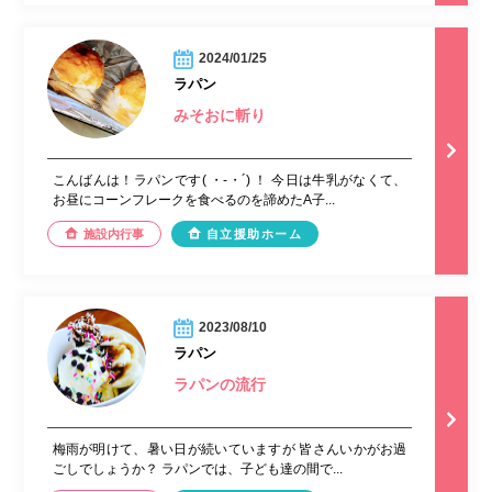
2024/01/25
ラパン
みそおに斬り
こんばんは！ラパンです( ・-・´) ！ 今日は牛乳がなくて、
お昼にコーンフレークを食べるのを諦めたA子...
施設内行事
自立援助ホーム
2023/08/10
ラパン
ラパンの流行
梅雨が明けて、暑い日が続いていますが 皆さんいかがお過
ごしでしょうか？ ラパンでは、子ども達の間で...