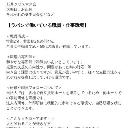
12月クリスマス会
大晦日、お正月
それぞれの誕生日会などなど
【ラパンで働いている職員・仕事環境】
＜職員構成＞
常勤2名、非常勤2名の計4名。
全員女性職員で20～50代の職員が在籍しています。
＜職場の雰囲気＞
和やかな雰囲気で和気あいあいとしています。
児童の支援の方向性や、問題があった時の対応...等
向き合う課題は様々ですが、意見が言いやすく、様々な支援方法をそ
れぞれが提案し試していける環境です。
＜研修や職員フォローについて＞
当法人では、各地で自立援助ホームを運営しているため、他ホームで
の事前研修も可能です。
法人内研修、外部研修に積極的に参加できる環境で、自己研鑽を積む
ことができます。
＜こんな人を待ってます！＞
人と関わることが好きな方