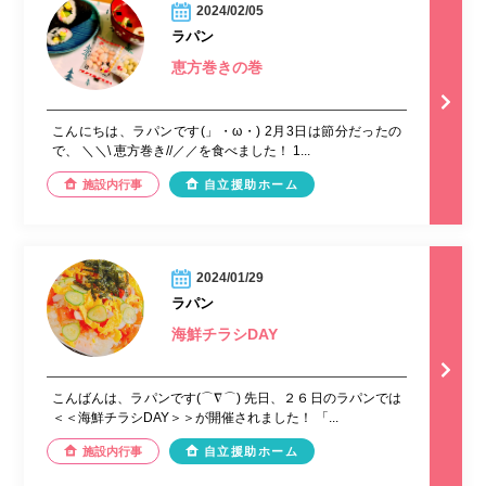
2024/02/05
ラパン
恵方巻きの巻
こんにちは、ラパンです(」・ω・) 2月3日は節分だったの
で、 ＼＼\ 恵方巻き//／／を食べました！ 1...
施設内行事
自立援助ホーム
2024/01/29
ラパン
海鮮チラシDAY
こんばんは、ラパンです(⌒∇⌒) 先日、２６日のラパンでは
＜＜海鮮チラシDAY＞＞が開催されました！ 「...
施設内行事
自立援助ホーム