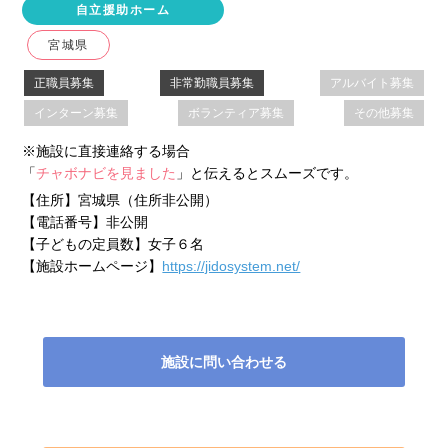
自立援助ホーム
宮城県
正職員募集
非常勤職員募集
アルバイト募集
インターン募集
ボランティア募集
その他募集
※施設に直接連絡する場合
「
チャボナビを見ました
」と伝えるとスムーズです。
【住所】
宮城県（住所非公開）
【電話番号】
非公開
【子どもの定員数】
女子６名
【施設ホームページ】
https://jidosystem.net/
施設に問い合わせる