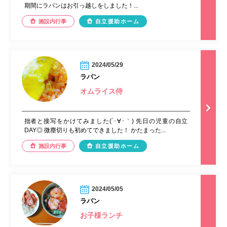
期間にラパンはお引っ越しをしました！...
施設内行事
自立援助ホーム
2024/05/29
ラパン
オムライス侍
拙者と接写をかけてみました(´･∀･｀) 先日の児童の自立
DAY◎ 微塵切りも初めてできました！ かたまった...
施設内行事
自立援助ホーム
2024/05/05
ラパン
お子様ランチ