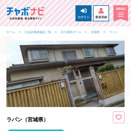
ログイン
新規登録
ホーム
社会的養護施設一覧
自立援助ホーム
宮城県
ラパン
ラパン（宮城県
）