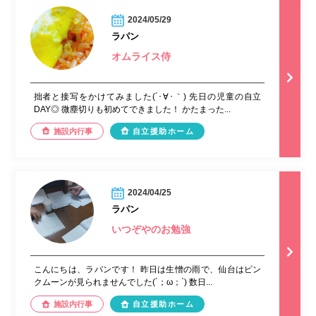
2024/05/29
ラパン
オムライス侍
拙者と接写をかけてみました(´･∀･｀) 先日の児童の自立
DAY◎ 微塵切りも初めてできました！ かたまった...
施設内行事
自立援助ホーム
2024/04/25
ラパン
いつぞやのお勉強
こんにちは、ラパンです！ 昨日は生憎の雨で、仙台はピン
クムーンが見られませんでした(´；ω；`) 数日...
施設内行事
自立援助ホーム