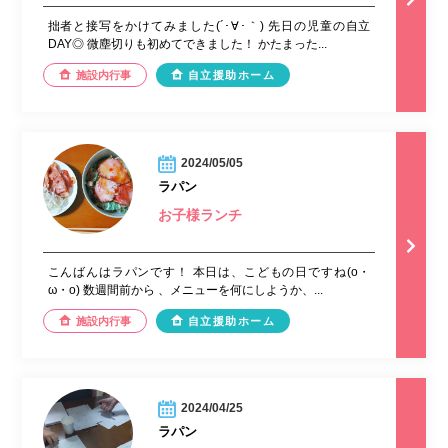
拙者と接写をかけてみました(´･∀･｀) 先日の児童の自立
DAY◎ 微塵切りも初めてできました！ かたまった...
施設内行事
自立援助ホーム
2024/05/05
ラパン
お子様ランチ
こんばんはラパンです！ 本日は、こどもの日ですね(o・
ω・o) 数週間前から 、メニューを何にしようか、...
施設内行事
自立援助ホーム
2024/04/25
ラパン