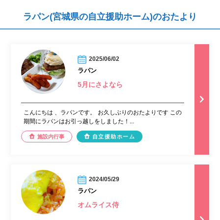
ラパン(宮城県の自立援助ホーム)のおたより
2025/06/02
ラパン
5月にさよなら
こんにちは 、ラパンです。 お久しぶりのおたよりです この
期間にラパンはお引っ越しをしました！...
施設内行事
自立援助ホーム
2024/05/29
ラパン
オムライス侍