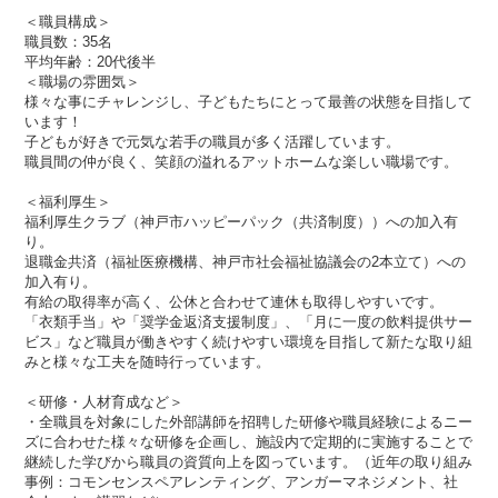
＜職員構成＞
職員数：35名
平均年齢：20代後半
＜職場の雰囲気＞
様々な事にチャレンジし、子どもたちにとって最善の状態を目指して
います！
子どもが好きで元気な若手の職員が多く活躍しています。
職員間の仲が良く、笑顔の溢れるアットホームな楽しい職場です。
＜福利厚生＞
福利厚生クラブ（神戸市ハッピーパック（共済制度））への加入有
り。
退職金共済（福祉医療機構、神戸市社会福祉協議会の2本立て）への
加入有り。
有給の取得率が高く、公休と合わせて連休も取得しやすいです。
「衣類手当」や「奨学金返済支援制度」、「月に一度の飲料提供サー
ビス」など職員が働きやすく続けやすい環境を目指して新たな取り組
みと様々な工夫を随時行っています。
＜研修・人材育成など＞
・全職員を対象にした外部講師を招聘した研修や職員経験によるニー
ズに合わせた様々な研修を企画し、施設内で定期的に実施することで
継続した学びから職員の資質向上を図っています。（近年の取り組み
事例：コモンセンスペアレンティング、アンガーマネジメント、社