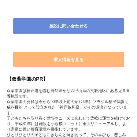
施設に問い合わせる
求人情報を見る
【双葉学園のPR】
双葉学園は神戸港を臨む自然豊かな六甲山系の文教地区にある児童養
護施設です。
双葉学園の発祥は今から90年以上前の昭和4年にブラジル移民保護助
成を目的 として設立された「神戸協和寮」がその源流となっていま
す。
子どもたちを取り巻く世情やニーズに合わせて柔軟に運営を続けてお
り、平成31年には施設を小規模ユニットに全面リニューアルし、よ
り家庭に近い養育環境を目指しています。
ひとりひとりの子どもにきちんと向きあって、その喜びも、悲しみ