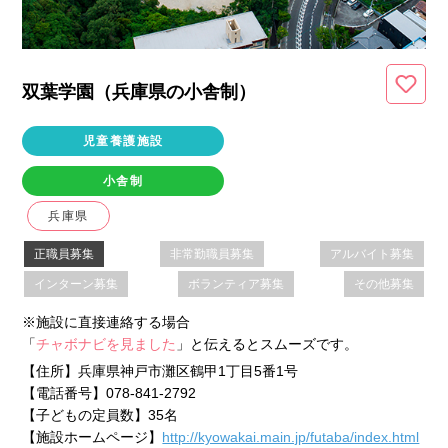
双葉学園（兵庫県
の小舎制
）
児童養護施設
小舎制
兵庫県
正職員募集
非常勤職員募集
アルバイト募集
インターン募集
ボランティア募集
その他募集
※施設に直接連絡する場合
「
チャボナビを見ました
」と伝えるとスムーズです。
【住所】
兵庫県神戸市灘区鶴甲1丁目5番1号
【電話番号】
078-841-2792
【子どもの定員数】
35名
【施設ホームページ】
http://kyowakai.main.jp/futaba/index.html