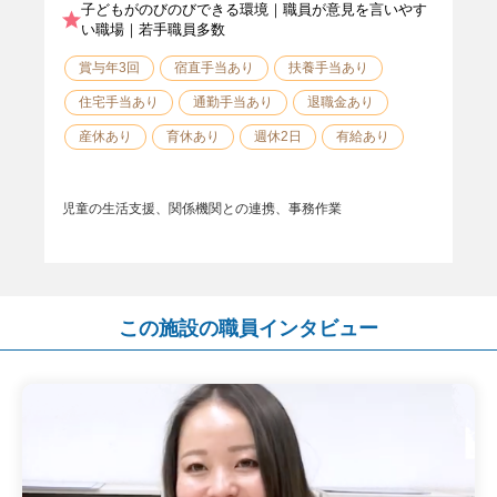
子どもがのびのびできる環境｜職員が意見を言いやす
い職場｜若手職員多数
賞与年3回
宿直手当あり
扶養手当あり
住宅手当あり
通勤手当あり
退職金あり
産休あり
育休あり
週休2日
有給あり
児童の生活支援、関係機関との連携、事務作業
この施設の職員インタビュー