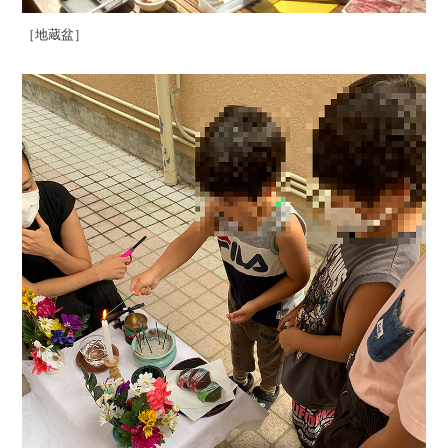
［地蔵盆］