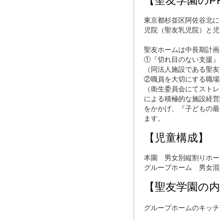
【聖友学園のP
東京都杉並区阿佐谷北に
児院（聖友乳児院）と児
聖友ホームは中長期計画
①『切れ目のない支援』
（同法人施設である聖友
②職員を大切にする職場
（衛生委員会にてストレ
による積極的な施設経営
をかかげ、『子どもの最
ます。
【児童構成】
本園 男女別縦割りホー
グループホーム 男女混
【聖友学園の内
グループホームのキッチ