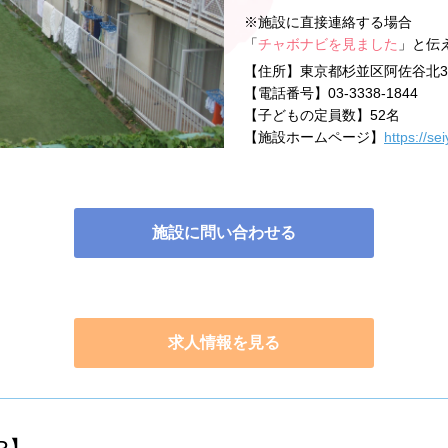
※施設に直接連絡する場合
「
チャボナビを見ました
」と伝
【住所】
東京都杉並区阿佐谷北3-2
【電話番号】
03-3338-1844
【子どもの定員数】
52名
【施設ホームページ】
https://s
施設に問い合わせる
求人情報を見る