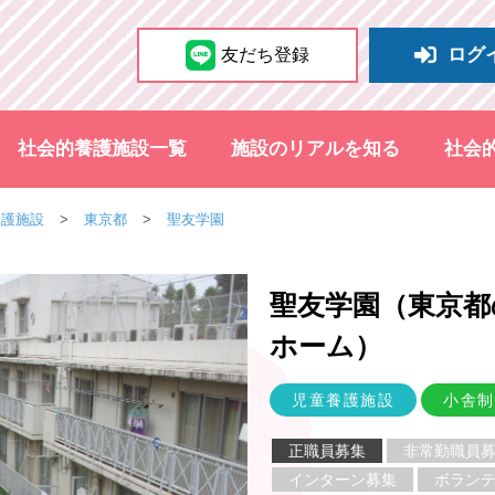
ログ
友だち登録
社会的養護施設一覧
施設のリアルを知る
社会
養護施設
東京都
聖友学園
聖友学園（東京都
ホーム
）
児童養護施設
小舎制
正職員募集
非常勤職員
インターン募集
ボラン