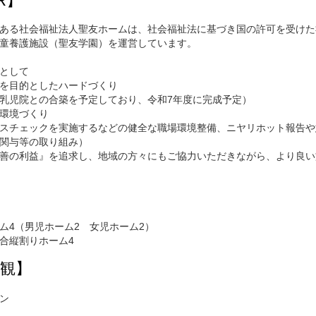
R】
ある社会福祉法人聖友ホームは、社会福祉法に基づき国の許可を受けた
童養護施設（聖友学園）を運営しています。
として
を目的としたハードづくり
乳児院との合築を予定しており、令和7年度に完成予定）
環境づくり
スチェックを実施するなどの健全な職場環境整備、ニヤリホット報告や
関与等の取り組み）
善の利益』を追求し、地域の方々にもご協力いただきながら、より良い
ム4（男児ホーム2 女児ホーム2）
合縦割りホーム4
観】
ン