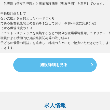
り、乳児院（聖友乳児院）と児童養護施設（聖友学園）を運営しています。
は中長期計画として
のない支援』を目的としたハードづくり
設である聖友乳児院との合築を予定しており、令和7年度に完成予定）
切にする職場環境づくり
会にてストレスチェックを実施するなどの健全な職場環境整備、ニヤリホット
ど職員による積極的な施設経営関与等の取り組み）
『子どもの最善の利益』を追求し、地域の方々にもご協力いただきながら、よ
ていきます。
施設詳細を見る
求人情報