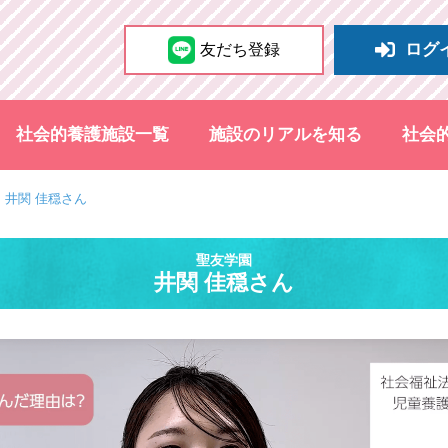
ログ
友だち登録
社会的養護施設一覧
施設のリアルを知る
社会
 井関 佳穏さん
聖友学園
井関 佳穏さん