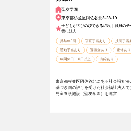
聖友学園
東京都杉並区阿佐谷北3-28-19
子どもがのびのびできる環境｜職員のチ
善に注力
賞与年2回
宿直手当あり
扶養手当
通勤手当あり
退職金あり
産休あり
年間休日110日以上
有給あり
東京都杉並区阿佐谷北にある社会福祉法
基づき国の許可を受けた社会福祉法人で
児童養護施設（聖友学園）を運営…