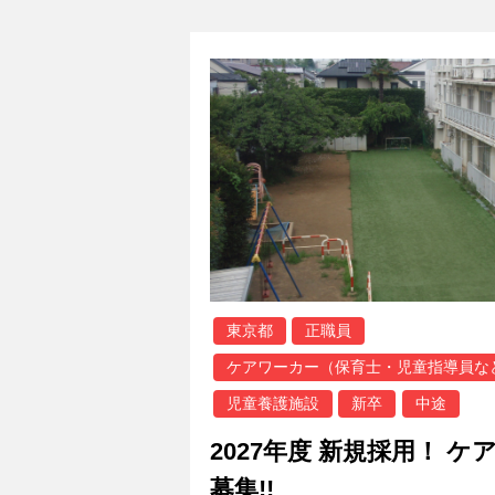
東京都
正職員
ケアワーカー（保育士・児童指導員な
児童養護施設
新卒
中途
2027年度 新規採用！ ケ
募集!!