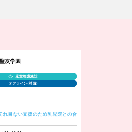
聖友学園
児童養護施設
オフライン(対面)
0【切れ目ない支援のため乳児院との合