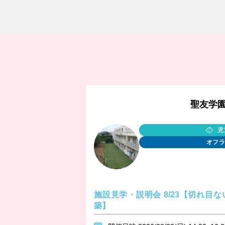
聖友学
児
オフラ
施設見学・説明会 8/23【切れ目
築】