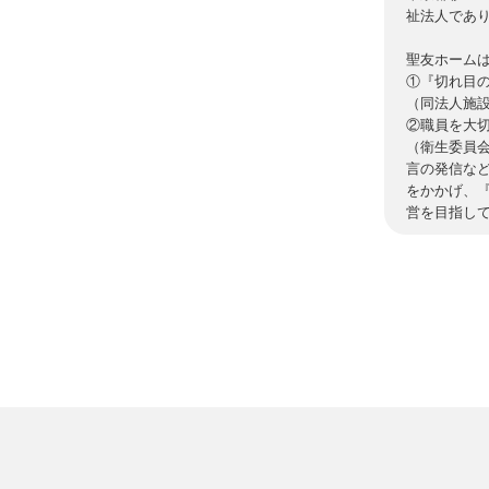
祉法人であ
聖友ホーム
①『切れ目
（同法人施
②職員を大
（衛生委員
言の発信な
をかかげ、
営を目指し