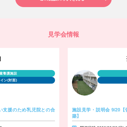
見学会情報
園
童養護施設
イン(対面)
ない支援のため乳児院との合
施設見学・説明会 9/2
築】