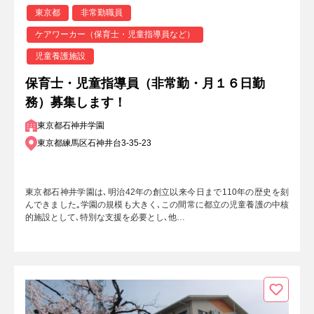
東京都
非常勤職員
ケアワーカー（保育士・児童指導員など）
児童養護施設
保育士・児童指導員（非常勤・月１６日勤
務）募集します！
東京都石神井学園
東京都練馬区石神井台3-35-23
東京都石神井学園は､明治42年の創立以来今日まで110年の歴史を刻
んできました｡学園の規模も大きく､この間常に都立の児童養護の中核
的施設として､特別な支援を必要とし､他…