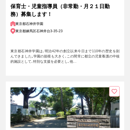
保育士・児童指導員（非常勤・月２１日勤
務）募集します！
東京都石神井学園
東京都練馬区石神井台3-35-23
東京都石神井学園は､明治42年の創立以来今日まで110年の歴史を刻
んできました｡学園の規模も大きく､この間常に都立の児童養護の中核
的施設として､特別な支援を必要とし､他…