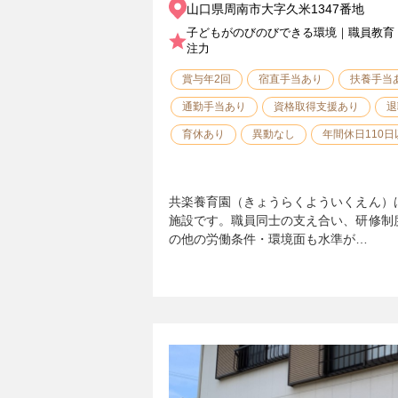
山口県周南市大字久米1347番地
子どもがのびのびできる環境｜職員教育
注力
賞与年2回
宿直手当あり
扶養手当
通勤手当あり
資格取得支援あり
退
育休あり
異動なし
年間休日110日
共楽養育園（きょうらくよういくえん）
施設です。職員同士の支え合い、研修制
の他の労働条件・環境面も水準が…