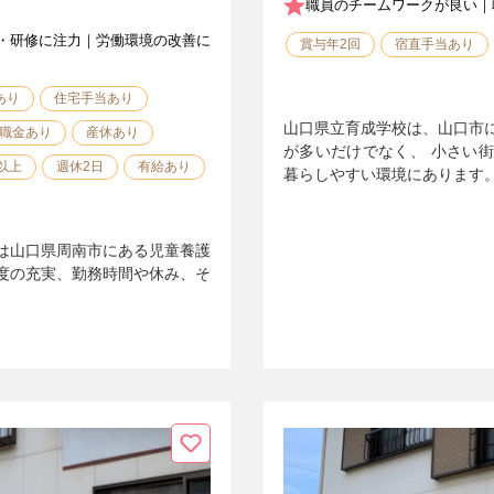
職員のチームワークが良い｜
・研修に注力｜労働環境の改善に
賞与年2回
宿直手当あり
あり
住宅手当あり
山口県立育成学校は、山口市
職金あり
産休あり
が多いだけでなく、 小さい
以上
週休2日
有給あり
暮らしやすい環境にあります
は山口県周南市にある児童養護
度の充実、勤務時間や休み、そ