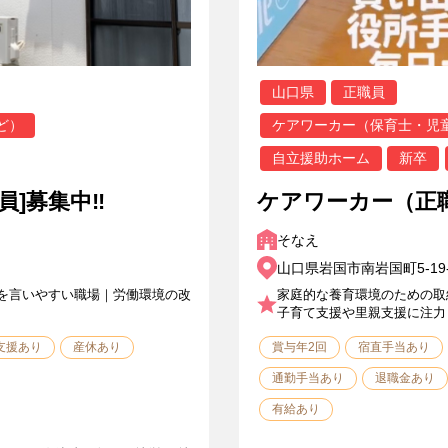
山口県
正職員
ど）
ケアワーカー（保育士・児
自立援助ホーム
新卒
員]募集中‼
ケアワーカー（正
そなえ
山口県岩国市南岩国町5-19-
を言いやすい職場｜労働環境の改
家庭的な養育環境のための取
子育て支援や里親支援に注力
支援あり
産休あり
賞与年2回
宿直手当あり
通勤手当あり
退職金あり
有給あり