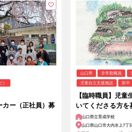
山口県
非常勤職員
ど）
児童自立支援施設
新卒
【臨時職員】児童
ーカー（正社員）募
いてくださる方を
山口県立育成学校
山口県山口市大内氷上7丁目