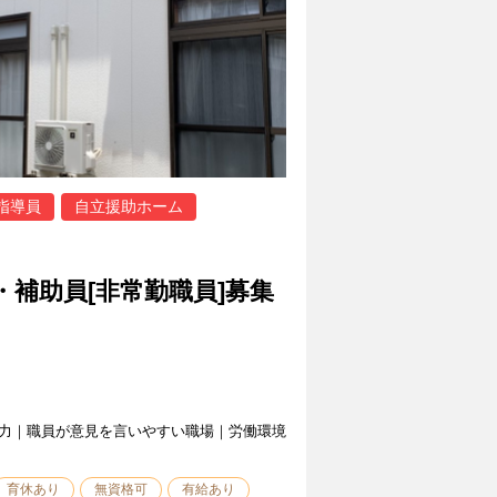
指導員
自立援助ホーム
・補助員[非常勤職員]募集
力｜職員が意見を言いやすい職場｜労働環境
育休あり
無資格可
有給あり