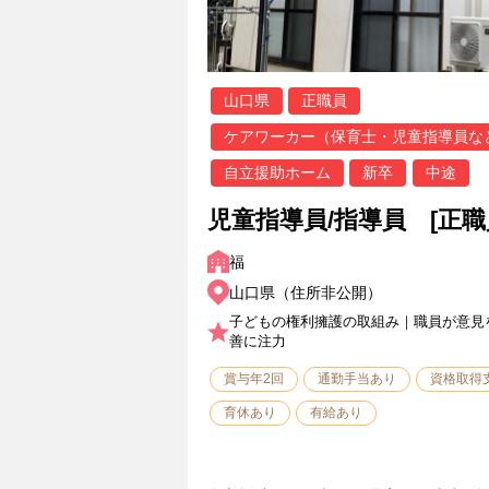
山口県
正職員
ケアワーカー（保育士・児童指導員な
自立援助ホーム
新卒
中途
児童指導員/指導員 [正職
福
山口県（住所非公開）
子どもの権利擁護の取組み｜職員が意見
善に注力
賞与年2回
通勤手当あり
資格取得
育休あり
有給あり