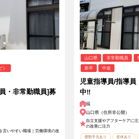
山口県
非常勤職員
ど）
新卒
中途
児童指導員/指導員
職員・非常勤職員]募
中‼
福
山口県（住所非公開）
自立支援やアフターケアに注
の改善に注力
を言いやすい職場｜労働環境の改
通勤手当あり
産休あり