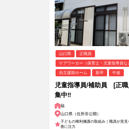
山口県
正職員
ケアワーカー（保育士・児童指導員な
自立援助ホーム
新卒
中途
児童指導員/補助員 [正
集中‼
福
山口県（住所非公開）
子どもの権利擁護の取組み｜職員が意見
善に注力