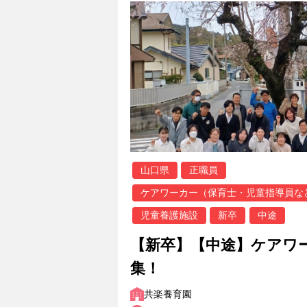
山口県
正職員
ケアワーカー（保育士・児童指導員な
児童養護施設
新卒
中途
【新卒】【中途】ケアワ
集！
共楽養育園