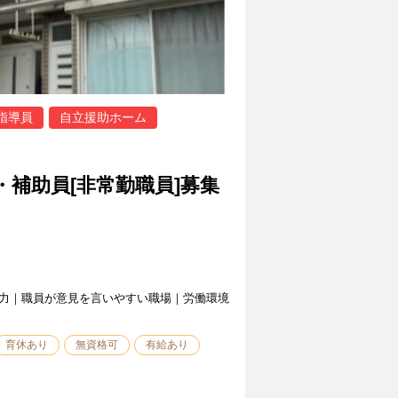
指導員
自立援助ホーム
・補助員[非常勤職員]募集
力｜職員が意見を言いやすい職場｜労働環境
育休あり
無資格可
有給あり