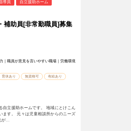
指導員
自立援助ホーム
・補助員[非常勤職員]募集
力｜職員が意見を言いやすい職場｜労働環境
育休あり
無資格可
有給あり
る自立援助ホームです。 地域にとけこん
います。 元々は児童相談所からのニーズ
先が…