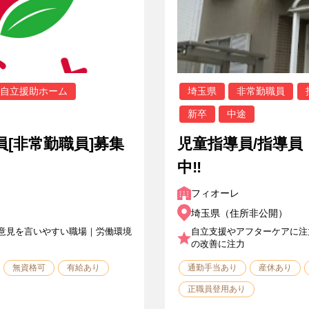
自立援助ホーム
埼玉県
非常勤職員
新卒
中途
員[非常勤職員]募集
児童指導員/指導員
中‼
フィオーレ
埼玉県（住所非公開）
意見を言いやすい職場｜労働環境
自立支援やアフターケアに注
の改善に注力
無資格可
有給あり
通勤手当あり
産休あり
正職員登用あり