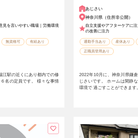
あじさい
神奈川県（住所非公開）
意見を言いやすい職場｜労働環境
自立支援やアフターケアに注
の改善に注力
無資格可
有給あり
通勤手当あり
産休あり
正職員登用あり
瑞江駅の近くにあり都内での修
2022年10月に、神奈川県
子６名の定員です。 様々な事情
じさいです。 ホームは閑静
環境で 過ごすことができます