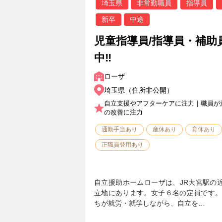
埼玉県
非常勤職員
指導員
新卒
中途
児童指導員/指導員・補助
中‼
ローザ
埼玉県（住所非公開）
自立支援やアフターケアに注力｜職員が
の改善に注力
通勤手当あり
産休あり
育休あり
正職員登用あり
自立援助ホームローザは、JR大宮駅の
立地にあります。女子６名の定員です。
ちが就労・就学しながら、自立を…