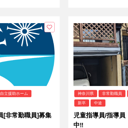
自立援助ホーム
神奈川県
非常勤職員
新卒
中途
員[非常勤職員]募集
児童指導員/指導員
中‼