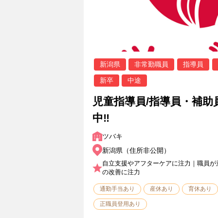
新潟県
非常勤職員
指導員
新卒
中途
児童指導員/指導員・補助
中‼
ツバキ
新潟県（住所非公開）
自立支援やアフターケアに注力｜職員が
の改善に注力
通勤手当あり
産休あり
育休あり
正職員登用あり