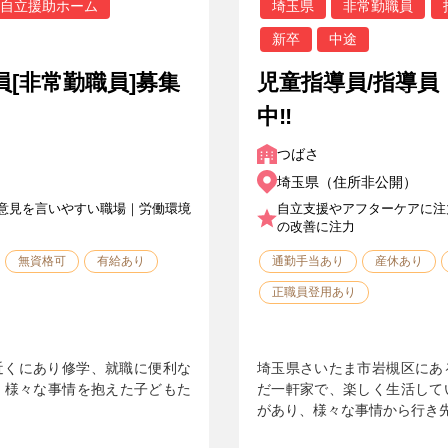
自立援助ホーム
埼玉県
非常勤職員
新卒
中途
員[非常勤職員]募集
児童指導員/指導員
中‼
つばさ
埼玉県（住所非公開）
意見を言いやすい職場｜労働環境
自立支援やアフターケアに注
の改善に注力
無資格可
有給あり
通勤手当あり
産休あり
正職員登用あり
近くにあり修学、就職に便利な
埼玉県さいたま市岩槻区にあ
 様々な事情を抱えた子どもた
だ一軒家で、楽しく生活して
があり、様々な事情から行き