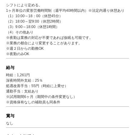
シフトにより定める。
1ヶ月単位の変形労働時間制（週平均40時間以内）※法定内通り休憩あり
（1）10:00～18：00（休憩45分）
（2）18:00～翌9:00（休憩2時間）
（3）9:00～18:00（休憩1時間）
（4）その他あり
※夜勤は業務の対応が不要であれば仮眠も可能です。
※業務の都合により変更することがあります。
※週２日からの勤務OK
※夜勤のみOK
給与
時給：1,261円
深夜時間外支給：25％
処遇改善手当：55円（時給に上乗せ）
通勤手当：支給あり
※試用期間6ヶ月（期間中の条件変更なし）
※資格保有なしの補助員も同条件
賞与
なし