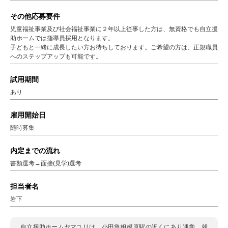
その他応募要件
児童福祉事業及び社会福祉事業に２年以上従事した方は、無資格でも自立援
助ホームでは指導員採用となります。
子どもと一緒に成長したい方お待ちしております。ご希望の方は、正規職員
へのステップアップも可能です。
試用期間
あり
雇用開始日
随時募集
内定までの流れ
書類選考→面接(見学)選考
担当者名
岩下
自立援助ホームヤマユリは、小田急相模原駅の近くにあり通学、就