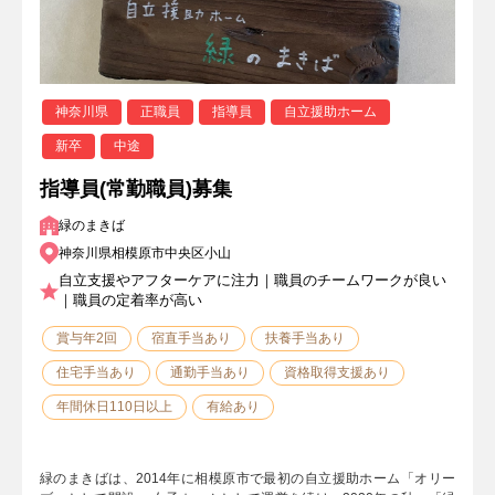
神奈川県
正職員
指導員
自立援助ホーム
新卒
中途
指導員(常勤職員)募集
緑のまきば
神奈川県相模原市中央区小山
自立支援やアフターケアに注力｜職員のチームワークが良い
｜職員の定着率が高い
賞与年2回
宿直手当あり
扶養手当あり
住宅手当あり
通勤手当あり
資格取得支援あり
年間休日110日以上
有給あり
緑のまきばは、2014年に相模原市で最初の自立援助ホーム「オリー