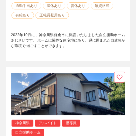
通勤手当あり
産休あり
育休あり
無資格可
有給あり
正職員登用あり
2022年10月に、神奈川県鎌倉市に開設いたしました自立援助ホーム
あじさいです。 ホームは閑静な住宅地にあり、緑に囲まれた自然豊か
な環境で 過ごすことができます。 …
神奈川県
アルバイト
指導員
自立援助ホーム