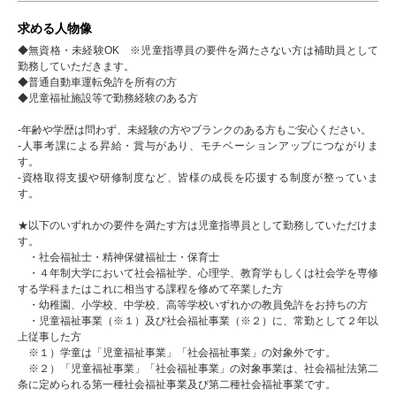
求める人物像
◆無資格・未経験OK ※児童指導員の要件を満たさない方は補助員として
勤務していただきます。
◆普通自動車運転免許を所有の方
◆児童福祉施設等で勤務経験のある方
-年齢や学歴は問わず、未経験の方やブランクのある方もご安心ください。
-人事考課による昇給・賞与があり、モチベーションアップにつながりま
す。
-資格取得支援や研修制度など、皆様の成長を応援する制度が整っていま
す。
★以下のいずれかの要件を満たす方は児童指導員として勤務していただけま
す。
・社会福祉士・精神保健福祉士・保育士
・４年制大学において社会福祉学、心理学、教育学もしくは社会学を専修
する学科またはこれに相当する課程を修めて卒業した方
・幼稚園、小学校、中学校、高等学校いずれかの教員免許をお持ちの方
・児童福祉事業（※１）及び社会福祉事業（※２）に、常勤として２年以
上従事した方
※１）学童は「児童福祉事業」「社会福祉事業」の対象外です。
※２）「児童福祉事業」「社会福祉事業」の対象事業は、社会福祉法第二
条に定められる第一種社会福祉事業及び第二種社会福祉事業です。