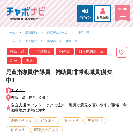
ログイン
新規登録
ホーム
求人情報
自立援助ホーム
神奈川県
ホーム
求人情報
指導員
神奈川県
神奈川県
非常勤職員
指導員
自立援助ホーム
新卒
中途
児童指導員/指導員・補助員[非常勤職員]募集
中‼
ヤマユリ
神奈川県（住所非公開）
自立支援やアフターケアに注力｜職員が意見を言いやすい職場｜労
働環境の改善に注力
通勤手当あり
産休あり
育休あり
無資格可
有給あり
正職員登用あり