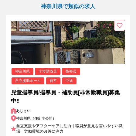
神奈川県で類似の求人
神奈川県
非常勤職員
指導員
自立援助ホーム
新卒
中途
児童指導員/指導員・補助員[非常勤職員]募集
中‼
あじさい
神奈川県（住所非公開）
自立支援やアフターケアに注力｜職員が意見を言いやすい職
場｜労働環境の改善に注力