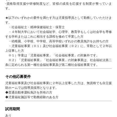
-資格取得支援や研修制度など、皆様の成長を応援する制度が整っていま
す。
★以下のいずれかの要件を満たす方は児童指導員として勤務していただけま
す。
・社会福祉士・精神保健福祉士・保育士
・４年制大学において社会福祉学、心理学、教育学もしくは社会学を専修
する学科またはこれに相当する課程を修めて卒業した方
・幼稚園、小学校、中学校、高等学校いずれかの教員免許をお持ちの方
・児童福祉事業（※１）及び社会福祉事業（※２）に、常勤として２年以
上従事した方
※１）学童は「児童福祉事業」「社会福祉事業」の対象外です。
※２）「児童福祉事業」「社会福祉事業」の対象事業は、社会福祉法第二
条に定められる第一種社会福祉事業及び第二種社会福祉事業です。
その他応募要件
児童福祉事業及び社会福祉事業に２年以上従事した方は、無資格でも自立援
助ホームでは指導員採用となります。
◆普通自動車運転免許を所有の方
◆児童福祉施設等で勤務経験のある方
試用期間
あり