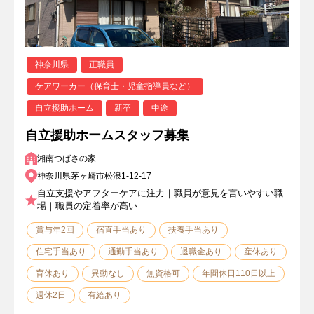
神奈川県
正職員
ケアワーカー（保育士・児童指導員など）
自立援助ホーム
新卒
中途
自立援助ホームスタッフ募集
湘南つばさの家
神奈川県茅ヶ崎市松浪1-12-17
自立支援やアフターケアに注力｜職員が意見を言いやすい職
場｜職員の定着率が高い
賞与年2回
宿直手当あり
扶養手当あり
住宅手当あり
通勤手当あり
退職金あり
産休あり
育休あり
異動なし
無資格可
年間休日110日以上
週休2日
有給あり