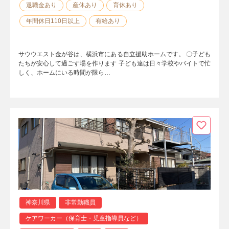
退職金あり
産休あり
育休あり
年間休日110日以上
有給あり
サウウエスト金が谷は、横浜市にある自立援助ホームです。 〇子ども
たちが安心して過ごす場を作ります 子ども達は日々学校やバイトで忙
しく、ホームにいる時間が限ら…
神奈川県
非常勤職員
ケアワーカー（保育士・児童指導員など）