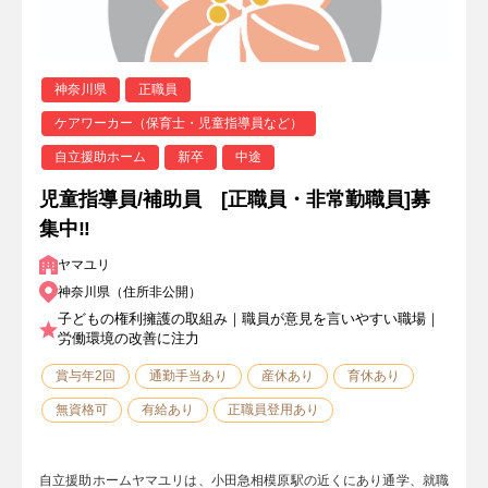
神奈川県
正職員
ケアワーカー（保育士・児童指導員など）
自立援助ホーム
新卒
中途
児童指導員/補助員 [正職員・非常勤職員]募
集中‼
ヤマユリ
神奈川県（住所非公開）
子どもの権利擁護の取組み｜職員が意見を言いやすい職場｜
労働環境の改善に注力
賞与年2回
通勤手当あり
産休あり
育休あり
無資格可
有給あり
正職員登用あり
自立援助ホームヤマユリは、小田急相模原駅の近くにあり通学、就職