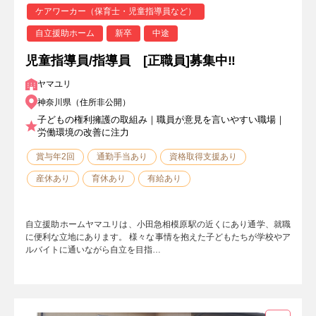
ケアワーカー（保育士・児童指導員など）
自立援助ホーム
新卒
中途
児童指導員/指導員 [正職員]募集中‼
ヤマユリ
神奈川県（住所非公開）
子どもの権利擁護の取組み｜職員が意見を言いやすい職場｜
労働環境の改善に注力
賞与年2回
通勤手当あり
資格取得支援あり
産休あり
育休あり
有給あり
自立援助ホームヤマユリは、小田急相模原駅の近くにあり通学、就職
に便利な立地にあります。 様々な事情を抱えた子どもたちが学校やア
ルバイトに通いながら自立を目指…