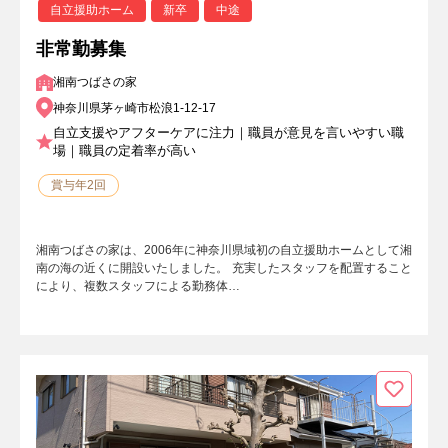
自立援助ホーム
新卒
中途
非常勤募集
湘南つばさの家
神奈川県茅ヶ崎市松浪1-12-17
自立支援やアフターケアに注力｜職員が意見を言いやすい職
場｜職員の定着率が高い
賞与年2回
湘南つばさの家は、2006年に神奈川県域初の自立援助ホームとして湘
南の海の近くに開設いたしました。 充実したスタッフを配置すること
により、複数スタッフによる勤務体…