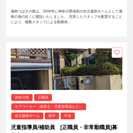
湘南つばさの家は、2006年に神奈川県域初の自立援助ホームとして湘
南の海の近くに開設いたしました。 充実したスタッフを配置すること
により、複数スタッフによる勤務体…
神奈川県
正職員
ケアワーカー（保育士・児童指導員など）
自立援助ホーム
新卒
中途
児童指導員/補助員 [正職員・非常勤職員]募