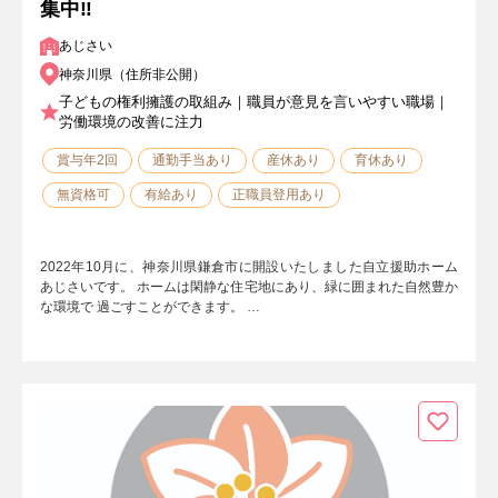
集中‼
あじさい
神奈川県（住所非公開）
子どもの権利擁護の取組み｜職員が意見を言いやすい職場｜
労働環境の改善に注力
賞与年2回
通勤手当あり
産休あり
育休あり
無資格可
有給あり
正職員登用あり
2022年10月に、神奈川県鎌倉市に開設いたしました自立援助ホーム
あじさいです。 ホームは閑静な住宅地にあり、緑に囲まれた自然豊か
な環境で 過ごすことができます。 …