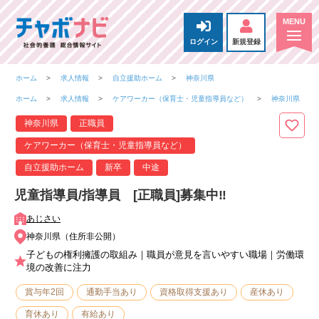
ログイン
新規登録
ホーム
求人情報
自立援助ホーム
神奈川県
ホーム
求人情報
ケアワーカー（保育士・児童指導員など）
神奈川県
神奈川県
正職員
ケアワーカー（保育士・児童指導員など）
自立援助ホーム
新卒
中途
児童指導員/指導員 [正職員]募集中‼
あじさい
神奈川県（住所非公開）
子どもの権利擁護の取組み｜職員が意見を言いやすい職場｜労働環
境の改善に注力
賞与年2回
通勤手当あり
資格取得支援あり
産休あり
育休あり
有給あり