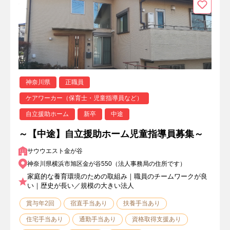
神奈川県
正職員
ケアワーカー（保育士・児童指導員など）
自立援助ホーム
新卒
中途
～【中途】自立援助ホーム児童指導員募集～
サウウエスト金が谷
神奈川県横浜市旭区金が谷550（法人事務局の住所です）
家庭的な養育環境のための取組み｜職員のチームワークが良
い｜歴史が長い／規模の大きい法人
賞与年2回
宿直手当あり
扶養手当あり
住宅手当あり
通勤手当あり
資格取得支援あり