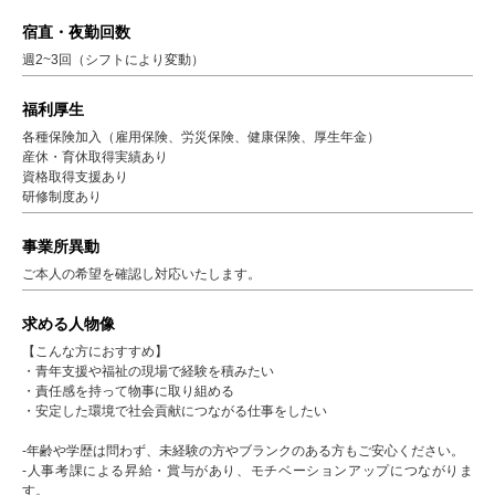
宿直・夜勤回数
週2~3回（シフトにより変動）
福利厚生
各種保険加入（雇用保険、労災保険、健康保険、厚生年金）
産休・育休取得実績あり
資格取得支援あり
研修制度あり
事業所異動
ご本人の希望を確認し対応いたします。
求める人物像
【こんな方におすすめ】
・青年支援や福祉の現場で経験を積みたい
・責任感を持って物事に取り組める
・安定した環境で社会貢献につながる仕事をしたい
-年齢や学歴は問わず、未経験の方やブランクのある方もご安心ください。
-人事考課による昇給・賞与があり、モチベーションアップにつながりま
す。