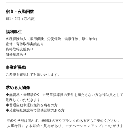
宿直・夜勤回数
週1～2回（応相談）
福利厚生
各種保険加入（雇用保険、労災保険、健康保険、厚生年金）
産休・育休取得実績あり
資格取得支援あり
研修制度あり
事業所異動
ご希望を確認して対応いたします。
求める人物像
◆無資格・未経験OK ※児童指導員の要件を満たさない方は補助員として
勤務していただきます。
◆普通自動車運転免許を所有の方
◆児童福祉施設等で勤務経験のある方
-年齢や学歴は問わず、未経験の方やブランクのある方もご安心ください。
-人事考課による昇給・賞与があり、モチベーションアップにつながりま