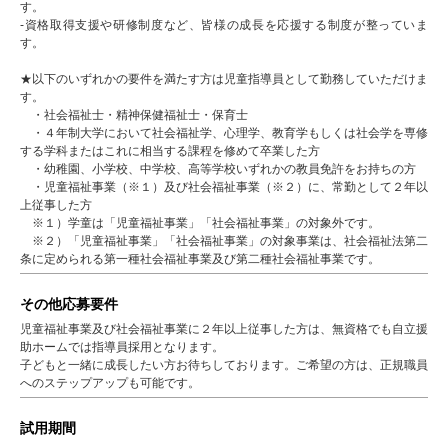
す。
-資格取得支援や研修制度など、皆様の成長を応援する制度が整っていま
す。
★以下のいずれかの要件を満たす方は児童指導員として勤務していただけま
す。
・社会福祉士・精神保健福祉士・保育士
・４年制大学において社会福祉学、心理学、教育学もしくは社会学を専修
する学科またはこれに相当する課程を修めて卒業した方
・幼稚園、小学校、中学校、高等学校いずれかの教員免許をお持ちの方
・児童福祉事業（※１）及び社会福祉事業（※２）に、常勤として２年以
上従事した方
※１）学童は「児童福祉事業」「社会福祉事業」の対象外です。
※２）「児童福祉事業」「社会福祉事業」の対象事業は、社会福祉法第二
条に定められる第一種社会福祉事業及び第二種社会福祉事業です。
その他応募要件
児童福祉事業及び社会福祉事業に２年以上従事した方は、無資格でも自立援
助ホームでは指導員採用となります。
子どもと一緒に成長したい方お待ちしております。ご希望の方は、正規職員
へのステップアップも可能です。
試用期間