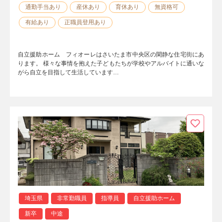
通勤手当あり
産休あり
育休あり
無資格可
有給あり
正職員登用あり
自立援助ホーム フィオーレはさいたま市中央区の閑静な住宅街にあ
ります。 様々な事情を抱えた子どもたちが学校やアルバイトに通いな
がら自立を目指して生活しています…
埼玉県
非常勤職員
指導員
自立援助ホーム
新卒
中途