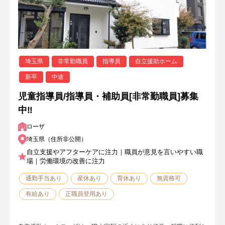
埼玉県
非常勤職員
指導員
自立援助ホーム
新卒
中途
児童指導員/指導員・補助員[非常勤職員]募集
中‼
ローザ
埼玉県（住所非公開）
自立支援やアフターケアに注力｜職員が意見を言いやすい職
場｜労働環境の改善に注力
通勤手当あり
産休あり
育休あり
無資格可
有給あり
正職員登用あり