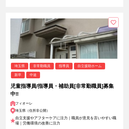
埼玉県
非常勤職員
指導員
自立援助ホーム
新卒
中途
児童指導員/指導員・補助員[非常勤職員]募集
中‼
フィオーレ
埼玉県（住所非公開）
自立支援やアフターケアに注力｜職員が意見を言いやすい職
場｜労働環境の改善に注力