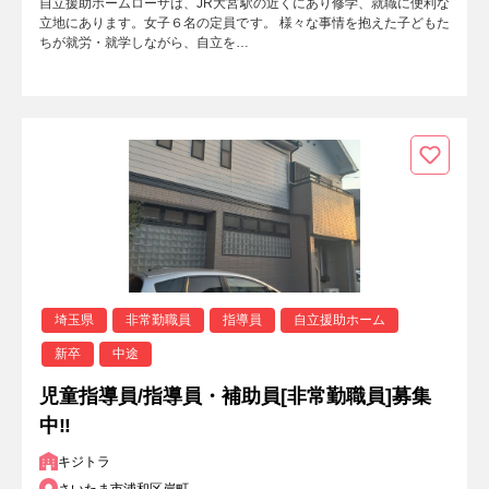
自立援助ホームローザは、JR大宮駅の近くにあり修学、就職に便利な
立地にあります。女子６名の定員です。 様々な事情を抱えた子どもた
ちが就労・就学しながら、自立を…
埼玉県
非常勤職員
指導員
自立援助ホーム
新卒
中途
児童指導員/指導員・補助員[非常勤職員]募集
中‼
キジトラ
さいたま市浦和区岸町