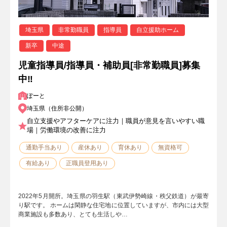
埼玉県
非常勤職員
指導員
自立援助ホーム
新卒
中途
児童指導員/指導員・補助員[非常勤職員]募集
中‼
ぽーと
埼玉県（住所非公開）
自立支援やアフターケアに注力｜職員が意見を言いやすい職
場｜労働環境の改善に注力
通勤手当あり
産休あり
育休あり
無資格可
有給あり
正職員登用あり
2022年5月開所。埼玉県の羽生駅（東武伊勢崎線・秩父鉄道）が最寄
り駅です。 ホームは閑静な住宅地に位置していますが、市内には大型
商業施設も多数あり、とても生活しや…