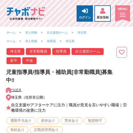
ログイン
新規登録
ホーム
求人情報
自立援助ホーム
埼玉県
ホーム
求人情報
指導員
埼玉県
埼玉県
非常勤職員
指導員
自立援助ホーム
新卒
中途
児童指導員/指導員・補助員[非常勤職員]募集
中‼
つばさ
埼玉県（住所非公開）
自立支援やアフターケアに注力｜職員が意見を言いやすい職場｜労
働環境の改善に注力
通勤手当あり
産休あり
育休あり
無資格可
有給あり
正職員登用あり