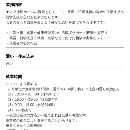
業務内容
★自立援助ホームの職員として、主に15歳～20歳前後の若者の生活支援や
就労支援が主なお仕事になります。
若者の安心と自立を支える！確かな思いを形にできる仕事です。
・生活支援：食事や健康管理等の生活環境サポート/夜間の見守り
・就労・就学支援：就職・進学などに向けた相談や実務的フォロー
・入居者の心的相談
通い・住み込み
通い
就業時間
シフトにより定める。
1ヶ月単位の変形労働時間制（週平均40時間以内）※法定内通り休憩あり
（1）10:00～18：00（休憩45分）
（2）18:00～翌9:00（休憩2時間）
（3）9:00～18:00（休憩1時間）
（4）その他あり
※夜勤は業務の対応が不要であれば仮眠も可能です。
※業務の都合により変更することがあります。
※週２日からの勤務OK