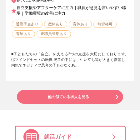
自立支援やアフターケアに注力｜職員が意見を言いやすい職
場｜労働環境の改善に注力
通勤手当あり
産休あり
育休あり
無資格可
有給あり
正職員登用あり
■子どもたちの「自立」を支える3つの支援を大切にしております。
①マインドセットの転換 児童の中には、生い立ち等が大きく影響し、
内気でネガティブ思考の子も少なくあ…
他の似ている求人を見る
就活ガイド