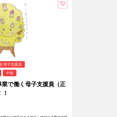
他 母子支援員
中途
事業で働く母子支援員（正
！！