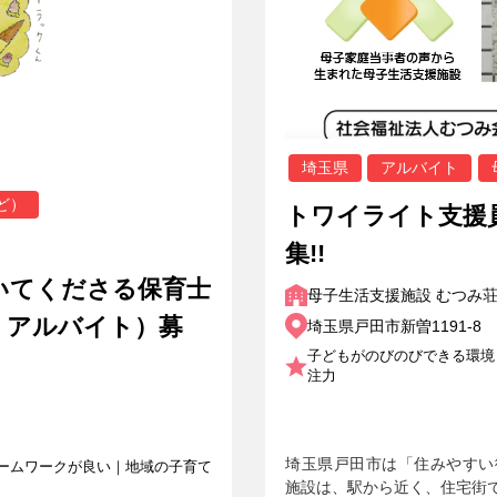
埼玉県
アルバイト
ど）
トワイライト支援
集!!
いてくださる保育士
母子生活支援施設 むつみ
、アルバイト）募
埼玉県戸田市新曽1191-8
子どもがのびのびできる環境
注力
埼玉県戸田市は「住みやすい
ームワークが良い｜地域の子育て
施設は、駅から近く、住宅街