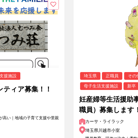
支援施設
埼玉県
正職員
その
母子生活支援施設
新卒
ンティア募集！！
妊産婦等生活援助
職員）募集します
が高い｜地域の子育て支援や里親
カーサ・ライラック
埼玉県川越市小室