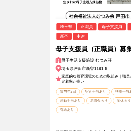
埼玉県
正職員
母子支援員
新卒
中途
母子支援員（正職員）募集
母子生活支援施設 むつみ荘
埼玉県戸田市新曽1191-8
家庭的な養育環境のための取組み｜職員
定着率が高い
賞与年2回
宿直手当あり
扶養手当
通勤手当あり
退職金あり
産休あり
有給あり