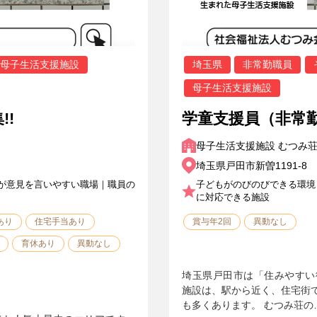
母子生活支援施設
埼玉県
非常勤職員
母子生活支援施設
!!
学童支援員（非常勤
母子生活支援施設 むつみ
埼玉県戸田市新曽1191-8
が意見を言いやすい職場｜職員の
子どもがのびのびできる環境
に対応できる施設
あり
住宅手当あり
賞与年2回
異動なし
育休あり
異動なし
埼玉県戸田市は「住みやすい
施設は、駅から近く、住宅街
も多くあります。 むつみ荘の