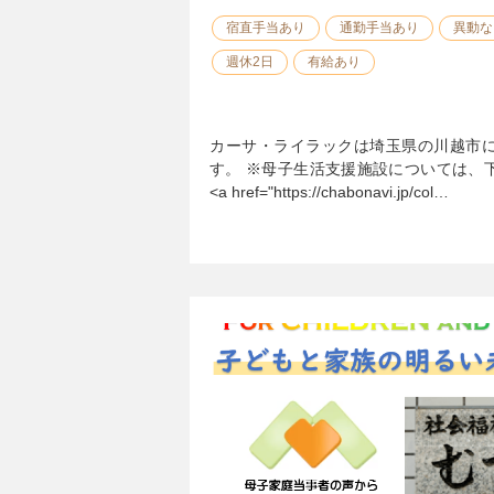
宿直手当あり
通勤手当あり
異動な
週休2日
有給あり
カーサ・ライラックは埼玉県の川越市
す。 ※母子生活支援施設については、
<a href="https://chabonavi.jp/col…