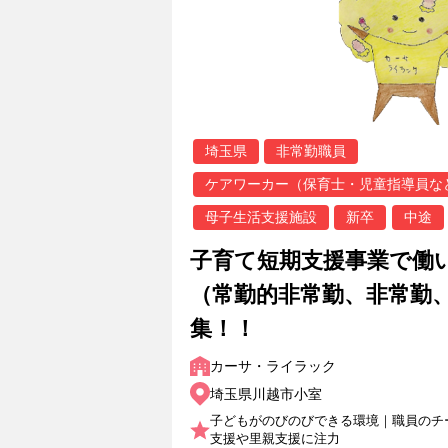
埼玉県
非常勤職員
ケアワーカー（保育士・児童指導員な
母子生活支援施設
新卒
中途
子育て短期支援事業で働
（常勤的非常勤、非常勤
集！！
カーサ・ライラック
埼玉県川越市小室
子どもがのびのびできる環境｜職員のチ
支援や里親支援に注力