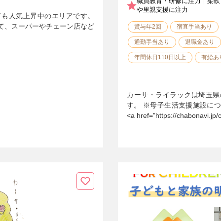
職員教育・研修に注力｜柔軟
や里親支援に注力
ても人気上昇中のエリアです。
て、スーパーやチェーン店など
賞与年2回
宿直手当あり
通勤手当あり
退職金あり
年間休日110日以上
有給あ
カーサ・ライラックは埼玉県
す。 ※母子生活支援施設につ
<a href="https://chabonavi.jp