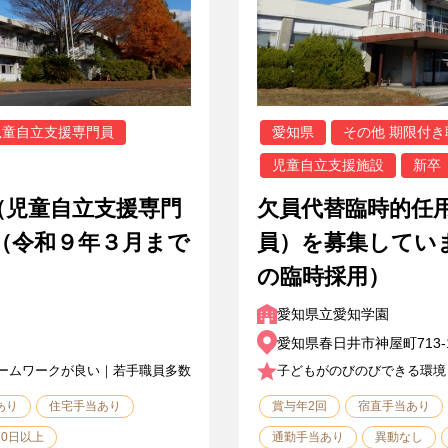
児童自立支援専門員
愛知県
その他 期限付き
児童自立支援施設
新卒
（児童自立支援専門
欠員代替臨時的任
（令和９年３月まで
員）を募集してい
の臨時採用）
愛知県立愛知学園
愛知県春日井市神屋町713-
ームワークが良い｜若手職員多数
子どもがのびのびできる環境
あり
住宅手当あり
賞与年2回
宿直手当あり
10日以上
通勤手当あり
異動なし