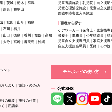
葉
茨城
栃木
群馬
児童養護施設
乳児院
自立援助
児童心理治療施設
児童自立支援
奈良
和歌山
医療型障害児入所施設
城
秋田
山形
福島
職種から探す
石川
福井
ケアワーカー（保育士・児童指導
山口
徳島
香川
愛媛
高知
栄養士
事務員
少年指導員
指
児童自立支援専門員
家庭支援専
大分
宮崎
鹿児島
沖縄
自立支援担当職員
医師
その他
ベント
チャボナビの使い方
のおたより
施設へのQ&A
公式SNS
施設の概要
施設の仕事
いて
用語集