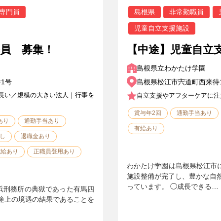
専門員
島根県
非常勤職員
児童自立支援施設
導員 募集！
【中途】児童自立
島根県立わかたけ学園
1号
島根県松江市宍道町西来待1
長い／規模の大きい法人｜行事を
自立支援やアフターケアに注
賞与年2回
通勤手当あり
あり
通勤手当あり
有給あり
し
退職金あり
有給あり
正職員登用あり
わかたけ学園は島根県松江市に
施設整備が完了し、豊かな自
っています。 ◯成長できる…
横浜刑務所の典獄であった有馬四
途上の境遇の結果であることを