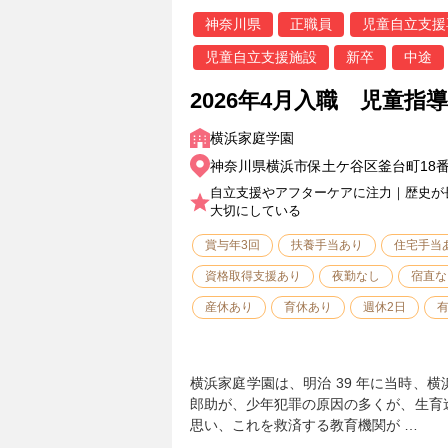
神奈川県
正職員
児童自立支援
児童自立支援施設
新卒
中途
2026年4月入職 児童指
横浜家庭学園
神奈川県横浜市保土ケ谷区釜台町18番
自立支援やアフターケアに注力｜歴史が
大切にしている
賞与年3回
扶養手当あり
住宅手当
資格取得支援あり
夜勤なし
宿直な
産休あり
育休あり
週休2日
横浜家庭学園は、明治 39 年に当時、
郎助が、少年犯罪の原因の多くが、生育
思い、これを救済する教育機関が …