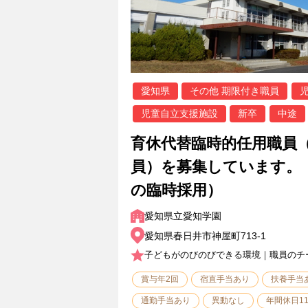
愛知県
その他 期限付き職員
児童自立支援施設
新卒
中途
育休代替臨時的任用職員
員）を募集しています。
の臨時採用）
愛知県立愛知学園
愛知県春日井市神屋町713-1
子どもがのびのびできる環境｜職員のチ
賞与年2回
宿直手当あり
扶養手当
通勤手当あり
異動なし
年間休日1