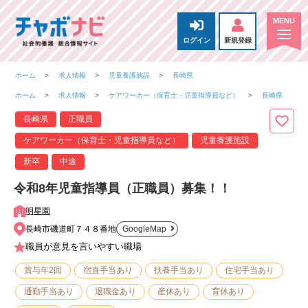
ログイン
新規登録
ホーム
求人情報
児童養護施設
長崎県
ホーム
求人情報
ケアワーカー（保育士・児童指導員など）
長崎県
長崎県
正職員
ケアワーカー（保育士・児童指導員など）
児童養護施設
新卒
中途
令和8年児童指導員（正職員）募集！！
明星園
長崎市磯道町７４８番地
GoogleMap
職員が意見を言いやすい職場
賞与年2回
宿直手当あり
扶養手当あり
住宅手当あり
通勤手当あり
退職金あり
産休あり
育休あり