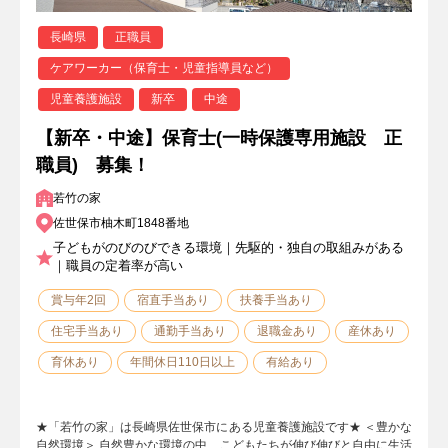
長崎県
正職員
ケアワーカー（保育士・児童指導員など）
児童養護施設
新卒
中途
【新卒・中途】保育士(一時保護専用施設 正
職員) 募集！
若竹の家
佐世保市柚木町1848番地
子どもがのびのびできる環境｜先駆的・独自の取組みがある
｜職員の定着率が高い
賞与年2回
宿直手当あり
扶養手当あり
住宅手当あり
通勤手当あり
退職金あり
産休あり
育休あり
年間休日110日以上
有給あり
★「若竹の家」は長崎県佐世保市にある児童養護施設です★ ＜豊かな
自然環境＞ 自然豊かな環境の中、こどもたちが伸び伸びと自由に生活