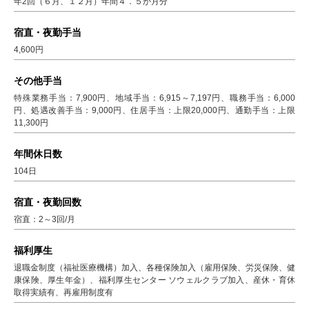
年2回（６月、１２月）年間４．５か月分
宿直・夜勤手当
4,600円
その他手当
特殊業務手当：7,900円、地域手当：6,915～7,197円、職務手当：6,000
円、処遇改善手当：9,000円、住居手当：上限20,000円、通勤手当：上限
11,300円
年間休日数
104日
宿直・夜勤回数
宿直：2～3回/月
福利厚生
退職金制度（福祉医療機構）加入、各種保険加入（雇用保険、労災保険、健
康保険、厚生年金）、福利厚生センター ソウェルクラブ加入、産休・育休
取得実績有、再雇用制度有