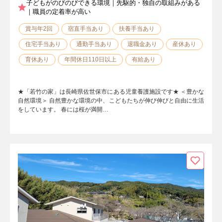
子どもがのびのびできる環境｜先駆的・独自の取組みがある
｜職員の定着率が高い
賞与年2回
宿直手当あり
扶養手当あり
住宅手当あり
通勤手当あり
退職金あり
産休あり
育休あり
年間休日110日以上
有給あり
★「若竹の家」は長崎県佐世保市にある児童養護施設です★ ＜豊かな
自然環境＞ 自然豊かな環境の中、こどもたちが伸び伸びと自由に生活
をしています。 春には桜が満開…