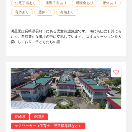
住宅手当あり
通勤手当あり
退職金あり
産休あり
育休あり
週休2日
有給あり
明星園は長崎県長崎市にある児童養護施設です。 海にも山にも川にも
近く、自然豊かな環境の中に立地しています。 コミュケーションを大
切にしており、子どもたちの話…
長崎県
正職員
ケアワーカー（保育士・児童指導員など）