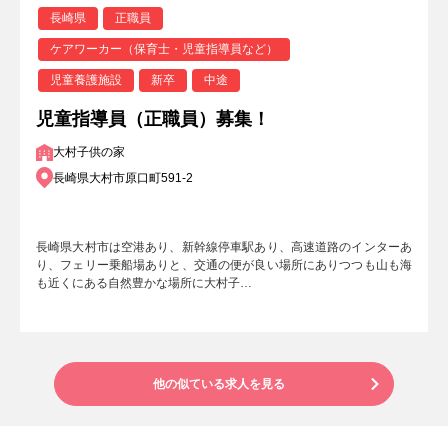
長崎県
正職員
ケアワーカー（保育士・児童指導員など）
児童養護施設
新卒
中途
児童指導員（正職員）募集！
大村子供の家
長崎県大村市原口町591-2
長崎県大村市は空港あり、新幹線停車駅あり、高速道路のインターあ
り、フェリー乗船場ありと、交通の便が良い場所にありつつも山も海
も近くにある自然豊かな場所に大村子…
他の似ている求人を見る