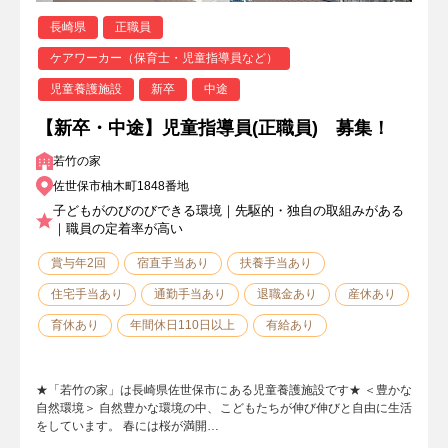
長崎県
正職員
ケアワーカー（保育士・児童指導員など）
児童養護施設
新卒
中途
【新卒・中途】児童指導員(正職員) 募集！
若竹の家
佐世保市柚木町1848番地
子どもがのびのびできる環境｜先駆的・独自の取組みがある
｜職員の定着率が高い
賞与年2回
宿直手当あり
扶養手当あり
住宅手当あり
通勤手当あり
退職金あり
産休あり
育休あり
年間休日110日以上
有給あり
★「若竹の家」は長崎県佐世保市にある児童養護施設です★ ＜豊かな
自然環境＞ 自然豊かな環境の中、こどもたちが伸び伸びと自由に生活
をしています。 春には桜が満開…