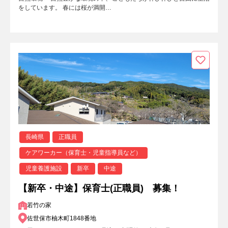
をしています。 春には桜が満開…
長崎県
正職員
ケアワーカー（保育士・児童指導員など）
児童養護施設
新卒
中途
【新卒・中途】保育士(正職員) 募集！
若竹の家
佐世保市柚木町1848番地