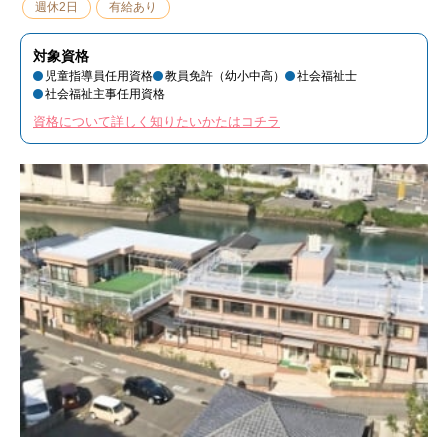
週休2日
有給あり
対象資格
児童指導員任用資格
教員免許（幼小中高）
社会福祉士
社会福祉主事任用資格
資格について詳しく知りたいかたはコチラ