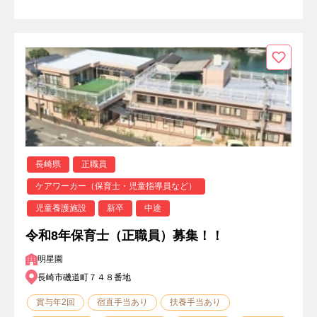
長崎県
正職員
ケアワーカー（保育士・児童指導員など）
児童養護施設
新卒
中途
令和8年保育士（正職員）募集！！
明星園
長崎市磯道町７４８番地
賞与年2回
宿直手当あり
扶養手当あり