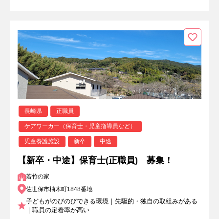
長崎県
正職員
ケアワーカー（保育士・児童指導員など）
児童養護施設
新卒
中途
【新卒・中途】保育士(正職員) 募集！
若竹の家
佐世保市柚木町1848番地
子どもがのびのびできる環境｜先駆的・独自の取組みがある
｜職員の定着率が高い