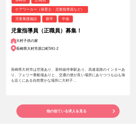
長崎県
正職員
ケアワーカー（保育士・児童指導員など）
児童養護施設
新卒
中途
児童指導員（正職員）募集！
大村子供の家
長崎県大村市原口町591-2
長崎県大村市は空港あり、新幹線停車駅あり、高速道路のインターあ
り、フェリー乗船場ありと、交通の便が良い場所にありつつも山も海
も近くにある自然豊かな場所に大村子…
他の似ている求人を見る