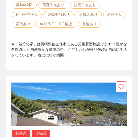
賞与年2回
宿直手当あり
扶養手当あり
住宅手当あり
通勤手当あり
退職金あり
産休あり
育休あり
年間休日110日以上
有給あり
★「若竹の家」は長崎県佐世保市にある児童養護施設です★ ＜豊かな
自然環境＞ 自然豊かな環境の中、こどもたちが伸び伸びと自由に生活
をしています。 春には桜が満開…
長崎県
正職員