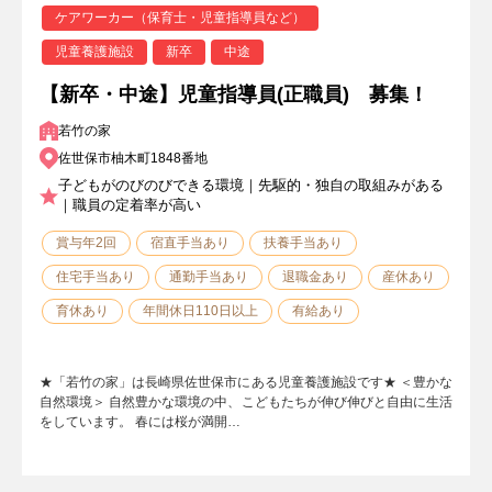
ケアワーカー（保育士・児童指導員など）
児童養護施設
新卒
中途
【新卒・中途】児童指導員(正職員) 募集！
若竹の家
佐世保市柚木町1848番地
子どもがのびのびできる環境｜先駆的・独自の取組みがある
｜職員の定着率が高い
賞与年2回
宿直手当あり
扶養手当あり
住宅手当あり
通勤手当あり
退職金あり
産休あり
育休あり
年間休日110日以上
有給あり
★「若竹の家」は長崎県佐世保市にある児童養護施設です★ ＜豊かな
自然環境＞ 自然豊かな環境の中、こどもたちが伸び伸びと自由に生活
をしています。 春には桜が満開…