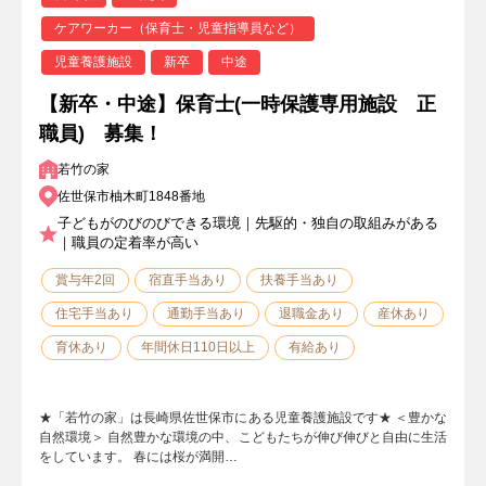
ケアワーカー（保育士・児童指導員など）
児童養護施設
新卒
中途
【新卒・中途】保育士(一時保護専用施設 正
職員) 募集！
若竹の家
佐世保市柚木町1848番地
子どもがのびのびできる環境｜先駆的・独自の取組みがある
｜職員の定着率が高い
賞与年2回
宿直手当あり
扶養手当あり
住宅手当あり
通勤手当あり
退職金あり
産休あり
育休あり
年間休日110日以上
有給あり
★「若竹の家」は長崎県佐世保市にある児童養護施設です★ ＜豊かな
自然環境＞ 自然豊かな環境の中、こどもたちが伸び伸びと自由に生活
をしています。 春には桜が満開…