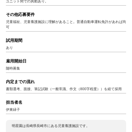
ユニット間での異動あり。
その他応募要件
児童福祉、児童養護施設に理解があること。普通自動車運転免許があれば尚
可
試用期間
あり
雇用開始日
随時募集
内定までの流れ
書類選考、面接、筆記試験（一般常識、作文（800字程度））を経て採用
担当者名
伊東緑子
明星園は長崎県長崎市にある児童養護施設です。