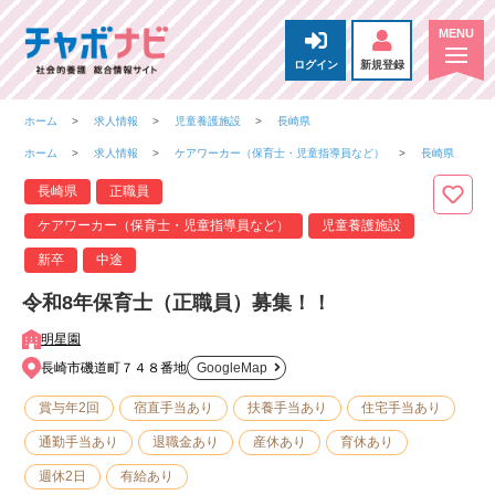
ログイン
新規登録
ホーム
求人情報
児童養護施設
長崎県
ホーム
求人情報
ケアワーカー（保育士・児童指導員など）
長崎県
長崎県
正職員
ケアワーカー（保育士・児童指導員など）
児童養護施設
新卒
中途
令和8年保育士（正職員）募集！！
明星園
長崎市磯道町７４８番地
GoogleMap
賞与年2回
宿直手当あり
扶養手当あり
住宅手当あり
通勤手当あり
退職金あり
産休あり
育休あり
週休2日
有給あり