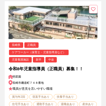
長崎県
正職員
ケアワーカー（保育士・児童指導員など）
児童養護施設
新卒
中途
令和8年児童指導員（正職員）募集！！
明星園
長崎市磯道町７４８番地
職員が意見を言いやすい職場
賞与年2回
宿直手当あり
扶養手当あり
住宅手当あり
通勤手当あり
退職金あり
産休あり