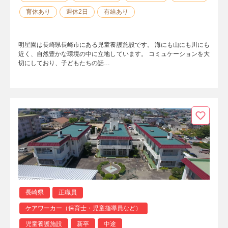
育休あり
週休2日
有給あり
明星園は長崎県長崎市にある児童養護施設です。 海にも山にも川にも
近く、自然豊かな環境の中に立地しています。 コミュケーションを大
切にしており、子どもたちの話…
長崎県
正職員
ケアワーカー（保育士・児童指導員など）
児童養護施設
新卒
中途