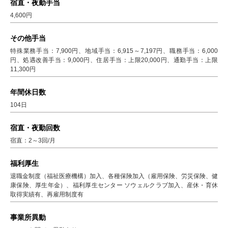
宿直・夜勤手当
4,600円
その他手当
特殊業務手当：7,900円、地域手当：6,915～7,197円、職務手当：6,000
円、処遇改善手当：9,000円、住居手当：上限20,000円、通勤手当：上限
11,300円
年間休日数
104日
宿直・夜勤回数
宿直：2～3回/月
福利厚生
退職金制度（福祉医療機構）加入、各種保険加入（雇用保険、労災保険、健
康保険、厚生年金）、福利厚生センター ソウェルクラブ加入、産休・育休
取得実績有、再雇用制度有
事業所異動